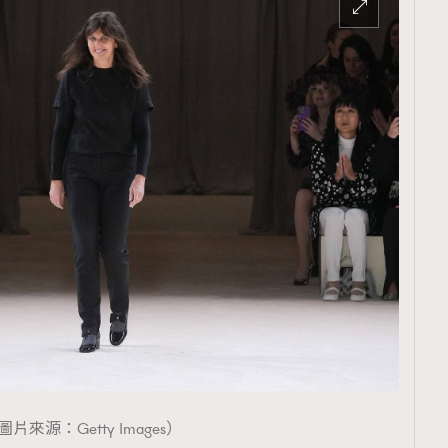
TRENDING
ressLikeAParisienne
Empower
FigaroAesthetic
圖片來源：Getty Images）