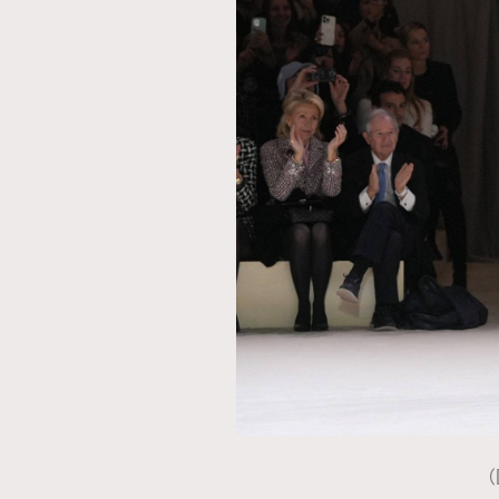
AFrenchMind
D
（