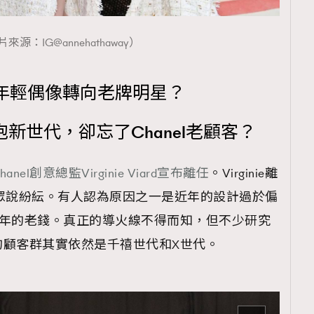
來源：IG@annehathaway）
年輕偶像轉向老牌明星？
d只顧擁抱新世代，卻忘了Chanel老顧客？
hanel創意總監Virginie Viard宣布離任
。Virginie離
眾說紛紜。有人認為原因之一是近年的設計過於偏
牌多年的老錢。真正的導火線不得而知，但不少研究
的顧客群其實依然是千禧世代和X世代。