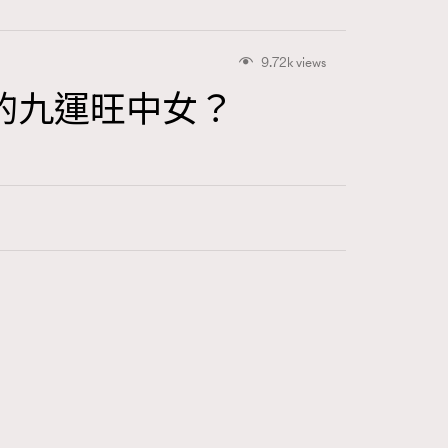
9.72k views
的九運旺中女？
416
FigaroAstrology
424
FigaroBeauty
7
FigaroBeautyRitual
547
FigaroCeleb
281
FigaroCinéma
17