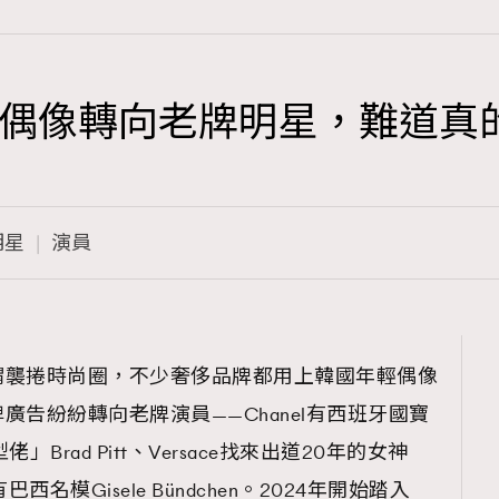
偶像轉向老牌明星，難道真
TRENDING
3
AFrenchMind
明星
演員
1
DressLikeAParisienne
103
EmpowerF
191
謂襲捲時尚圈，不少奢侈品牌都用上韓國年輕偶像
FashionWeek
告紛紛轉向老牌演員——Chanel有西班牙國寶
308
FigaroAesthetic
型佬」Brad Pitt、Versace找來出道20年的女神
n也有巴西名模Gisele Bündchen。2024年開始踏入