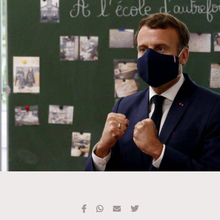
TRENDING
#FigaroExhibition 群星力撐MF X Leung Mo《See
AFrenchMind
3
You In My Dream》展覽
DressLikeAParisienne
1
EmpowerF
103
FashionWeek
191
FigaroAesthetic
308
FigaroAstrology
416
FigaroBeauty
424
FigaroBeautyRitual
7
FigaroCeleb
547
#FigaroExhibition Wyman 揭曉 Figaro Exhibition
FigaroCinéma
281
第二站！
FigaroDigitalCover
17
FigaroExhibition
12
FigaroExpert
1