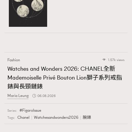
Fashion
1.57k views
Watches and Wonders 2026: CHANEL全新
Mademoiselle Privé Bouton Lion獅子系列戒指
錶與長頸鏈錶
Maria Leung
06.08.2026
FigaroIssue
Series:
Chanel
Watchesandwonders2026
腕錶
Tags: