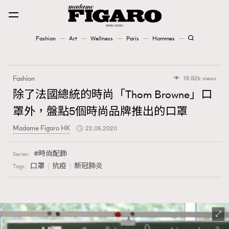
Fashion
Art
Wellness
Paris
Hommes
Fashion
Fashion
19.92k views
Art
除了法國總統的時尚「Thom Browne」口
罩外，盤點5個時尚品牌推出的口罩
Wellness
Madame Figaro HK
22.05.2020
Karena Lam is On Our Cover
時尚配飾
Series:
Paris
口罩
抗疫
新冠肺炎
Tags:
Hommes