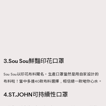
About us
Collaboration Opportunity
Disclaimer
Privacy
New Media Group
|
Madame Figaro editions:
France
|
Greece
|
Japan
|
Portugal
|
Spain
3.Sou Sou鮮豔印花口罩
Sou Sou以印花布料聞名，生產口罩當然是用自家設計的
布料啦！當中多達40款布料選擇﹐相信總一款啱你心水。
4.ST.JOHN可持續性口罩