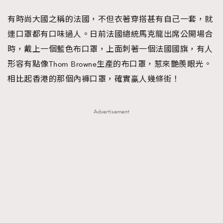
FigaroFrancais
41
有時尚大國之稱的法國，不但衣著穿搭甚有自己一套，就
FigaroGadget
1
連口罩都有口味過人。日前法國總統馬克龍出席公開場合
FigaroHealth
647
時，戴上一個藍色布口罩，上面刺著一個法國國旗，有人
FigaroHub
128
形容有點像Thom Browne生產的布口罩，惹來艷羨眼光。
FigaroIcon
68
相比起香港的那個內褲口罩，確實赢人幾條街！
法國五月French May專訪四位香港文藝代表
FigaroInsight
156
FigaroIssue
271
Advertisement
FigaroJewellery
87
FigaroLifestyle
230
FigaroLove
89
FigaroMasterclass
20
FigaroMusic
90
FigaroStyle
89
#FigaroIssue 容祖兒封面專訪｜追逐歌手夢
FigaroSubculture
14