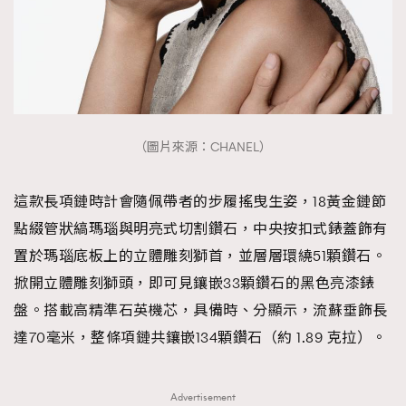
（圖片來源：CHANEL）
這款長項鏈時計會隨佩帶者的步履搖曳生姿，18黃金鏈節
點綴管狀縞瑪瑙與明亮式切割鑽石，中央按扣式錶蓋飾有
置於瑪瑙底板上的立體雕刻獅首，並層層環繞51顆鑽石。
掀開立體雕刻獅頭，即可見鑲嵌33顆鑽石的黑色亮漆錶
盤。搭載高精準石英機芯，具備時、分顯示，流蘇垂飾長
達70毫米，整條項鏈共鑲嵌134顆鑽石（約 1.89 克拉）。
Advertisement