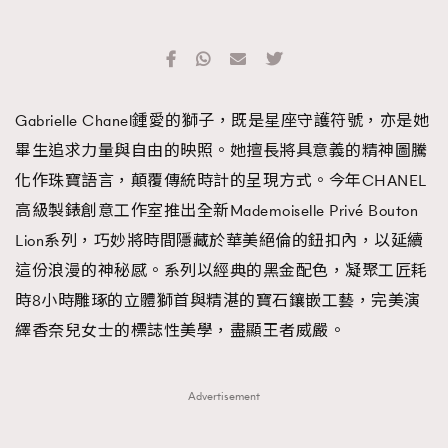
Gabrielle Chanel鍾愛的獅子，既是星座守護符號，亦是她
畢生追求力量與自由的映照。她擅長將具意義的精神圖騰
化作珠寶語言，顛覆傳統時計的呈現方式。今年CHANEL
高級製錶創意工作室推出全新Mademoiselle Privé Bouton
Lion系列，巧妙將時間隱藏於華美絕倫的鈕扣內，以延續
這份浪漫的神秘感。系列以經典的黑金配色，凝聚工匠耗
時8小時雕琢的立體獅首與精湛的寶石鑲嵌工藝，完美演
繹香奈兒女士的標誌性美學，盡顯王者威嚴。
Advertisement