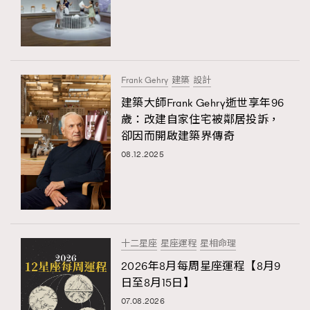
TRENDING
Frank Gehry
建築
設計
AFrenchMind
DressLikeAParisienne
建築大師Frank Gehry逝世享年96
EmpowerF
FashionWeek
FigaroAesthetic
歲：改建自家住宅被鄰居投訴，
卻因而開啟建築界傳奇
08.12.2025
十二星座
星座運程
星相命理
2026年8月每周星座運程【8月9
日至8月15日】
07.08.2026