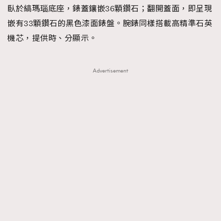
臥於縞瑪瑙底座，錶蓋鑲嵌36顆鑽石；翻開蓋面，即呈現
嵌有33顆鑽石的黑色漆面錶盤。腕錶同樣搭載高精準石英
機芯，提供時、分顯示。
Advertisement