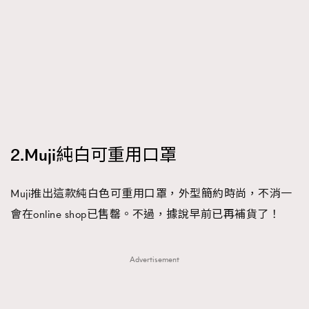
時裝心理學
2
當巨蟹座遇上處女座 Tyson Yoshi x 林家謙
煲劇日常
334
玩物壯志
1
2.Muji純白可重用口罩
本人已詳閱並同意遵守本文列明條款及細則。 請瀏覽
Muji推出這款純白色可重用口罩，外型簡約時尚，不消一
(
nmg.com.hk/privacy
) 閱讀本公司的私隱政策聲明。
會在online shop已售罄。不過，據說早前已再補貨了！
本人願意接收新傳媒集團的最新消息及其他宣傳資訊，本人同意
新傳媒集團使用本人的個人資料於任何推廣用途。
Advertisement