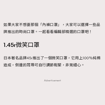
FigaroTalk
48
FigaroWatch
83
Grooming&Fitness
38
HommesFashion
2
如果大家不想要那個「內褲口罩」，大家可以選擇一些品
HommeStyle
132
牌推出的時尚口罩。一起看看編輯部精選的口罩吧！
NoBagNoLife
349
1.45r微笑口罩
People
53
#FigaroIssue 專訪陳漢娜Hanna與Takuro｜模特
TheFrenchWay
145
情侶談愛情
日本著名品牌45r推出了一個微笑口罩，它用上100％純棉
VAxChowSangSang
4
造成，側邊的耳帶可自行調節鬆緊，非常細心。
WatchesWonder&Beyond
21
WatchesWonder&Beyond
1
Advertisement
向ChanelN°5致敬
1
大時代小事情
42
時尚熱話
537
時尚配飾
297