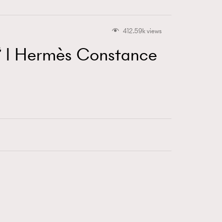
412.59k views
Hermès Constance
416
FigaroAstrology
424
FigaroBeauty
7
FigaroBeautyRitual
547
FigaroCeleb
281
FigaroCinéma
17