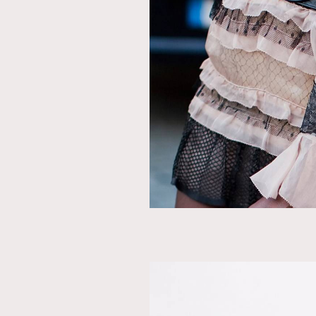
AFrenchMind
D