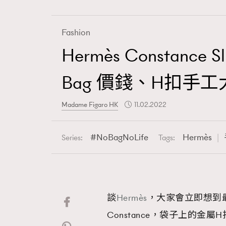
Fashion
Hermès Constanc
Fashion
Bag 價錢、H扣手
Art
Madame Figaro HK
11.02.2022
NoBagNoLife
Hermès
Series:
Tags:
Wellness
談
Hermès
，大家會立即想到最具
Paris
Constance，袋子上的金屬