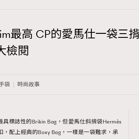
e Slim最高 CP的愛馬仕一袋三揹 l 
TRENDING
工大檢閱
3
AFrenchMind
1
DressLikeAParisienne
手袋
時尚故事
103
EmpowerF
191
FashionWeek
308
FigaroAesthetic
標誌性的Brikin Bag，但愛馬仕斜揹袋Hermès
H扣，配上經典的Boxy Bag，一樣是一袋難求，承