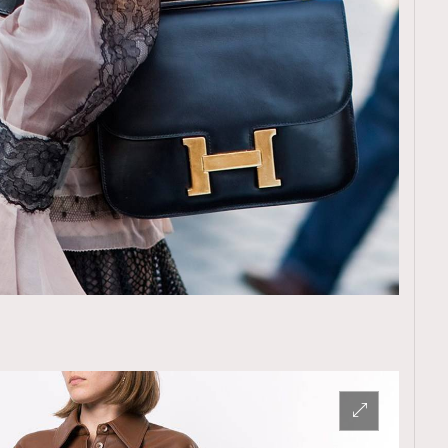
TRENDING
ressLikeAParisienne
Empower
FigaroAesthetic