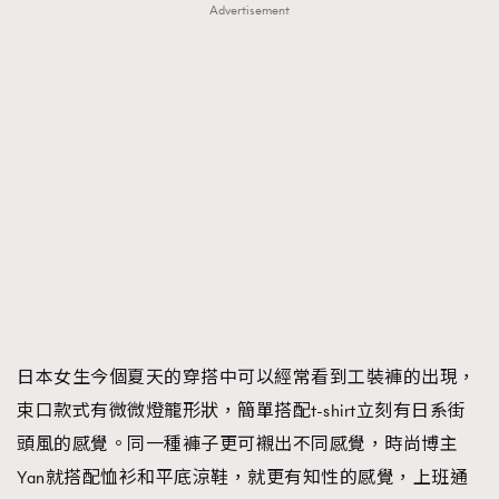
Advertisement
日本女生今個夏天的穿搭中可以經常看到工裝褲的出現，
束口款式有微微燈籠形狀，簡單搭配t-shirt立刻有日系街
頭風的感覺。同一種褲子更可襯出不同感覺，時尚博主
Yan就搭配恤衫和平底涼鞋，就更有知性的感覺，上班通