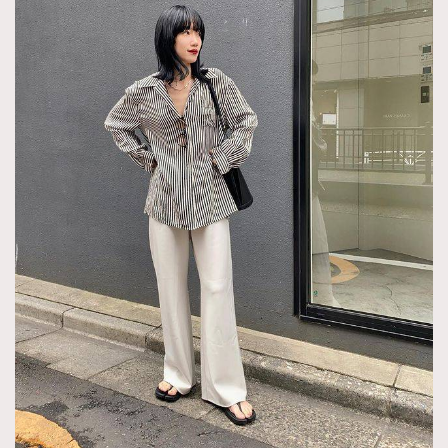
TRENDING
AFrenchMind
DressLikeAParisienne
EmpowerF
FashionWeek
FigaroAesthetic