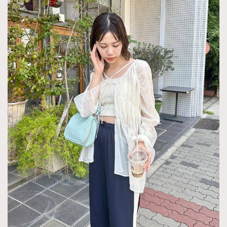
About us
Collaboration Opportunity
Disclaimer
Privacy
New Media Group
|
Madame Figaro editions:
France
|
Greece
|
Japan
|
Portugal
|
Spain