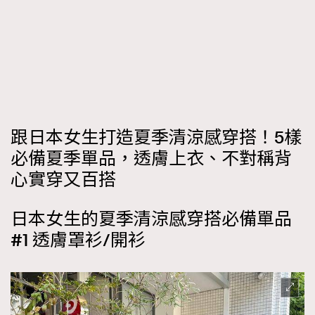
時裝心理學
2
當巨蟹座遇上處女座 Tyson Yoshi x 林家謙
煲劇日常
334
玩物壯志
1
跟日本女生打造夏季清涼感穿搭！5樣
必備夏季單品，透膚上衣、不對稱背
心實穿又百搭
本人已詳閱並同意遵守本文列明條款及細則。 請瀏覽
(
nmg.com.hk/privacy
) 閱讀本公司的私隱政策聲明。
日本女生的夏季清涼感穿搭必備單品
本人願意接收新傳媒集團的最新消息及其他宣傳資訊，本人同意
#1 透膚罩衫/開衫
新傳媒集團使用本人的個人資料於任何推廣用途。