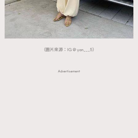
（圖片來源：IG @ yan___5）
Advertisement