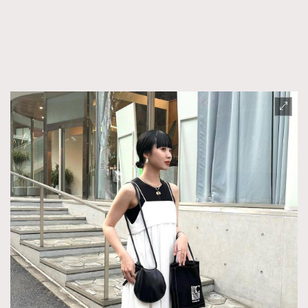
FigaroFrancais
41
FigaroGadget
1
FigaroHealth
647
FigaroHub
128
FigaroIcon
68
法國五月French May專訪四位香港文藝代表
FigaroInsight
156
FigaroIssue
271
FigaroJewellery
87
FigaroLifestyle
230
FigaroLove
89
FigaroMasterclass
20
FigaroMusic
90
FigaroStyle
89
#FigaroIssue 容祖兒封面專訪｜追逐歌手夢
FigaroSubculture
14