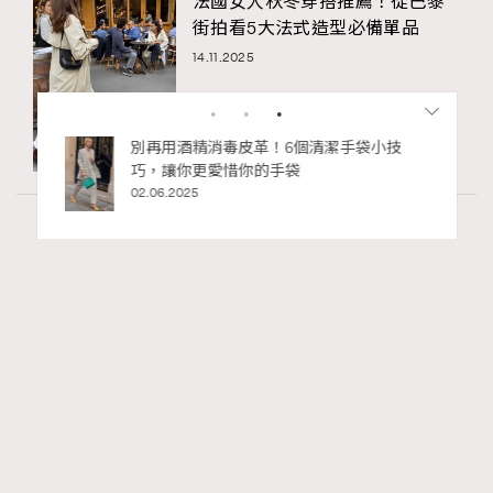
法國女人秋冬穿搭推薦！從巴黎
街拍看5大法式造型必備單品
14.11.2025
私藏的顯
別再用酒精消毒皮革！6個清潔手袋小技
巧，讓你更愛惜你的手袋
02.06.2025
Fashion
130 views
Watches and Wonders 2026: CHANEL全新
RECOMMENDED
Mademoiselle Privé Bouton Lion獅子系列戒指
錶與長頸鏈錶
Maria Leung
06.08.2026
FigaroIssue
Series: