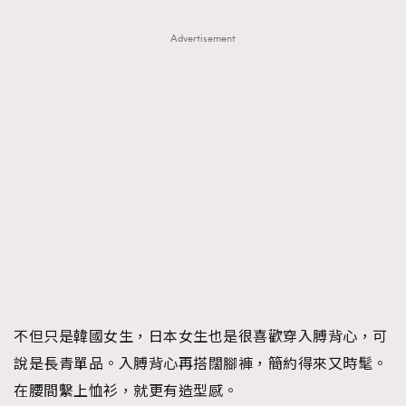
Advertisement
不但只是韓國女生，日本女生也是很喜歡穿入膊背心，可
說是長青單品。入膊背心再搭闊腳褲，簡約得來又時髦。
在腰間繫上恤衫，就更有造型感。