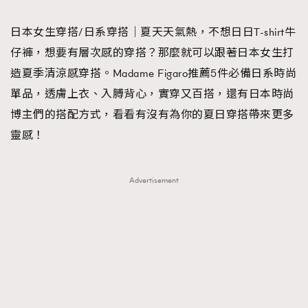
TRENDING
日本女生穿搭/日系穿搭｜夏天天氣熱，不想日日T-shirt牛
#FigaroExhibition 群星力撐MF X Leung Mo《See
AFrenchMind
3
仔褲，想要有層次感的穿搭？那麼就可以跟著日本女生打
You In My Dream》展覽
DressLikeAParisienne
1
造夏季清涼感穿搭。Madame Figaro推薦5件必備日系時尚
EmpowerF
103
單品，透膚上衣、入膊背心，實穿又百搭，還有日本時尚
FashionWeek
191
博主們的搭配方式，看看有沒有為你的夏日穿搭帶來更多
FigaroAesthetic
308
靈感！
FigaroAstrology
416
FigaroBeauty
424
Advertisement
FigaroBeautyRitual
7
FigaroCeleb
547
#FigaroExhibition Wyman 揭曉 Figaro Exhibition
FigaroCinéma
281
第二站！
FigaroDigitalCover
17
FigaroExhibition
12
FigaroExpert
1