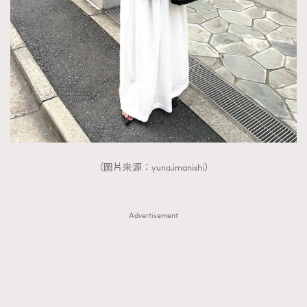
FigaroTalk
48
FigaroWatch
83
Grooming&Fitness
38
HommesFashion
2
HommeStyle
132
NoBagNoLife
349
People
53
#FigaroIssue 專訪陳漢娜Hanna與Takuro｜模特
TheFrenchWay
145
情侶談愛情
（圖片來源：yuna.imanishi）
VAxChowSangSang
4
WatchesWonder&Beyond
21
WatchesWonder&Beyond
Advertisement
1
向ChanelN°5致敬
1
大時代小事情
42
時尚熱話
537
時尚配飾
297