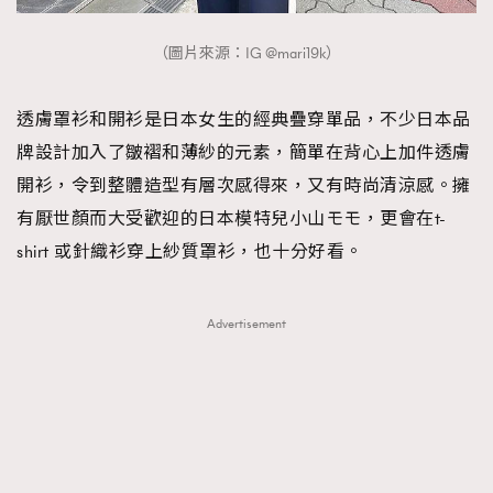
（圖片來源：IG @mari19k）
透膚罩衫和開衫是日本女生的經典疊穿單品，不少日本品
牌設計加入了皺褶和薄紗的元素，簡單在背心上加件透膚
開衫，令到整體造型有層次感得來，又有時尚清涼感。擁
有厭世顏而大受歡迎的日本模特兒小山モモ，更會在t-
shirt 或針織衫穿上紗質罩衫，也十分好看。
Advertisement