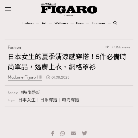
Fashion
Art
Wellness
Paris
Hommes
Fashion
Fashion
77.15k views
Art
日本女生的夏季清涼感穿搭！5件必備時
尚單品，透膚上衣、網格罩衫
Wellness
Madame Figaro HK
01.08.2023
Karena Lam is On Our Cover
時尚熱話
Series:
Paris
日本女生
日系穿搭
時尚穿搭
Tags:
Hommes