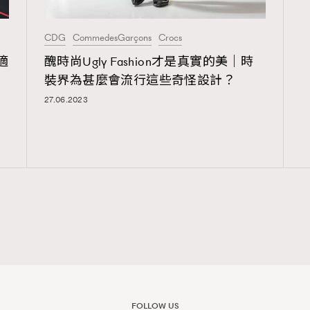
CDG
CommedesGarçons
Crocs
覽(
nmg.com.hk/privacy
) 閱讀本
適
醜時尚Ugly Fashion才是真實的美｜時
裝界為甚麼會流行這些奇怪設計？
資訊，本人同意新傳媒集團使用
27.06.2023
FOLLOW US