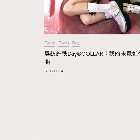
Collar
Crocs
Day
專訪許軼Day@COLLAR：我的未竟進
曲
17.06.2024
AFrenchMind
D