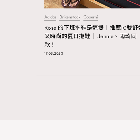
Adidas
Brikenstock
Coperni
本人已詳閱並同意遵守本文列明條款及細則。 請瀏
Rose 的下班拖鞋是這雙｜推薦10雙舒
公司的私隱政策聲明。
又時尚的夏日拖鞋｜ Jennie、雨琦同
本人願意接收新傳媒集團的最新消息及其他宣傳
款！
本人的個人資料於任何推廣用途。
17.08.2023