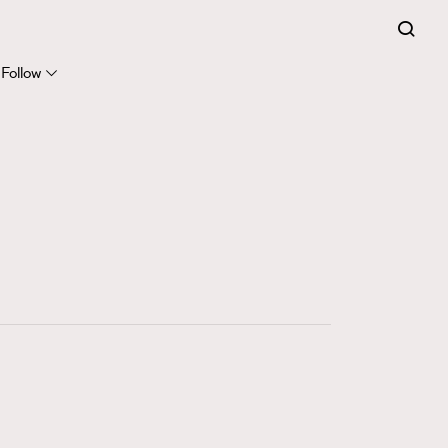
Follow
415
FigaroAstrology
424
FigaroBeauty
7
FigaroBeautyRitual
547
FigaroCeleb
281
FigaroCinéma
17
FigaroDigitalCover