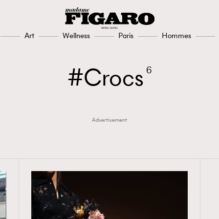
Art
Wellness
Paris
Hommes
TRENDING
Crocs
6
3
AFrenchMind
1
DressLikeAParisienne
Advertisement
103
EmpowerF
191
FashionWeek
308
FigaroAesthetic