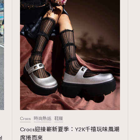
Crocs
時尚熱話
鞋履
系
Crocs迎接嶄新夏季：Y2K千禧玩味風潮
l
席捲而來