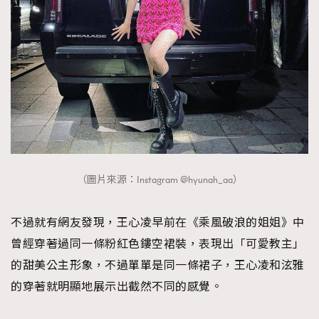
About us
Collaboration Opportunity
Disclaimer
Privacy
New Media Group
|
Madame Figaro editions:
France
|
Greece
|
Japan
|
Portugal
|
Spain
（圖片來源：Instagram @hyunah_aa）
不過就有網友發現，王心凌早前在《乘風破浪的姐姐》中
曾經穿著過同一條粉紅色鏤空裙裝，表現出「可愛教主」
的甜美公主形象，不過單單是同一條裙子，王心凌和泫雅
的穿著就明顯地展示出截然不同的感覺。