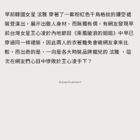
TRENDING
早前韓國女星 泫雅 穿著了一套粉紅色千鳥格紋的鏤空裙
#FigaroExhibition 群星力撐MF X Leung Mo《See
AFrenchMind
3
裝登演出，展示出傲人身材，而無獨有偶，有網友發現早
You In My Dream》展覽
DressLikeAParisienne
1
前台灣女星王心凌於內地節目《乘風破浪的姐姐》中早已
EmpowerF
103
穿過同一條裙裝，因此兩人的衣著難免會被網友拿來比
FashionWeek
191
較，而出奇的是，一向是各大時裝品牌寵兒的 泫雅 ，這
FigaroAesthetic
308
次在網友們心目中慘敗於王心凌手下？
FigaroAstrology
416
FigaroBeauty
424
Advertisement
FigaroBeautyRitual
7
FigaroCeleb
547
#FigaroExhibition Wyman 揭曉 Figaro Exhibition
FigaroCinéma
281
第二站！
FigaroDigitalCover
17
FigaroExhibition
12
FigaroExpert
1