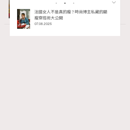
私藏的顯
別再用酒精消毒皮革！6個清潔手袋小技
巧，讓你更愛惜你的手袋
02.06.2025
Fashion
130 views
Watches and Wonders 2026: CHANEL全新
RECOMMENDED
Mademoiselle Privé Bouton Lion獅子系列戒指
錶與長頸鏈錶
Maria Leung
21 hours ago
FigaroIssue
Series:
Chanel
Watchesandwonders2026
腕錶
Tags: