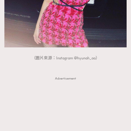
（圖片來源：Instagram @hyunah_aa）
Advertisement