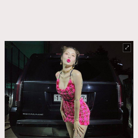
FigaroFrancais
41
FigaroGadget
1
FigaroHealth
647
FigaroHub
128
FigaroIcon
68
法國五月French May專訪四位香港文藝代表
FigaroInsight
156
FigaroIssue
271
FigaroJewellery
87
FigaroLifestyle
230
FigaroLove
89
FigaroMasterclass
20
FigaroMusic
90
FigaroStyle
89
#FigaroIssue 容祖兒封面專訪｜追逐歌手夢
FigaroSubculture
14