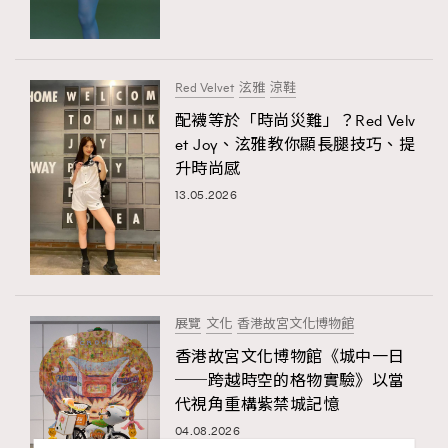
Red Velvet
泫雅
涼鞋
配襪等於「時尚災難」？Red Velv
et Joy、泫雅教你顯長腿技巧、提
升時尚感
13.05.2026
展覽
文化
香港故宮文化博物館
香港故宮文化博物館《城中一日
──跨越時空的格物實驗》以當
代視角重構紫禁城記憶
04.08.2026