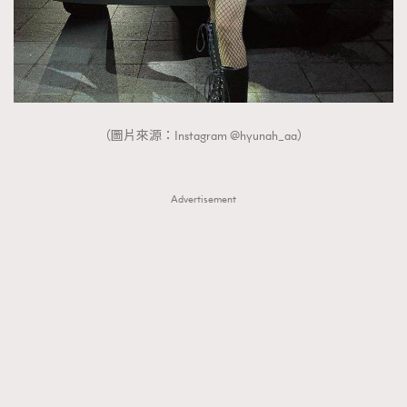
FigaroTalk
48
FigaroWatch
83
Grooming&Fitness
38
HommesFashion
2
HommeStyle
132
（圖片來源：Instagram @hyunah_aa）
NoBagNoLife
349
People
53
#FigaroIssue 專訪陳漢娜Hanna與Takuro｜模特
Advertisement
TheFrenchWay
145
情侶談愛情
VAxChowSangSang
4
WatchesWonder&Beyond
21
WatchesWonder&Beyond
1
向ChanelN°5致敬
1
大時代小事情
42
時尚熱話
537
時尚配飾
297