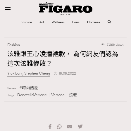
Fashion
Art
Wellness
Paris
Hommes
Fashion
Fashion
7.39k views
Art
泫雅跟王心凌撞裙款， 為何網友們認為
這次泫雅慘敗？
Wellness
Yick Long Stephen Cheng
18.08.2022
Karena Lam is On Our Cover
時尚熱話
Series:
Paris
DonatellaVersace
Versace
泫雅
Tags:
Hommes