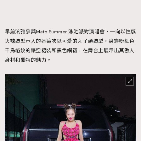
時裝心理學
2
當巨蟹座遇上處女座 Tyson Yoshi x 林家謙
煲劇日常
334
玩物壯志
1
早前泫雅參與Meta Summer 泳池派對演唱會，一向以性感
火辣造型示人的她這次以可愛的丸子頭造型，身穿粉紅色
千鳥格紋的鏤空裙裝和黑色網襪，在舞台上展示出其傲人
身材和獨特的魅力。
本人已詳閱並同意遵守本文列明條款及細則。 請瀏覽
(
nmg.com.hk/privacy
) 閱讀本公司的私隱政策聲明。
本人願意接收新傳媒集團的最新消息及其他宣傳資訊，本人同意
新傳媒集團使用本人的個人資料於任何推廣用途。