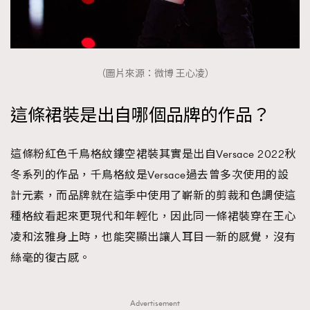
TRENDING
AFrenchMind
DressLikeAParisienne
（圖片來源：微博 王心凌）
EmpowerF
FashionWeek
FigaroAesthetic
這條裙裝是出自哪個品牌的作品？
這條粉紅色千鳥格紋鏤空裙裝其實是出自Versace 2022秋
冬系列的作品，千鳥格紋是Versace過去曾多次使用的設
計元素，而品牌就在這季中使用了嶄新的剪裁和色調使這
種格紋看起來更現代和年輕化，因此同一條裙裝穿在王心
凌和泫雅身上時，也能突顯出讓人耳目一新的感覺，沒有
絲毫的復古感。
Advertisement