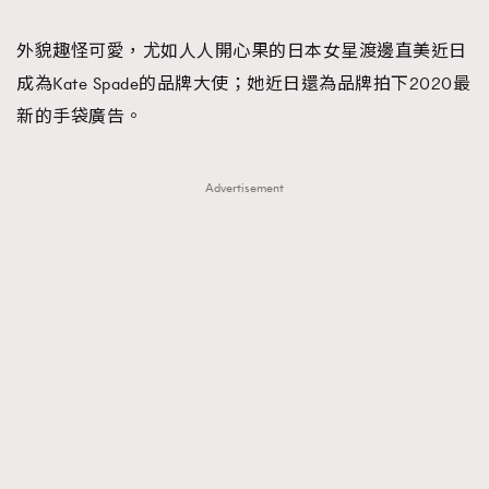
TRENDING
外貌趣怪可愛，尤如人人開心果的日本女星渡邊直美近日
#FigaroExhibition 群星力撐MF X Leung Mo《See
AFrenchMind
3
成為Kate Spade的品牌大使；她近日還為品牌拍下2020最
You In My Dream》展覽
DressLikeAParisienne
1
新的手袋廣告。
EmpowerF
103
FashionWeek
191
Advertisement
FigaroAesthetic
308
FigaroAstrology
416
FigaroBeauty
424
FigaroBeautyRitual
7
FigaroCeleb
547
#FigaroExhibition Wyman 揭曉 Figaro Exhibition
FigaroCinéma
281
第二站！
FigaroDigitalCover
17
FigaroExhibition
12
FigaroExpert
1