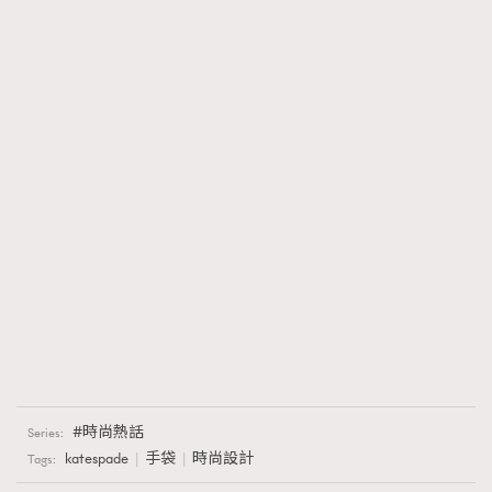
About us
Collaboration Opportunity
Disclaimer
Privacy
New Media Group
|
Madame Figaro editions:
France
|
Greece
|
Japan
|
Portugal
|
Spain
時尚熱話
Series:
katespade
手袋
時尚設計
Tags: