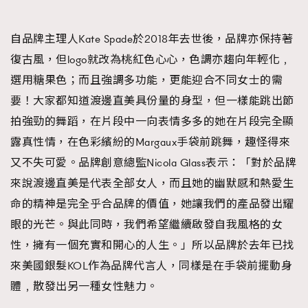
FigaroTalk
48
FigaroWatch
83
自品牌主理人Kate Spade於2018年去世後，品牌亦保持著
Grooming&Fitness
38
復古風，但logo就改為桃紅色心心，色調亦趨向年輕化﹐
HommesFashion
2
選用糖果色；而且強調多功能，更能迎合不同女士的需
HommeStyle
132
要！大家都知道渡邊直美具份量的身型，但一樣能跳出節
NoBagNoLife
349
拍強勁的舞蹈，在片段中一向表情多多的她在片段完全顯
People
53
露真性情，在色彩繽紛的Margaux手袋前跳舞，趣怪得來
#FigaroIssue 專訪陳漢娜Hanna與Takuro｜模特
TheFrenchWay
145
情侶談愛情
又不失可愛。品牌創意總監Nicola Glass表示：「對於品牌
VAxChowSangSang
4
來說渡邊直美是代表全部女人，而且她的幽默感和熱愛生
WatchesWonder&Beyond
21
命的精神是完全乎合品牌的價值，她讓我們的產品發出耀
WatchesWonder&Beyond
1
眼的光芒。與此同時，我們希望繼續啟發自我風格的女
向ChanelN°5致敬
1
性，擁有一個充實和開心的人生。」所以品牌於去年已找
大時代小事情
42
來美國銀髮KOL作為品牌代言人，同樣是在手袋前擺動身
時尚熱話
537
體﹐散發出另一種女性魅力。
TRENDING
時尚配飾
297