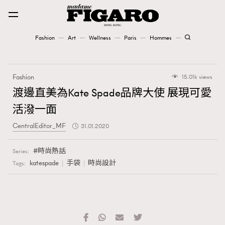
Fashion
Art
Wellness
Paris
Hommes
Fashion
Fashion
15.01k views
Art
渡邊直美為Kate Spade品牌大使 展現可愛
活潑一面
Wellness
CentralEditor_MF
31.01.2020
Karena Lam is On Our Cover
時尚熱話
Series:
Paris
katespade
手袋
時尚設計
Tags:
Hommes