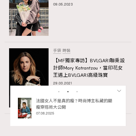
09.05.2023
手袋
時裝
【MF獨家專訪】BVLGARI聯乘設
計師Mary Katrantzou，當印花女
王遇上BVLGARI高級珠寶
29.03.2021
時尚博主私藏的顯
別再用酒精消毒皮革！6個清潔手袋小技
巧，讓你更愛惜你的手袋
02.06.2025