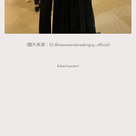
（圖片來源：IG @nowwearebreakingup_official）
Advertisement