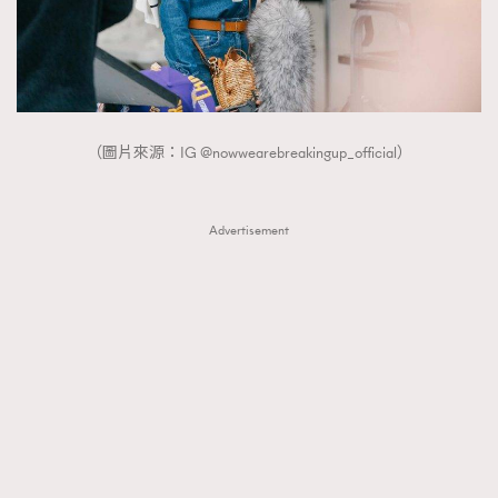
（圖片來源：IG @nowwearebreakingup_official）
Advertisement