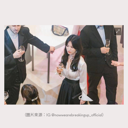
（圖片來源：IG @nowwearebreakingup_official）