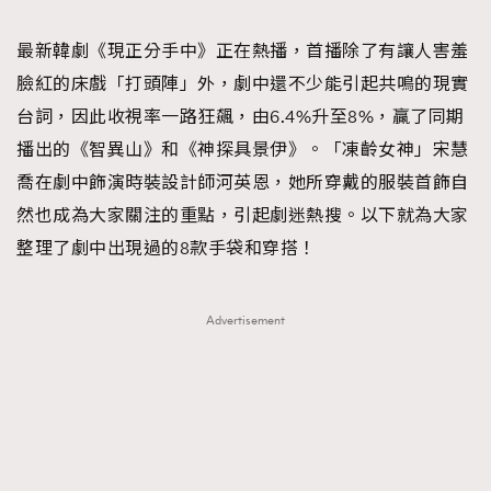
TRENDING
最新韓劇《現正分手中》正在熱播，首播除了有讓人害羞
#FigaroExhibition 群星力撐MF X Leung Mo《See
AFrenchMind
3
臉紅的床戲「打頭陣」外，劇中還不少能引起共鳴的現實
You In My Dream》展覽
DressLikeAParisienne
1
台詞，因此收視率一路狂飆，由6.4%升至8%，贏了同期
EmpowerF
103
播出的《智異山》和《神探具景伊》。「凍齡女神」宋慧
FashionWeek
191
喬在劇中飾演時裝設計師河英恩，她所穿戴的服裝首飾自
FigaroAesthetic
308
然也成為大家關注的重點，引起劇迷熱搜。以下就為大家
FigaroAstrology
416
整理了劇中出現過的8款手袋和穿搭！
FigaroBeauty
424
FigaroBeautyRitual
7
Advertisement
FigaroCeleb
547
#FigaroExhibition Wyman 揭曉 Figaro Exhibition
FigaroCinéma
281
第二站！
FigaroDigitalCover
17
FigaroExhibition
12
FigaroExpert
1