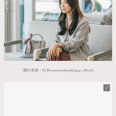
（圖片來源：IG @nowwearebreakingup_official）