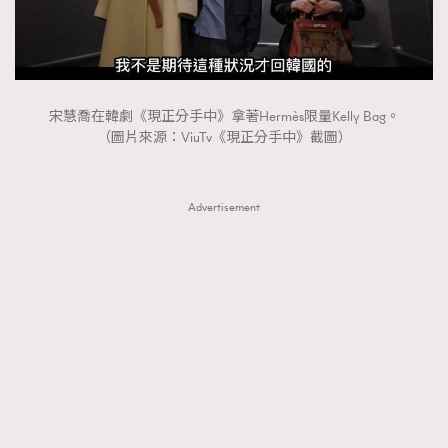
FigaroTalk
48
FigaroWatch
83
Grooming&Fitness
38
HommesFashion
2
宋慧喬在韓劇《現正分手中》拿著Hermès限量Kelly Bag。
HommeStyle
132
（圖片來源：ViuTv《現正分手中》截圖）
NoBagNoLife
349
People
53
Advertisement
#FigaroIssue 專訪陳漢娜Hanna與Takuro｜模特
TheFrenchWay
145
情侶談愛情
VAxChowSangSang
4
WatchesWonder&Beyond
21
WatchesWonder&Beyond
1
向ChanelN°5致敬
1
大時代小事情
42
時尚熱話
537
時尚配飾
297