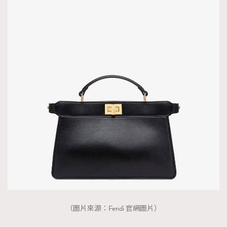
AFrenchMind
DressLikeAParisienne
EmpowerF
FashionWeek
FigaroAesthetic
（圖片來源：Fendi 官網圖片）