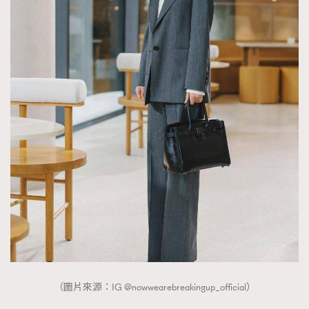
（圖片來源：IG @nowwearebreakingup_official）