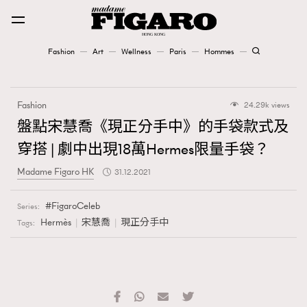
Fashion
Art
Wellness
Paris
Hommes
Fashion
Fashion
24.29k views
Art
盤點宋慧喬《現正分手中》的手袋款式及
穿搭 | 劇中出現18萬Hermes限量手袋？
Wellness
Madame Figaro HK
31.12.2021
Karena Lam is On Our Cover
FigaroCeleb
Series:
Paris
Hermès
宋慧喬
現正分手中
Tags:
Hommes