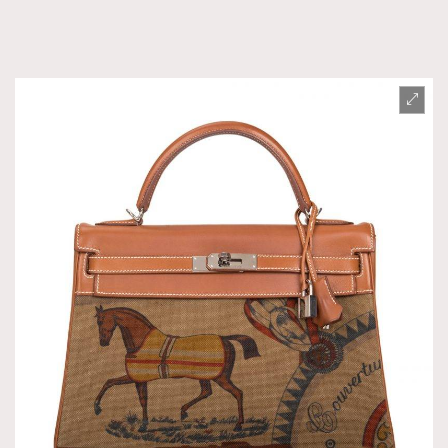
時裝心理學
2
當巨蟹座遇上處女座 Tyson Yoshi x 林家謙
煲劇日常
334
玩物壯志
1
本人已詳閱並同意遵守本文列明條款及細則。 請瀏覽
(
nmg.com.hk/privacy
) 閱讀本公司的私隱政策聲明。
本人願意接收新傳媒集團的最新消息及其他宣傳資訊，本人同意
新傳媒集團使用本人的個人資料於任何推廣用途。