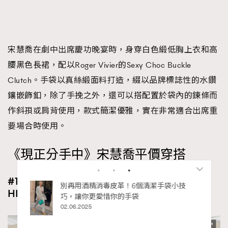
宋慧喬在劇中出席慶功晚宴時，身穿白色緞低胸上衣和高
腰黑色長裙，配以Roger Vivier的Sexy Choc Buckle
Clutch。手袋以真絲緞面料打造，綴以品牌標誌性的水鑽
鑲嵌飾釦，除了手挽之外，還可以搭配置於袋內的鍊條而
作斜孭或肩背使用，款式簡潔優雅，實在非常適合出席重
要場合時使用。
《現正分手中》宋慧喬平價穿搭
#1 韓國品牌Your Name Here 牛仔套裝（約
私藏的顯
別再用酒精消毒皮革！6個清潔手袋小技
HK$1,500)
巧，讓你更愛惜你的手袋
02.06.2025