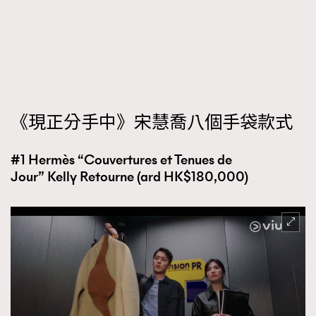
FigaroFrancais
41
FigaroGadget
1
FigaroHealth
647
FigaroHub
128
FigaroIcon
68
法國五月French May專訪四位香港文藝代表
《現正分手中》宋慧喬八個手袋款式
FigaroInsight
156
FigaroIssue
271
#1 Hermès “Couvertures et Tenues de
FigaroJewellery
87
Jour” Kelly Retourne (ard HK$180,000)
FigaroLifestyle
230
FigaroLove
89
FigaroMasterclass
20
FigaroMusic
90
FigaroStyle
89
#FigaroIssue 容祖兒封面專訪｜追逐歌手夢
FigaroSubculture
14