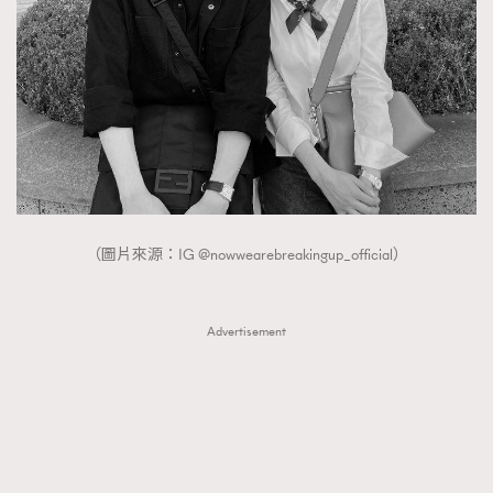
（圖片來源：IG @nowwearebreakingup_official）
Advertisement