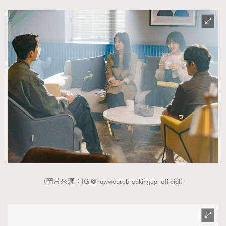
（圖片來源：IG @nowwearebreakingup_official）
TRENDING