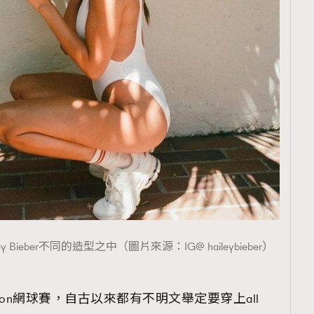
iley Bieber不同的造型之中（圖片來源：IG@ haileybieber）
don網球賽，自古以來都有不明文舉定要穿上all