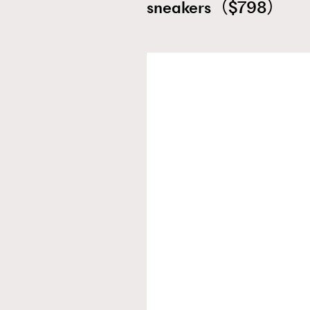
sneakers（$798）