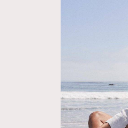
AFrenchMind
D