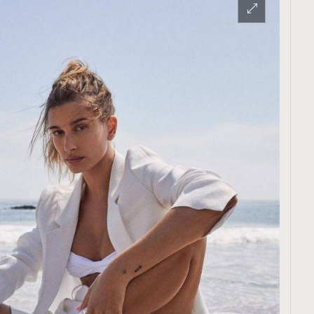
TRENDING
ressLikeAParisienne
Empower
FigaroAesthetic