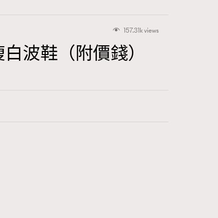
157.31k views
高顯瘦白波鞋（附價錢）
415
FigaroAstrology
424
FigaroBeauty
7
FigaroBeautyRitual
547
FigaroCeleb
281
FigaroCinéma
17