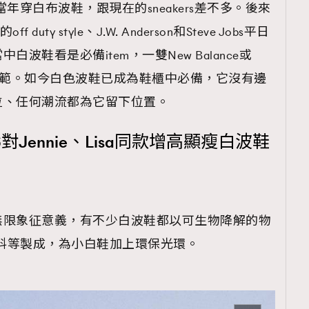
當年穿白布波鞋，跟現在的sneakers差不多。後來
off duty style、J.W. Anderson和Steve Jobs平日
波鞋看是必備item，一雙New Balance或
h都是最佳示範。如今白色波鞋已成為鞋櫃中必備，它沒有邊
位、任何潮流都為它留下位置。
對Jennie、Lisa同款增高顯瘦白波鞋
無限象征意義，有不少白波鞋都以可生物降解的物
、回收物料等製成，為小白鞋加上環保光環。