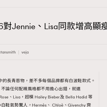
6對Jennie、Lisa同款增
TRENDING
3
AFrenchMind
stansmith
veja
1
DressLikeAParisienne
103
EmpowerF
191
櫃中的長青恩物，差不多每個品牌都有白波鞋款式。
FashionWeek
，不論任何配襯風格都不用擔心出錯，就連
308
FigaroAesthetic
ose、Lisa，超模 Hailey Bieber及 Bella Hadid 等
勢驚人，Hermès、 Chloè、Givenchy 齊