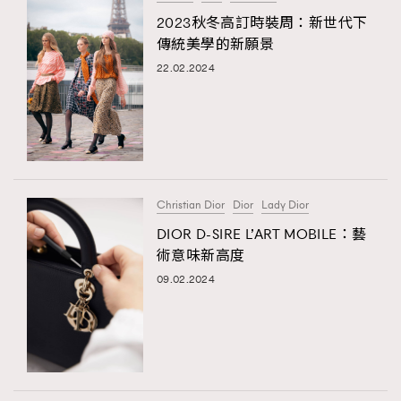
2023秋冬高訂時裝周：新世代下
TRENDING
傳統美學的新願景
#FigaroExhibition 群星力撐MF X Leung Mo《See
AFrenchMind
3
22.02.2024
You In My Dream》展覽
DressLikeAParisienne
1
EmpowerF
103
FashionWeek
191
FigaroAesthetic
308
FigaroAstrology
416
Christian Dior
Dior
Lady Dior
FigaroBeauty
424
DIOR D-SIRE L’ART MOBILE：藝
FigaroBeautyRitual
7
術意味新高度
FigaroCeleb
547
09.02.2024
#FigaroExhibition Wyman 揭曉 Figaro Exhibition
FigaroCinéma
281
第二站！
FigaroDigitalCover
17
FigaroExhibition
12
FigaroExpert
1