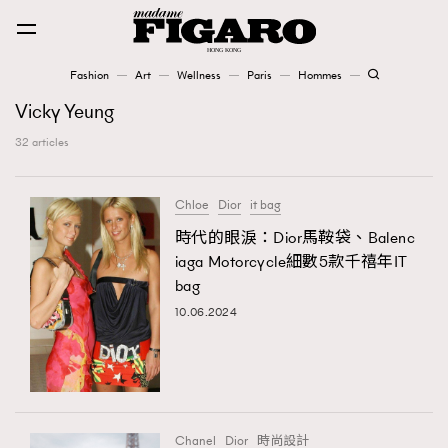
Fashion
Art
Wellness
Paris
Hommes
Fashion
Vicky Yeung
32 articles
Art
Chloe
Dior
it bag
Wellness
時代的眼淚：Dior馬鞍袋、Balenc
Karena Lam is On Our Cover
iaga Motorcycle細數5款千禧年IT
bag
Paris
10.06.2024
Hommes
Chanel
Dior
時尚設計