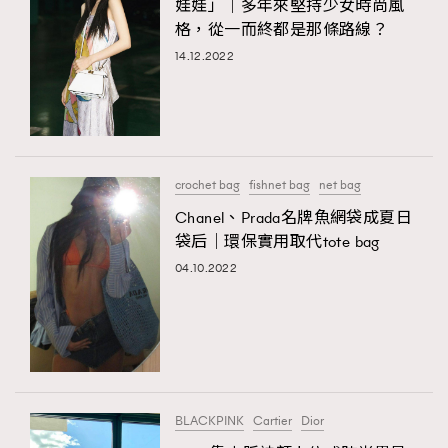
娃娃」｜多年來堅持少女時尚風
格，從一而終都是那條路線？
14.12.2022
crochet bag
fishnet bag
net bag
Chanel、Prada名牌魚網袋成夏日
袋后｜環保實用取代tote bag
04.10.2022
BLACKPINK
Cartier
Dior