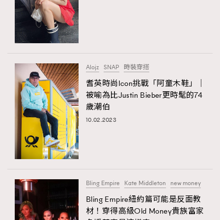
TRENDING
AFrenchMind
DressLikeAParisienne
Alojz
SNAP
時裝穿搭
EmpowerF
FashionWeek
FigaroAesthetic
耆英時尚Icon挑戰「阿童木鞋」｜
被喻為比Justin Bieber更時髦的74
歲潮伯
10.02.2023
Bling Empire
Kate Middleton
new money
Bling Empire紐約篇可能是反面教
材！穿得高級Old Money貴族富家