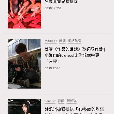
名媛其實是這樣穿
03.02.2023
MIRROR
姜濤
網絡熱話
姜濤《作品的說話》歌詞顯修養 |
小鮮肉的old soul比你想像中更
「有靈」
02.01.2023
fiona sit
修圖
薛凱琪
薛凱琪被狠批似「40多歲的陶瓷