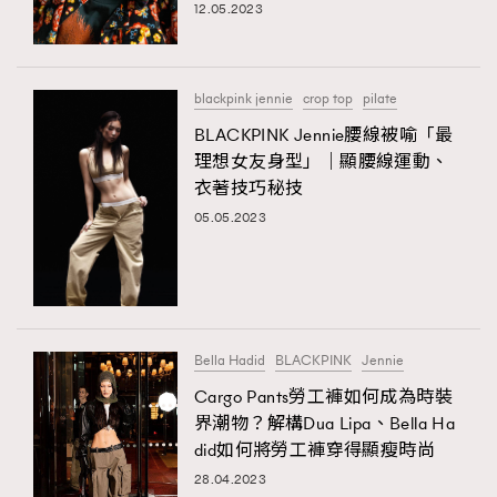
12.05.2023
About us
Collaboration Opportunity
Disclaimer
Privacy
New Media Group
|
Madame Figaro editions:
France
|
Greece
|
Japan
|
Portugal
|
Spain
blackpink jennie
crop top
pilate
BLACKPINK Jennie腰線被喻「最
理想女友身型」｜顯腰線運動、
衣著技巧秘技
05.05.2023
Bella Hadid
BLACKPINK
Jennie
Cargo Pants勞工褲如何成為時裝
界潮物？解構Dua Lipa、Bella Ha
did如何將勞工褲穿得顯瘦時尚
28.04.2023