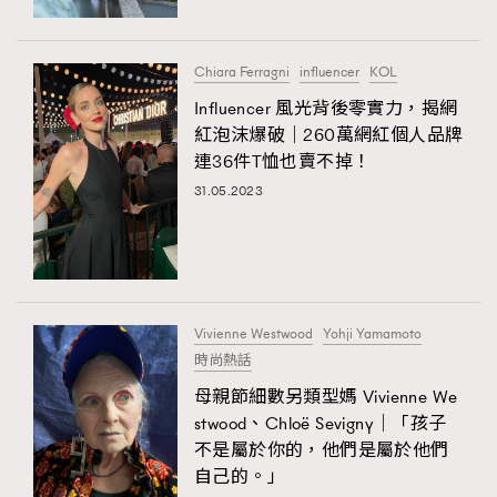
時裝心理學
2
當巨蟹座遇上處女座 Tyson Yoshi x 林家謙
煲劇日常
334
Chiara Ferragni
influencer
KOL
玩物壯志
1
Influencer 風光背後零實力，揭網
紅泡沫爆破｜260萬網紅個人品牌
連36件T恤也賣不掉！
31.05.2023
本人已詳閱並同意遵守本文列明條款及細則。 請瀏覽
(
nmg.com.hk/privacy
) 閱讀本公司的私隱政策聲明。
Vivienne Westwood
Yohji Yamamoto
本人願意接收新傳媒集團的最新消息及其他宣傳資訊，本人同意
時尚熱話
新傳媒集團使用本人的個人資料於任何推廣用途。
母親節細數另類型媽 Vivienne We
stwood、Chloë Sevigny｜「孩子
不是屬於你的，他們是屬於他們
自己的。」