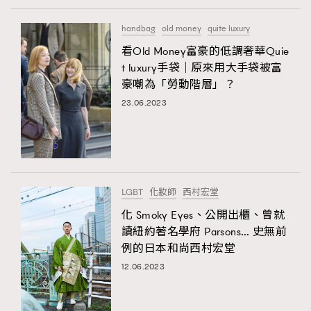
FigaroTalk
48
FigaroWatch
83
handbag
old money
quite luxury
Grooming&Fitness
38
看Old Money富豪的低調奢華Quie
t luxury手袋｜原來用大手袋被富
HommesFashion
2
豪嘲為「勞動階層」？
HommeStyle
132
23.06.2023
NoBagNoLife
349
People
53
#FigaroIssue 專訪陳漢娜Hanna與Takuro｜模特
TheFrenchWay
145
情侶談愛情
VAxChowSangSang
4
LGBT
化妝師
西村宏堂
WatchesWonder&Beyond
21
化 Smoky Eyes、公開出櫃、曾就
WatchesWonder&Beyond
1
讀紐約著名學府 Parsons… 史無前
向ChanelN°5致敬
1
例的日本和尚西村宏堂
大時代小事情
42
12.06.2023
時尚熱話
537
時尚配飾
297