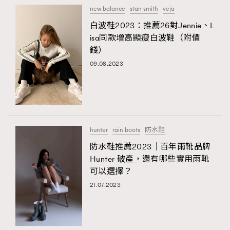
new balance
stan smith
veja
FigaroFrancais
41
白波鞋2023：推薦26對Jennie、L
FigaroGadget
1
isa同款增高顯瘦白波鞋（附價
FigaroHealth
647
錢）
FigaroHub
128
09.08.2023
FigaroIcon
68
法國五月French May專訪四位香港文藝代表
FigaroInsight
156
FigaroIssue
271
FigaroJewellery
87
hunter
rain boots
防水鞋
FigaroLifestyle
230
防水鞋推薦2023｜百年雨靴品牌
FigaroLove
89
Hunter 破產，還有哪些實用雨靴
FigaroMasterclass
20
可以選擇？
FigaroMusic
90
21.07.2023
FigaroStyle
89
#FigaroIssue 容祖兒封面專訪｜追逐歌手夢
FigaroSubculture
14