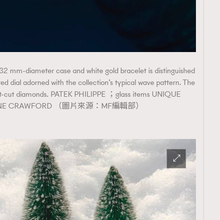
覽(
nmg.com.hk/privacy
) 閱讀本
32 mm-diameter case and white gold bracelet is distinguished
資訊，本人同意新傳媒集團使用
red dial adorned with the collection’s typical wave pattern. The
illiant-cut diamonds. PATEK PHILIPPE ；glass items UNIQUE
 LANE CRAWFORD （圖片來源：MF編輯部）