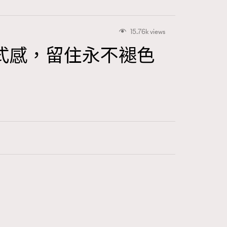
15.76k views
式感，留住永不褪色
416
FigaroAstrology
424
FigaroBeauty
7
FigaroBeautyRitual
547
FigaroCeleb
281
FigaroCinéma
17