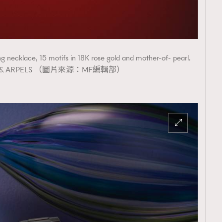
 necklace, 15 motifs in 18K rose gold and mother-of- pearl.
F & ARPELS （圖片來源：MF編輯部）