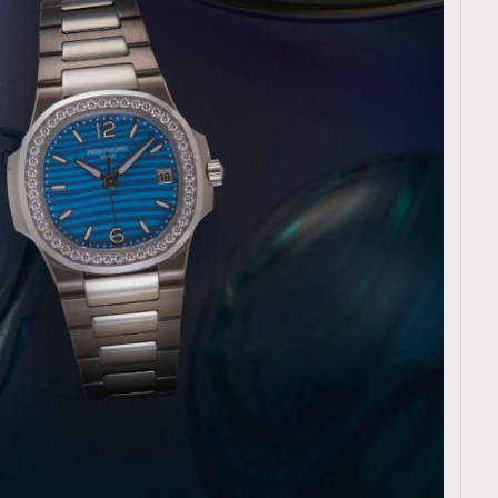
TRENDING
ressLikeAParisienne
Empower
FigaroAesthetic