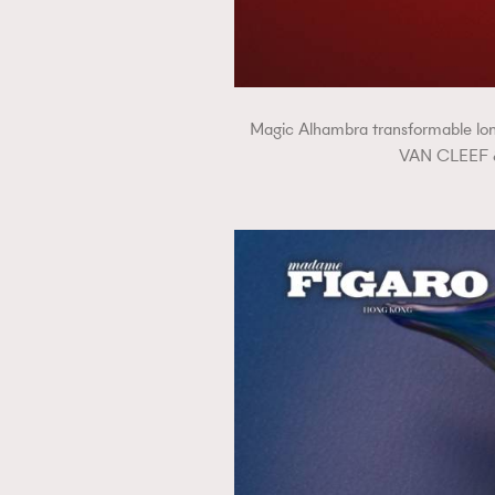
Magic Alhambra transformable long
VAN CLEE