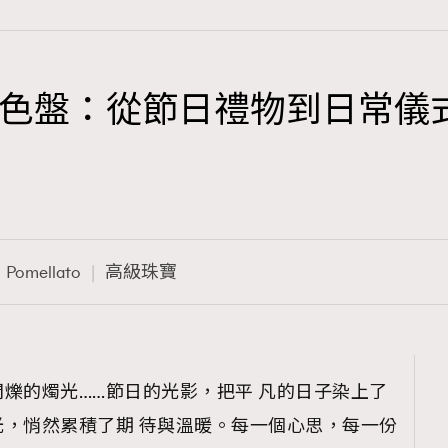
色盤：從節日禮物到日常儀
TRENDING
3
AFrenchMind
1
DressLikeAParisienne
Pomellato
高級珠寶
103
EmpowerF
191
FashionWeek
308
FigaroAesthetic
爍的燭光……節日的光影，把平 凡的日子染上了
，悄然累積了期 待與溫暖。每一個心思，每一份