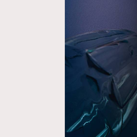
AFrenchMind
D