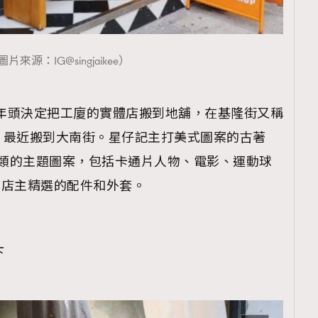
圖片來源：IG@singjaikee）
覽(
nmg.com.hk/privacy
) 閱讀本
3年頭決定把工廈的實體店搬到地舖，在基隆街又稱
資訊，本人同意新傳媒集團使用
，最近搬到大南街。星仔記主打美式圖案的古著
種類的主題圖案，包括卡通片人物、電影、運動球
等，亦有店主精選的配件和外套。
下