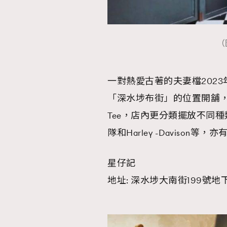
（
本人已詳閱並同意遵守本文列明條款及細則。 請瀏
公司的私隱政策聲明。
一對熱愛古著的夫妻檔202
本人願意接收新傳媒集團的最新消息及其他宣傳
本人的個人資料於任何推廣用途。
「深水埗布街」的位置開舖
Tee，店內更分類擺放不同
隊和Harley -Davison
星仔記
地址: 深水埗大南街199號地