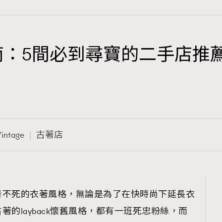
指南：5間必到尋寶的二手店推
TRENDING
3
AFrenchMind
1
DressLikeAParisienne
intage
古著店
103
EmpowerF
191
FashionWeek
308
FigaroAesthetic
青不死的衣著風格，無論是為了在快時尚下延長衣
的layback懷舊風格，都有一班死忠粉絲，而