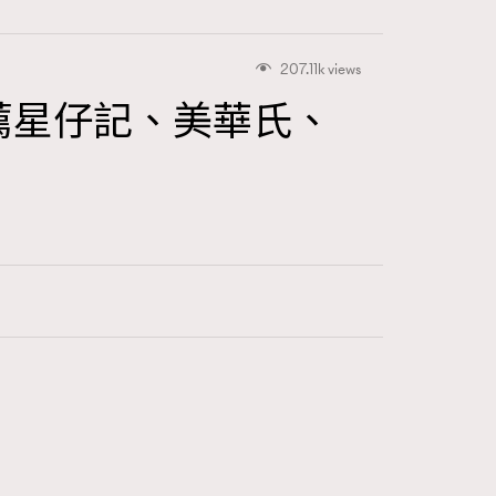
207.11k views
薦星仔記、美華氏、
416
FigaroAstrology
424
FigaroBeauty
7
FigaroBeautyRitual
547
FigaroCeleb
281
FigaroCinéma
17