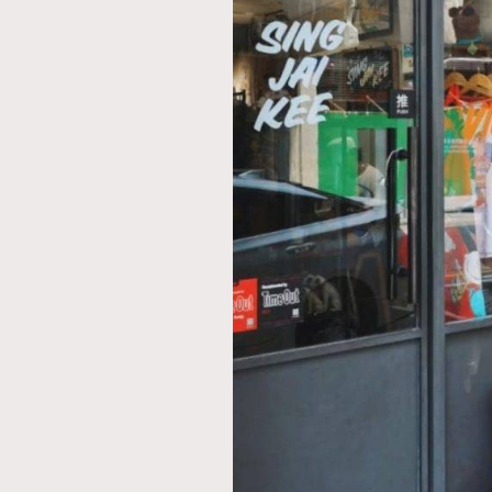
AFrenchMind
D