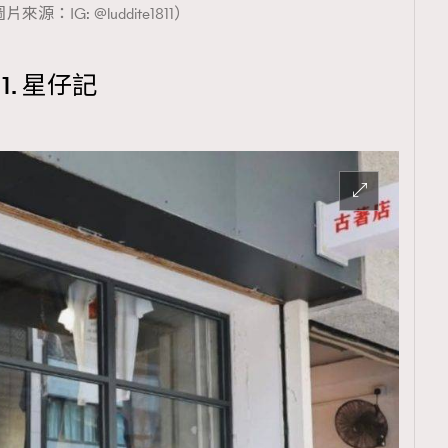
片來源：IG: @luddite1811）
1. 星仔記