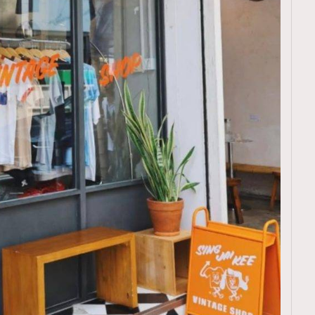
TRENDING
ressLikeAParisienne
Empower
FigaroAesthetic