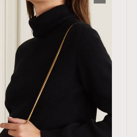
TRENDING
ressLikeAParisienne
Empower
FigaroAesthetic