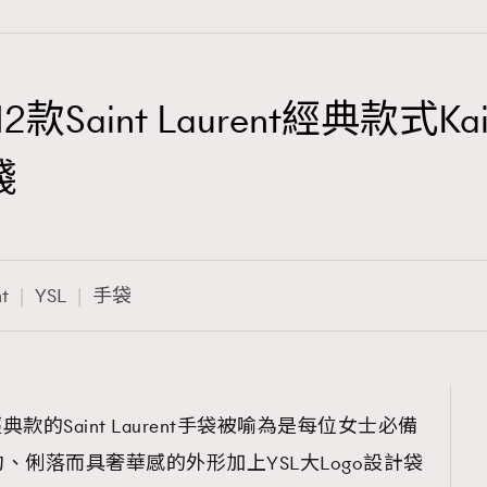
款Saint Laurent經典款式Kai
TRENDING
錢
3
AFrenchMind
1
DressLikeAParisienne
nt
YSL
手袋
103
EmpowerF
191
FashionWeek
308
FigaroAesthetic
款的Saint Laurent手袋被喻為是每位女士必備
、俐落而具奢華感的外形加上YSL大Logo設計袋