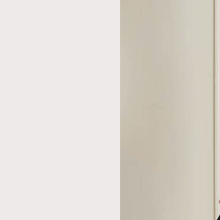
AFrenchMind
D