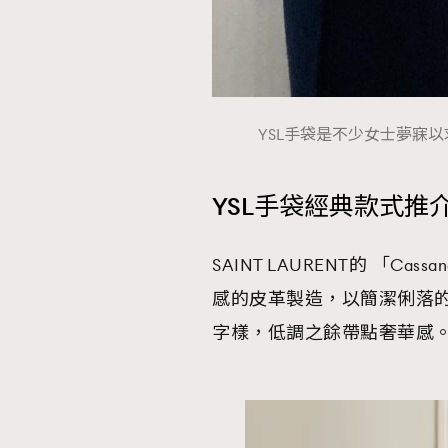
YSL手袋是不少女士夢寐以求的單品
YSL手袋經典款式推介1.－ 
SAINT LAURENT的 「
感的皮革製造，以簡潔俐落的信
字樣，低調之餘帶點奢華感