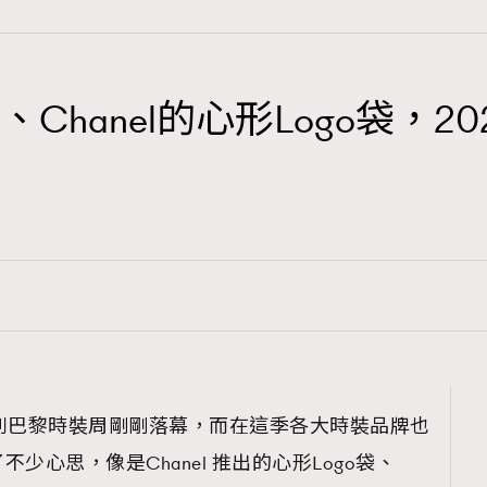
Chanel的心形Logo袋，
TRENDING
3
AFrenchMind
1
DressLikeAParisienne
103
EmpowerF
191
FashionWeek
308
FigaroAesthetic
春夏系列巴黎時裝周剛剛落幕，而在這季各大時裝品牌也
少心思，像是Chanel 推出的心形Logo袋、