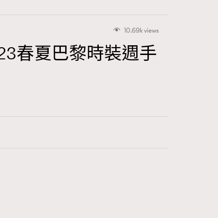
10.69k views
2023春夏巴黎時裝週手
416
FigaroAstrology
424
FigaroBeauty
7
FigaroBeautyRitual
547
FigaroCeleb
281
FigaroCinéma
17