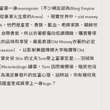
到富豪一身monogram（不少網友認為Bling Empire
族從事軍火生意的Anna）。現實世界中，old money
口的1.2%，他們是皇室、貴族、藍血、老牌家族、顯赫世
覽(
nmg.com.hk/privacy
) 閱讀本
，自帶貴氣，所以衣著都偏向低調精緻，購買奢侈
資訊，本人同意新傳媒集團使用
品味和享受，最能表達Old Money衣著的必定
ession），以影射美國傳媒大亨梅鐸等Old
豪女兒 Shiv 的丈夫Tom穿上富豪至愛——羽絨背
cler)logo 繡章，Tom 因而被揶揄，暗笑他沒
就是為滿足暴發戶的炫富心理，話時話，你有幾何見
—英國皇室成員穿上一身logo？