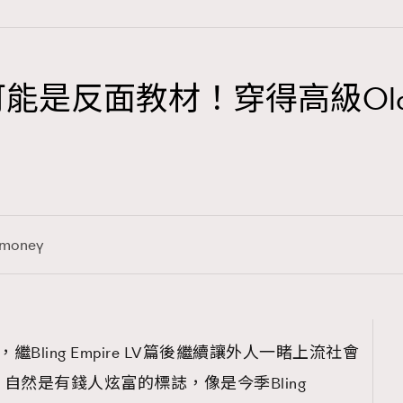
紐約篇可能是反面教材！穿得高級Ol
TRENDING
3
AFrenchMind
1
DressLikeAParisienne
money
103
EmpowerF
191
FashionWeek
308
FigaroAesthetic
約篇，繼Bling Empire LV篇後繼續讓外人一睹上流社會
自然是有錢人炫富的標誌，像是今季Bling