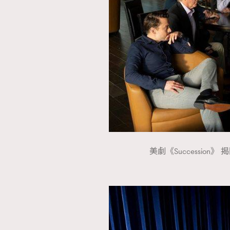
美劇《Succession》