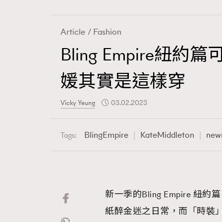
Article
Fashion
Bling Empire
Fashion
媛其實是這樣穿
Art
Vicky Yeung
03.02.2023
BlingEmpire
KateMiddleton
new
Tags:
Wellness
新一季的Bling Empire 紐
Paris
紙醉金迷之日常，而「時裝」