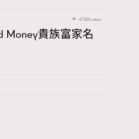
47.92k views
d Money貴族富家名
416
FigaroAstrology
424
FigaroBeauty
7
FigaroBeautyRitual
547
FigaroCeleb
281
FigaroCinéma
17