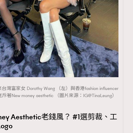
TRENDING
ressLikeAParisienne
Empower
FigaroAesthetic
富家女 Dorothy Wang （左）與香港fashion influencer
著New money aesthetic （圖片來源：IG@TinaLeung）
ey Aesthetic老錢風？ #1選剪裁、工
go