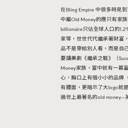
在Bling Empire 中很多時見
中屬Old Money的應只有家
billionaire只佔全球人
本人已詳閱並同意遵守本文列明條款及細則。 請瀏
家等，世世代代繼承著財富
公司的私隱政策聲明。
本人願意接收新傳媒集團的最新消息及其他宣傳
品不是穿給別人看，而是自己的
本人的個人資料於任何推廣用途。
要講美劇《繼承之戰》（Succ
Money家族，當中就有一幕富
心，胸口上有個小小的品牌（Mon
有體面，更暗示了大logo
過世上最著名的old money