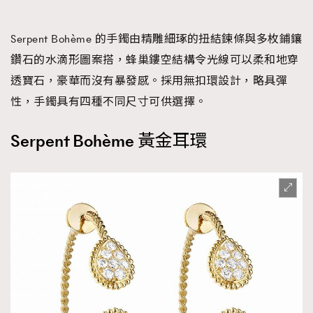
Serpent Bohème 的手鐲由精雕細琢的扭結鍊條與多枚鋪鑲
鑽石的水滴形圖案搭，蜂巢鏤空結構令光線可以柔和地穿
透寶石，豪華而沒有暴發感。採用無扣環設計，略具彈
性，手鐲具有四種不同尺寸可供選擇。
Serpent Bohème 黃金耳環