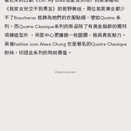
看近來的日劇《
Oh
!
My Boss
!戀愛放別冊》的菜菜緒和
《我家女兒交不到男友》的菅野美穂，兩位氣質美女都少
不了Boucheron 首飾為她們的衣服點綴。譬如Quatre 系
列，而Quatre Classique系列的新品除了有黃金扁節的獨特
項鍊造型外 ，吊墜中心更鑲嵌一枚圓鑽，極具貴氣魅力。
英倫fashion icon Alexa Chung 也是著名的Quatre Classique
粉絲，印證此系列的時尚價值。
Advertisement