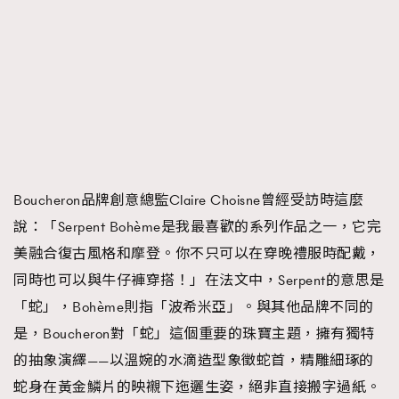
AFrenchMind
DressLikeAParisienne
EmpowerF
FashionWeek
FigaroAesthetic
Boucheron品牌創意總監Claire Choisne曾經受訪時這麼
說：「Serpent Bohème是我最喜歡的系列作品之一，它完
美融合復古風格和摩登。你不只可以在穿晚禮服時配戴，
同時也可以與牛仔褲穿搭！」在法文中，Serpent的意思是
「蛇」，Bohème則指「波希米亞」。與其他品牌不同的
是，Boucheron對「蛇」這個重要的珠寶主題，擁有獨特
的抽象演繹——以溫婉的水滴造型象徵蛇首，精雕細琢的
蛇身在黃金鱗片的映襯下迤邐生姿，絕非直接搬字過紙。