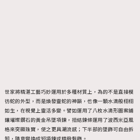
世家將精湛工藝巧妙運用於多種材質上，為的不是直接模
彷蛇的外型，而是煥發靈蛇的神韻，也像一顆水滴般栩栩
如生，在視覺上靈活多變。譬如運用了八枚水滴形圖案鋪
鑲璀璨鑽石的黃金吊墜項鍊，扭結鍊條運用了波西米亞風
格來突顯珠寶，使之更具潮流感；下半部的墜飾可自由拆
卸，隨意變換成短項鍊或精緻髮飾。