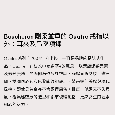
FigaroTalk
48
FigaroWatch
83
Grooming&Fitness
38
HommesFashion
2
HommeStyle
132
Boucheron 剛柔並重的 Quatre 戒指以
NoBagNoLife
349
外：耳夾及吊墜項鍊
People
53
#FigaroIssue 專訪陳漢娜Hanna與Takuro｜模特
TheFrenchWay
145
Quatre 系列自2004年推出後，一直是品牌的標誌式作
情侶談愛情
VAxChowSangSang
4
品。Quatre，在法文中是數字4的意思，以總店建築元素
WatchesWonder&Beyond
21
及芳登廣場上的鵝卵石作設計靈感，羅緞直線刻紋、鑽石
WatchesWonder&Beyond
1
圈、雙圈同心圓和巴黎飾紋的設計，帶來幾何美感與現代
向ChanelN°5致敬
風格，即使是黃金亦不會顯得庸俗。相反，低調又不失貴
1
氣，極具雕塑感的造型和都市優雅風格，更顯女生的溫柔
大時代小事情
42
細心的魅力。
時尚熱話
537
時尚配飾
297