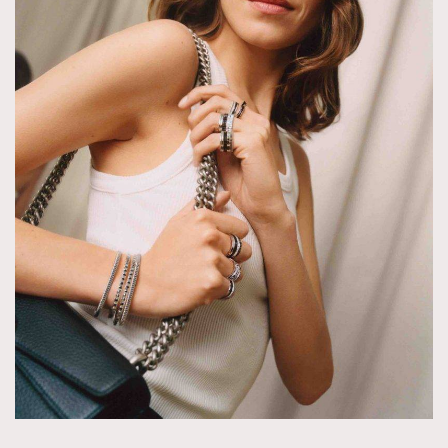
About us
Collaboration Opportunity
Disclaimer
Privacy
New Media Group
|
Madame Figaro editions:
France
|
Greece
|
Japan
|
Portugal
|
Spain