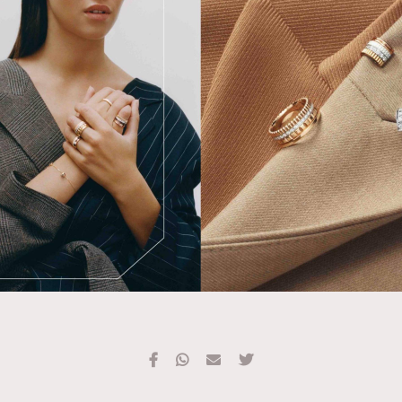
TRENDING
#FigaroExhibition 群星力撐MF X Leung Mo《See
AFrenchMind
3
You In My Dream》展覽
DressLikeAParisienne
1
EmpowerF
103
FashionWeek
191
FigaroAesthetic
308
FigaroAstrology
417
FigaroBeauty
424
FigaroBeautyRitual
7
FigaroCeleb
547
#FigaroExhibition Wyman 揭曉 Figaro Exhibition
FigaroCinéma
281
第二站！
FigaroDigitalCover
17
FigaroExhibition
12
FigaroExpert
1