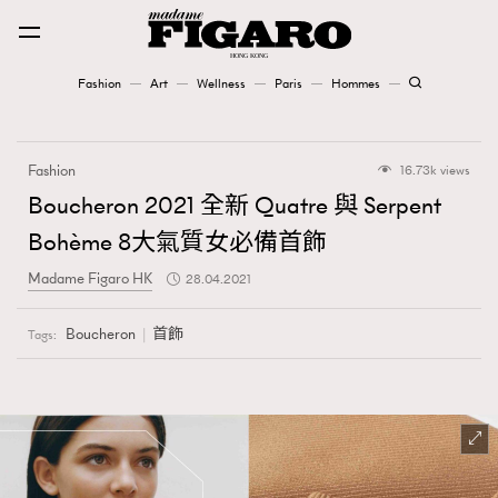
Fashion
Art
Wellness
Paris
Hommes
Fashion
Fashion
16.73k views
Art
Boucheron 2021 全新 Quatre 與 Serpent
Bohème 8大氣質女必備首飾
Wellness
Madame Figaro HK
28.04.2021
Karena Lam is On Our Cover
Boucheron
首飾
Tags:
Paris
Hommes