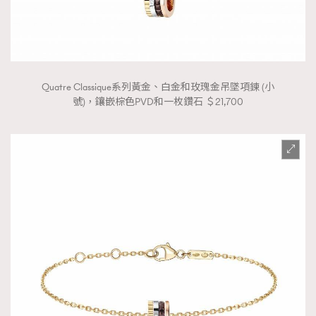
Quatre Classique系列黃金、白金和玫瑰金吊墜項鍊 (小
號)，鑲嵌棕色PVD和一枚鑽石 ＄21,700