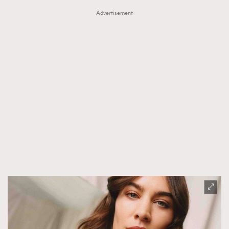
時裝心理學
2
Advertisement
當巨蟹座遇上處女座 Tyson Yoshi x 林家謙
煲劇日常
334
玩物壯志
1
本人已詳閱並同意遵守本文列明條款及細則。 請瀏覽
(
nmg.com.hk/privacy
) 閱讀本公司的私隱政策聲明。
本人願意接收新傳媒集團的最新消息及其他宣傳資訊，本人同意
新傳媒集團使用本人的個人資料於任何推廣用途。