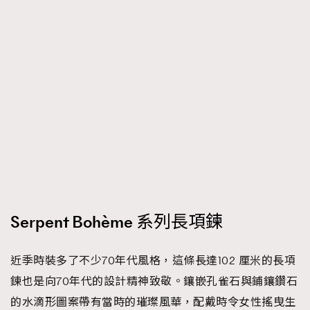
Serpent Bohème 系列長項鍊
近季時裝多了不少70年代風格，這條長達102 厘米的長項
鍊也是向70年代的設計精神致敬。鑲嵌孔雀石與鋪鑲鑽石
的水滴形圖案帶有當時的璀璨風華，配戴時令女性搖曳生