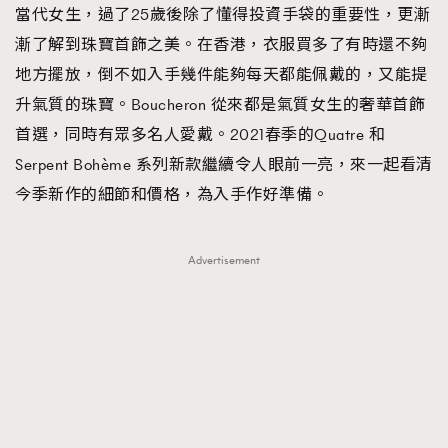
當代女生，過了25歲後除了懂得投資手袋的重要性，更漸
FigaroFrancais
41
漸了解到珠寶首飾之美。在香港，衣服買多了有時還不夠
FigaroGadget
1
地方擺放，倒不如入手幾件能夠每天都能佩戴的，又能提
FigaroHealth
647
升氣質的珠寶。Boucheron 從來都是氣質女生的奢華首飾
FigaroHub
128
首選，同時有眾多名人愛戴。2021春季的Quatre 和
FigaroIcon
68
法國五月French May專訪四位香港文藝代表
Serpent Bohème 系列新款繼續令人眼前一亮，來一起看清
FigaroInsight
156
今季新作的細節和價格，為入手作好準備。
FigaroIssue
271
FigaroJewellery
87
Advertisement
FigaroLifestyle
230
FigaroLove
89
FigaroMasterclass
20
FigaroMusic
90
FigaroStyle
89
#FigaroIssue 容祖兒封面專訪｜追逐歌手夢
FigaroSubculture
14