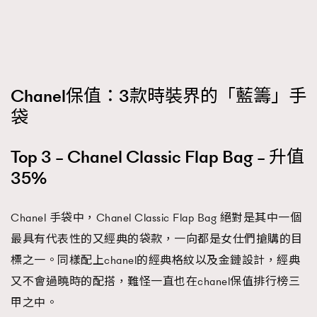
FigaroTalk
48
FigaroWatch
83
Grooming&Fitness
38
HommesFashion
2
Chanel保值：3款時裝界的「藍籌」手
HommeStyle
132
袋
NoBagNoLife
349
People
53
#FigaroIssue 專訪陳漢娜Hanna與Takuro｜模特
Top 3 – Chanel Classic Flap Bag – 升值
TheFrenchWay
145
情侶談愛情
35%
VAxChowSangSang
4
WatchesWonder&Beyond
21
Chanel 手袋中，Chanel Classic Flap Bag 絕對是其中一個
WatchesWonder&Beyond
1
最具有代表性的又經典的袋款，一向都是女仕們搶購的目
向ChanelN°5致敬
1
標之一。同樣配上chanel的經典格紋以及金鏈設計，經典
大時代小事情
42
又不會過曉時的配搭，難怪一直也在chanel保值排行榜三
時尚熱話
537
甲之中。
時尚配飾
297