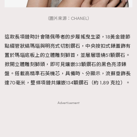
（圖片來源：CHANEL）
這款長項鏈時計會隨佩帶者的步履搖曳生姿，18黃金鏈節
點綴管狀縞瑪瑙與明亮式切割鑽石，中央按扣式錶蓋飾有
置於瑪瑙底板上的立體雕刻獅首，並層層環繞51顆鑽石。
掀開立體雕刻獅頭，即可見鑲嵌33顆鑽石的黑色亮漆錶
盤。搭載高精準石英機芯，具備時、分顯示，流蘇垂飾長
達70毫米，整條項鏈共鑲嵌134顆鑽石（約 1.89 克拉）。
Advertisement