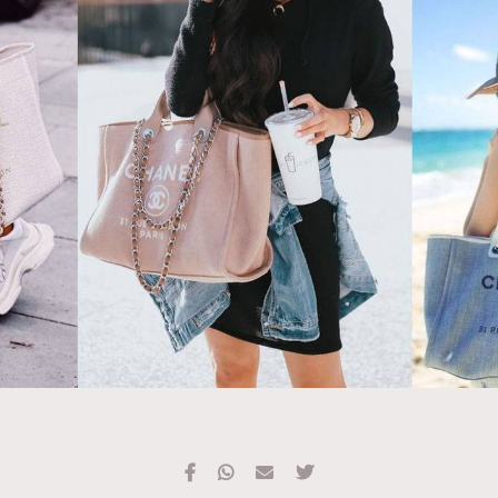
TRENDING
#FigaroExhibition 群星力撐MF X Leung Mo《See
AFrenchMind
3
You In My Dream》展覽
DressLikeAParisienne
1
EmpowerF
103
FashionWeek
191
FigaroAesthetic
308
FigaroAstrology
416
FigaroBeauty
424
FigaroBeautyRitual
7
FigaroCeleb
547
#FigaroExhibition Wyman 揭曉 Figaro Exhibition
FigaroCinéma
281
第二站！
FigaroDigitalCover
17
FigaroExhibition
12
FigaroExpert
1