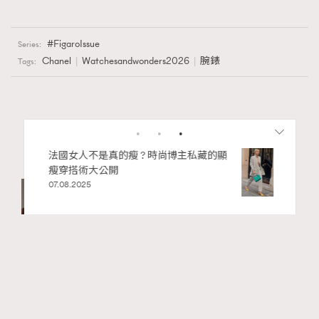
FigaroIssue
Series:
Chanel
Watchesandwonders2026
腕錶
Tags:
私藏的顯
別再用酒精消毒皮革！6個清潔手袋小技
RELATED
巧，讓你更愛惜你的手袋
Vacheron Constantin
02.06.2025
Watches and wonders 2026
腕錶
Watches and Wonders 2026: 江詩
丹頓Overseas系列推出超薄機芯
及Cardinal Points兩地時間腕錶新
RECOMMENDED
作
06.08.2026