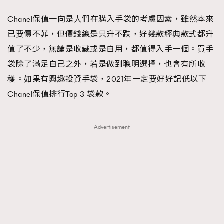
FigaroFrancais
41
Chanel保值一向是人們在購入手袋的考慮因素，雖然本來
FigaroGadget
1
已要價不菲，但價錢總是只升不跌，好幾款經典款式都升
FigaroHealth
647
值了不少，無論是收藏或是自用，都值得入手一個。買手
FigaroHub
128
袋除了滿足自己之外，若是做到聰明選擇，也會有所收
FigaroIcon
68
穫。如果有興趣投資手袋，2021年一定要好好記低以下
法國五月French May專訪四位香港文藝代表
FigaroInsight
156
Chanel保值排行Top 3 袋款。
FigaroIssue
271
FigaroJewellery
87
Advertisement
FigaroLifestyle
230
FigaroLove
89
FigaroMasterclass
20
FigaroMusic
90
FigaroStyle
89
#FigaroIssue 容祖兒封面專訪｜追逐歌手夢
FigaroSubculture
14