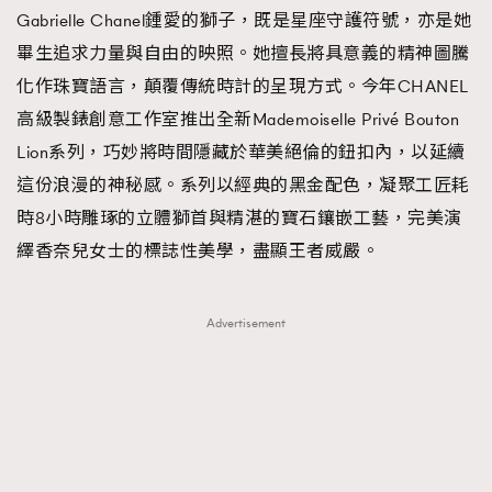
Gabrielle Chanel鍾愛的獅子，既是星座守護符號，亦是她
畢生追求力量與自由的映照。她擅長將具意義的精神圖騰
化作珠寶語言，顛覆傳統時計的呈現方式。今年CHANEL
高級製錶創意工作室推出全新Mademoiselle Privé Bouton
Lion系列，巧妙將時間隱藏於華美絕倫的鈕扣內，以延續
這份浪漫的神秘感。系列以經典的黑金配色，凝聚工匠耗
時8小時雕琢的立體獅首與精湛的寶石鑲嵌工藝，完美演
繹香奈兒女士的標誌性美學，盡顯王者威嚴。
Advertisement