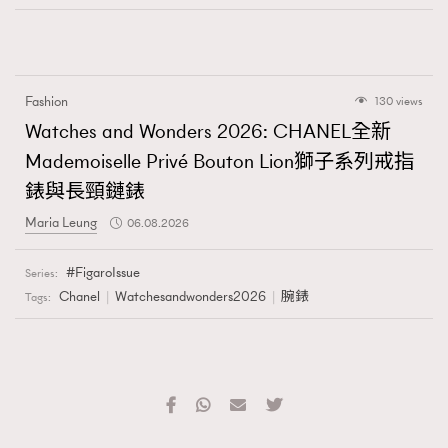
Fashion
130 views
Watches and Wonders 2026: CHANEL全新
Mademoiselle Privé Bouton Lion獅子系列戒指
錶與長頸鏈錶
Maria Leung
06.08.2026
FigaroIssue
Series:
Chanel
Watchesandwonders2026
腕錶
Tags: