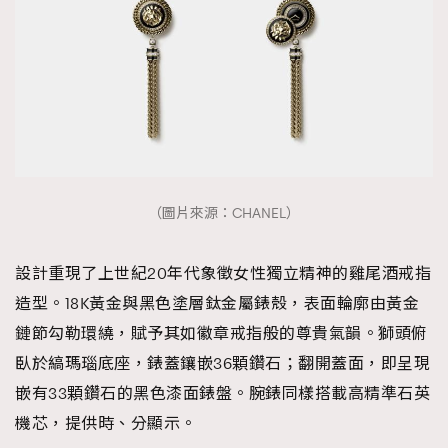
（圖片來源：CHANEL）
設計重現了上世紀20年代象徵女性獨立精神的雞尾酒戒指
造型。18K黃金與黑色塗層鈦金屬錶殼，表面輪廓由黃金
鏈節勾勒環繞，賦予其如徽章戒指般的尊貴氣韻。獅頭俯
臥於縞瑪瑙底座，錶蓋鑲嵌36顆鑽石；翻開蓋面，即呈現
嵌有33顆鑽石的黑色漆面錶盤。腕錶同樣搭載高精準石英
機芯，提供時、分顯示。