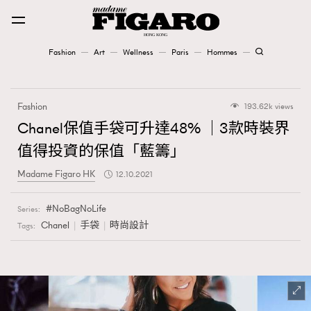
Fashion
Art
Wellness
Paris
Hommes
Fashion
Fashion
193.62k views
Art
Chanel保值手袋可升達48% ｜3款時裝界
值得投資的保值「藍籌」
Wellness
Madame Figaro HK
12.10.2021
Karena Lam is On Our Cover
NoBagNoLife
Series:
Paris
Chanel
手袋
時尚設計
Tags:
Hommes