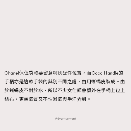
Chanel保值袋款要留意特別配件位置，而Coco Handle的
手柄亦是這款手袋的與別不同之處，由用蜥蜴皮製成。由
於蜥蜴皮不耐於水，所以不少女仕都會額外在手柄上包上
絲布，更顯氣質又不怕濕氣與手汗弄到。
Advertisement