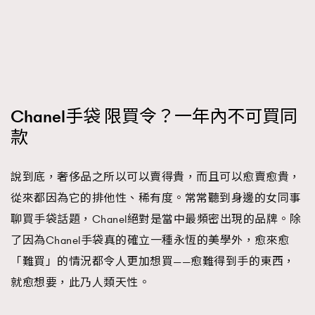
FigaroTalk
48
FigaroWatch
83
Grooming&Fitness
38
HommesFashion
2
HommeStyle
132
Chanel手袋 限買令？一年內不可買同
NoBagNoLife
349
款
People
53
#FigaroIssue 專訪陳漢娜Hanna與Takuro｜模特
TheFrenchWay
145
情侶談愛情
說到底，奢侈品之所以可以賣得貴，而且可以愈賣愈貴，
VAxChowSangSang
4
從來都因為它的排他性、稀有度。常常聽到身邊的女同事
WatchesWonder&Beyond
21
聊買手袋話題，Chanel絕對是當中最頻密出現的品牌。除
WatchesWonder&Beyond
1
了因為Chanel手袋真的確立一種永恆的美學外，愈來愈
向ChanelN°5致敬
1
「難買」的情況都令人更加想買——愈難得到手的東西，
大時代小事情
42
就愈想要，此乃人類天性。
時尚熱話
537
時尚配飾
297