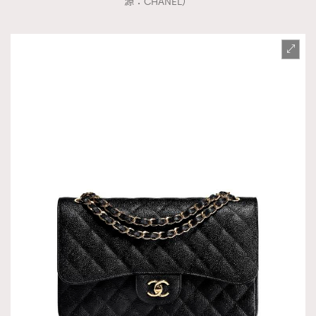
源：CHANEL）