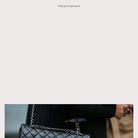
Advertisement
時裝心理學
2
當巨蟹座遇上處女座 Tyson Yoshi x 林家謙
煲劇日常
334
玩物壯志
1
本人已詳閱並同意遵守本文列明條款及細則。 請瀏覽
(
nmg.com.hk/privacy
) 閱讀本公司的私隱政策聲明。
本人願意接收新傳媒集團的最新消息及其他宣傳資訊，本人同意
新傳媒集團使用本人的個人資料於任何推廣用途。