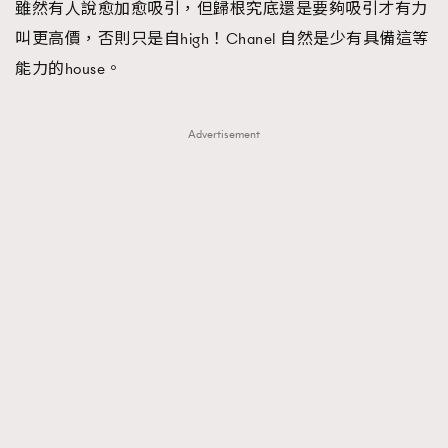
雖然有人說愈加愈吸引，但歸根究底還是要夠吸引才有力
叫更高價，否則只是自high！Chanel 自然是少有具備這等
能力的house。
Advertisement
TRENDING
AFrenchMind
DressLikeAParisienne
EmpowerF
FashionWeek
FigaroAesthetic