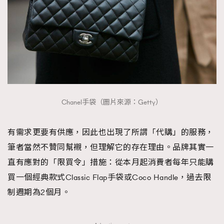
About us
Collaboration Opportunity
Disclaimer
Privacy
New Media Group
|
Madame Figaro editions:
France
|
Greece
|
Japan
|
Portugal
|
Spain
Chanel手袋（圖片來源：Getty）
有需求更要有供應，因此也出現了所謂「代購」的服務，
筆者當然不贊同幫襯，但理解它的存在理由。品牌其實一
直有應對的「限買令」措施：從本月起消費者每年只能購
買一個經典款式Classic Flap手袋或Coco Handle，過去限
制週期為2個月。