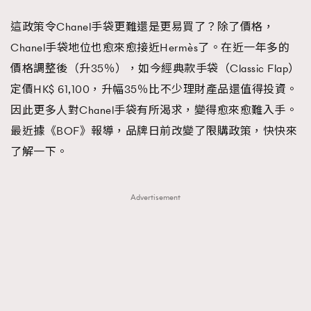
FigaroFrancais
41
這政策令Chanel手袋更難還是更易買了？除了價格，
FigaroGadget
1
Chanel手袋地位也愈來愈接近Hermès了。在近一年多的
FigaroHealth
647
價格調整後（升35％），如今經典款手袋（Classic Flap）
FigaroHub
128
定價HK$ 61,100，升幅35％比不少理財產品還值得投資。
FigaroIcon
68
因此更多人對Chanel手袋有所渴求，變得愈來愈難入手。
法國五月French May專訪四位香港文藝代表
FigaroInsight
156
最近據《BOF》報導，品牌日前改變了限購政策，快快來
FigaroIssue
271
了解一下。
FigaroJewellery
87
FigaroLifestyle
230
Advertisement
FigaroLove
89
FigaroMasterclass
20
FigaroMusic
90
FigaroStyle
89
#FigaroIssue 容祖兒封面專訪｜追逐歌手夢
FigaroSubculture
14