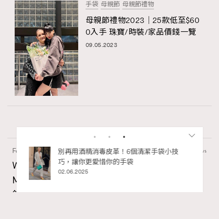
手袋
母親節
母親節禮物
母親節禮物2023｜25款低至$60
0入手 珠寶/時裝/家品價錢一覽
09.05.2023
Fashion
130 views
私藏的顯
別再用酒精消毒皮革！6個清潔手袋小技
巧，讓你更愛惜你的手袋
Watches and Wonders 2026: CHANEL全新
02.06.2025
Mademoiselle Privé Bouton Lion獅子系列戒指
錶與長頸鏈錶
Maria Leung
06.08.2026