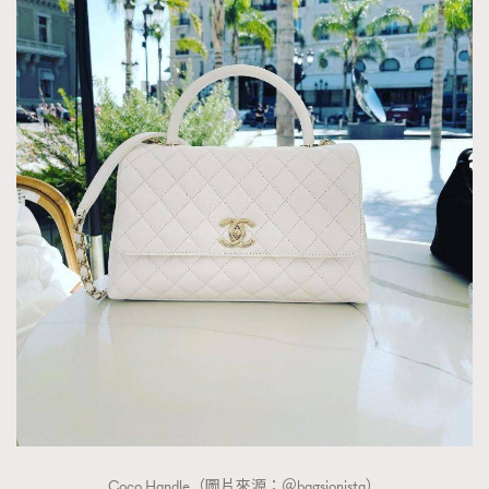
Coco Handle（圖片來源：＠bagsionista）