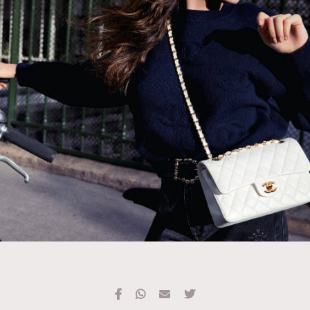
TRENDING
#FigaroExhibition 群星力撐MF X Leung Mo《See
AFrenchMind
3
You In My Dream》展覽
DressLikeAParisienne
1
EmpowerF
103
FashionWeek
191
FigaroAesthetic
308
FigaroAstrology
416
FigaroBeauty
424
FigaroBeautyRitual
7
FigaroCeleb
547
#FigaroExhibition Wyman 揭曉 Figaro Exhibition
FigaroCinéma
281
第二站！
FigaroDigitalCover
17
FigaroExhibition
12
FigaroExpert
1