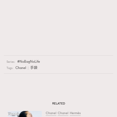
NoBagNoLife
Series:
Chanel
手袋
Tags:
RELATED
Chanel
Chanel
Hermès