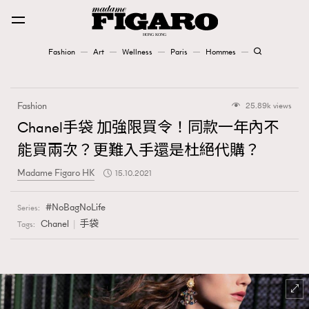
Fashion
Art
Wellness
Paris
Hommes
Fashion
Fashion
25.89k views
Art
Chanel手袋 加強限買令！同款一年內不
能買兩次？更難入手還是杜絕代購？
Wellness
Madame Figaro HK
15.10.2021
Karena Lam is On Our Cover
NoBagNoLife
Series:
Paris
Chanel
手袋
Tags:
Hommes