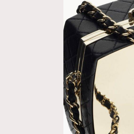
AFrenchMind
D