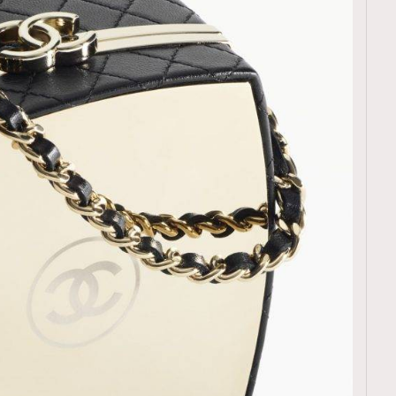
TRENDING
ressLikeAParisienne
Empower
FigaroAesthetic