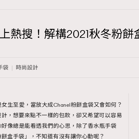
成網上熱搜！解構2021秋冬粉
TRENDING
3
AFrenchMind
手袋
時尚設計
1
DressLikeAParisienne
103
EmpowerF
191
來是女生至愛，當放大成Chanel粉餅盒袋又會如何？
FashionWeek
設計，想要來點不一樣的包款，卻又希望可以容易
308
FigaroAesthetic
nel好像總是能看透我們的心思，除了香水瓶手袋
粉餅盒手袋」，不知道有沒有讓你心動呢？