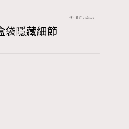
11.01k views
餅盒袋隱藏細節
416
FigaroAstrology
424
FigaroBeauty
7
FigaroBeautyRitual
547
FigaroCeleb
281
FigaroCinéma
17