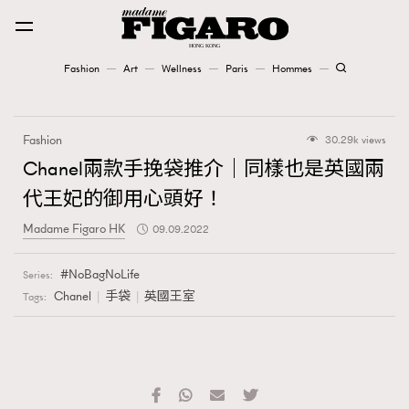
Fashion
Art
Wellness
Paris
Hommes
Fashion
Fashion
30.29k views
Art
Chanel兩款手挽袋推介｜同樣也是英國兩
代王妃的御用心頭好！
Wellness
Madame Figaro HK
09.09.2022
Karena Lam is On Our Cover
NoBagNoLife
Series:
Paris
Chanel
手袋
英國王室
Tags:
Hommes