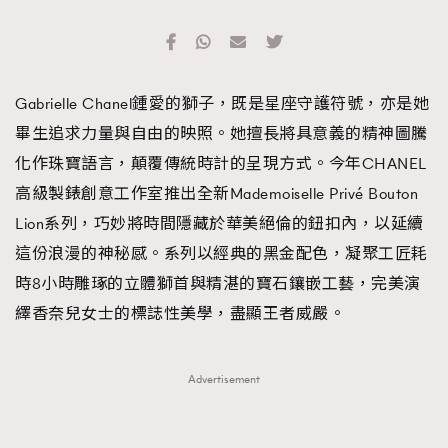
Gabrielle Chanel鍾愛的獅子，既是星座守護符號，亦是她
畢生追求力量與自由的映照。她擅長將具意義的精神圖騰
化作珠寶語言，顛覆傳統時計的呈現方式。今年CHANEL
高級製錶創意工作室推出全新Mademoiselle Privé Bouton
Lion系列，巧妙將時間隱藏於華美絕倫的鈕扣內，以延續
這份浪漫的神秘感。系列以經典的黑金配色，凝聚工匠耗
時8小時雕琢的立體獅首與精湛的寶石鑲嵌工藝，完美演
繹香奈兒女士的標誌性美學，盡顯王者威嚴。
Advertisement