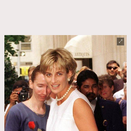
時裝心理學
2
當巨蟹座遇上處女座 Tyson Yoshi x 林家謙
煲劇日常
334
玩物壯志
1
本人已詳閱並同意遵守本文列明條款及細則。 請瀏覽
(
nmg.com.hk/privacy
) 閱讀本公司的私隱政策聲明。
本人願意接收新傳媒集團的最新消息及其他宣傳資訊，本人同意
新傳媒集團使用本人的個人資料於任何推廣用途。