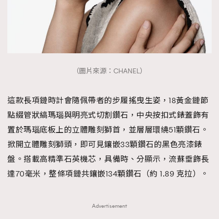
（圖片來源：CHANEL）
這款長項鏈時計會隨佩帶者的步履搖曳生姿，18黃金鏈節
點綴管狀縞瑪瑙與明亮式切割鑽石，中央按扣式錶蓋飾有
置於瑪瑙底板上的立體雕刻獅首，並層層環繞51顆鑽石。
掀開立體雕刻獅頭，即可見鑲嵌33顆鑽石的黑色亮漆錶
盤。搭載高精準石英機芯，具備時、分顯示，流蘇垂飾長
達70毫米，整條項鏈共鑲嵌134顆鑽石（約 1.89 克拉）。
Advertisement