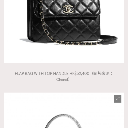
FLAP BAG WITH TOP HANDLE HK$52,400（圖片來源：
Chanel）
TRENDING