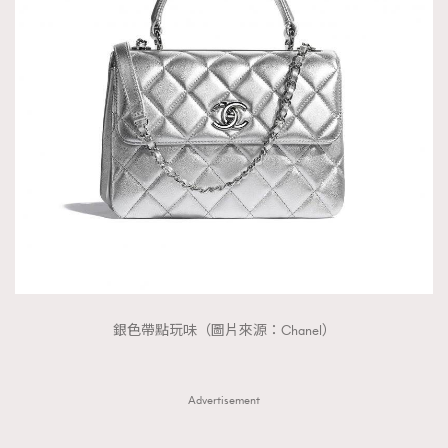
AFrenchMind
DressLikeAParisienne
EmpowerF
FashionWeek
FigaroAesthetic
銀色帶點玩味（圖片來源：Chanel）
Advertisement