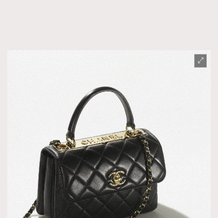
FigaroFrancais
41
FigaroGadget
1
FigaroHealth
647
FigaroHub
128
FigaroIcon
68
法國五月French May專訪四位香港文藝代表
FigaroInsight
156
FigaroIssue
271
FigaroJewellery
87
FigaroLifestyle
230
FigaroLove
89
FigaroMasterclass
20
FigaroMusic
90
FigaroStyle
89
#FigaroIssue 容祖兒封面專訪｜追逐歌手夢
FigaroSubculture
14