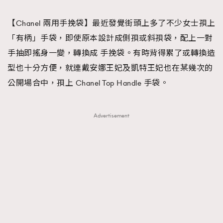
TRENDING
【Chanel 兩用手挽袋】最近發覺街頭上多了不少女士孭上
#FigaroExhibition 群星力撐MF X Leung Mo《See
AFrenchMind
3
「有柄」手袋，即使原本設計成側孭或斜孭袋，配上一對
You In My Dream》展覽
DressLikeAParisienne
1
手抽即搖身一變，轉換成 手挽袋。有時背得累了或轉換造
EmpowerF
103
型也十分方便，就連戴安娜王妃及凱特王妃也在某幾次的
FashionWeek
191
公開場合中，孭上 Chanel Top Handle 手袋。
FigaroAesthetic
308
FigaroAstrology
417
Advertisement
FigaroBeauty
424
FigaroBeautyRitual
7
FigaroCeleb
547
#FigaroExhibition Wyman 揭曉 Figaro Exhibition
FigaroCinéma
281
第二站！
FigaroDigitalCover
17
FigaroExhibition
12
FigaroExpert
1