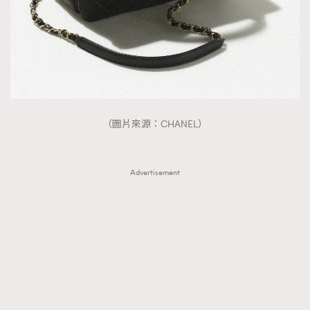
FigaroTalk
48
FigaroWatch
83
Grooming&Fitness
38
HommesFashion
2
HommeStyle
132
NoBagNoLife
349
（圖片來源：CHANEL）
People
53
#FigaroIssue 專訪陳漢娜Hanna與Takuro｜模特
TheFrenchWay
145
情侶談愛情
Advertisement
VAxChowSangSang
4
WatchesWonder&Beyond
21
WatchesWonder&Beyond
1
向ChanelN°5致敬
1
大時代小事情
42
時尚熱話
537
時尚配飾
297