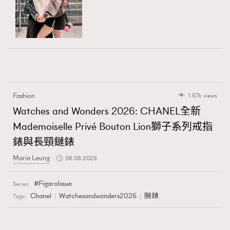
Fashion
1.57k views
Watches and Wonders 2026: CHANEL全新
Mademoiselle Privé Bouton Lion獅子系列戒指
錶與長頸鏈錶
Maria Leung
06.08.2026
FigaroIssue
Series:
Chanel
Watchesandwonders2026
腕錶
Tags: