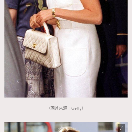
About us
Collaboration Opportunity
Disclaimer
Privacy
New Media Group
|
Madame Figaro editions:
France
|
Greece
|
Japan
|
Portugal
|
Spain
（圖片來源：Getty）