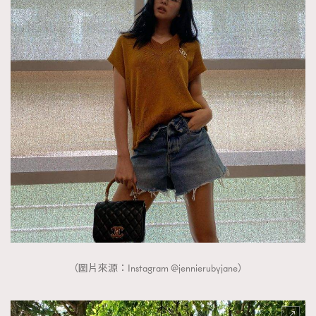
（圖片來源：Instagram @jennierubyjane）