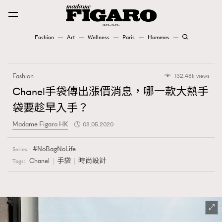
Fashion
Art
Wellness
Paris
Hommes
Fashion
Fashion
132.48k views
Art
Chanel手袋傳出漲價消息，哪一款大熱手
袋要趁早入手？
Wellness
Madame Figaro HK
08.05.2020
Karena Lam is On Our Cover
NoBagNoLife
Series:
Paris
Chanel
手袋
時尚設計
Tags:
Hommes