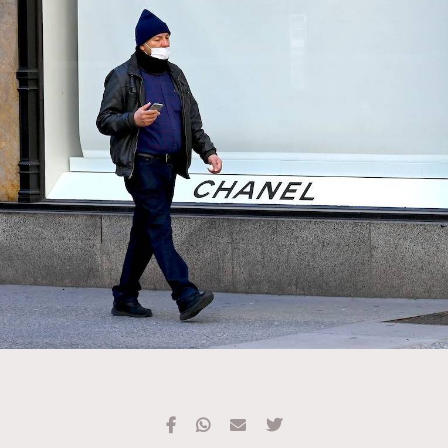
TRENDING
#FigaroExhibition 群星力撐MF X Leung Mo《See
AFrenchMind
3
You In My Dream》展覽
DressLikeAParisienne
1
EmpowerF
103
FashionWeek
191
FigaroAesthetic
308
FigaroAstrology
416
FigaroBeauty
424
FigaroBeautyRitual
7
FigaroCeleb
547
#FigaroExhibition Wyman 揭曉 Figaro Exhibition
FigaroCinéma
281
第二站！
FigaroDigitalCover
17
FigaroExhibition
12
FigaroExpert
1