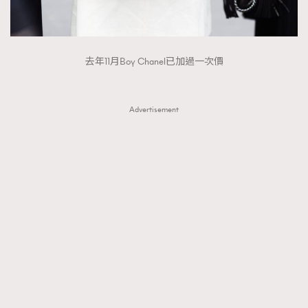
About us
Collaboration Opportunity
Disclaimer
Privacy
New Media Group
|
Madame Figaro editions:
France
|
Greece
|
Japan
|
Portugal
|
Spain
去年11月Boy Chanel已加過一次價
Advertisement