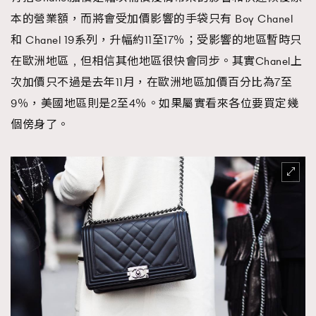
時裝心理學
2
本的營業額，而將會受加價影響的手袋只有 Boy Chanel
當巨蟹座遇上處女座 Tyson Yoshi x 林家謙
煲劇日常
334
和 Chanel 19系列，升幅約11至17％；受影響的地區暫時只
玩物壯志
1
在歐洲地區﹐但相信其他地區很快會同步。其實Chanel上
次加價只不過是去年11月，在歐洲地區加價百分比為7至
9％，美國地區則是2至4％。如果屬實看來各位要買定幾
個傍身了。
本人已詳閱並同意遵守本文列明條款及細則。 請瀏覽
(
nmg.com.hk/privacy
) 閱讀本公司的私隱政策聲明。
本人願意接收新傳媒集團的最新消息及其他宣傳資訊，本人同意
TRENDING
新傳媒集團使用本人的個人資料於任何推廣用途。
AFrenchMind
DressLikeAParisienne
EmpowerF
FashionWeek
FigaroAesthetic