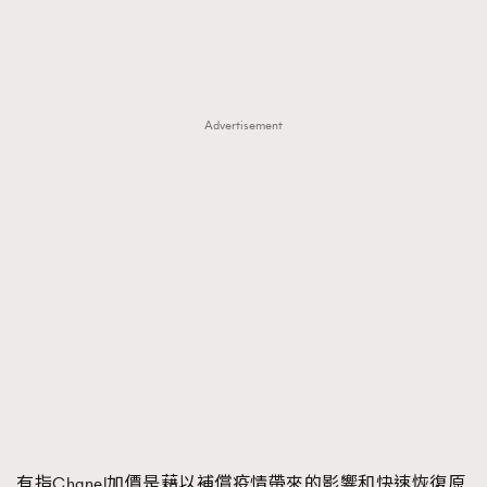
FigaroTalk
48
FigaroWatch
83
Grooming&Fitness
38
HommesFashion
2
Advertisement
HommeStyle
132
NoBagNoLife
349
People
53
#FigaroIssue 專訪陳漢娜Hanna與Takuro｜模特
TheFrenchWay
145
情侶談愛情
VAxChowSangSang
4
WatchesWonder&Beyond
21
WatchesWonder&Beyond
1
向ChanelN°5致敬
1
大時代小事情
42
時尚熱話
537
時尚配飾
297
有指Chanel加價是藉以補償疫情帶來的影響和快速恢復原