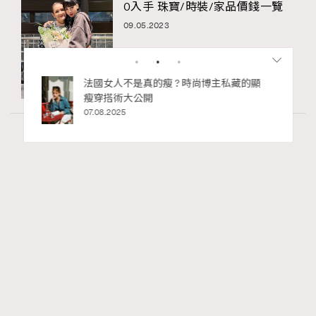
0入手 珠寶/時裝/家品價錢一覽
09.05.2023
bb安
法國女人不是真的瘦 ? 時尚博主私藏的顯
ife
瘦穿搭術大公開
術展香港
07.08.2025
Fashion
130 views
Watches and Wonders 2026: CHANEL全新
RECOMMENDED
Mademoiselle Privé Bouton Lion獅子系列戒指
錶與長頸鏈錶
Maria Leung
22 hours ago
FigaroIssue
Series:
Chanel
Watchesandwonders2026
腕錶