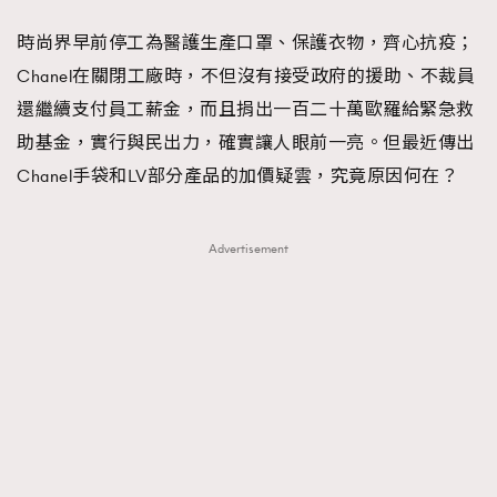
FigaroFrancais
41
時尚界早前停工為醫護生產口罩、保護衣物，齊心抗疫；
FigaroGadget
1
Chanel在關閉工廠時，不但沒有接受政府的援助、不裁員
FigaroHealth
647
還繼續支付員工薪金，而且捐出一百二十萬歐羅給緊急救
FigaroHub
128
助基金，實行與民出力，確實讓人眼前一亮。但最近傳出
FigaroIcon
68
Chanel手袋和LV部分產品的加價疑雲，究竟原因何在？
法國五月French May專訪四位香港文藝代表
FigaroInsight
156
FigaroIssue
271
Advertisement
FigaroJewellery
87
FigaroLifestyle
230
FigaroLove
89
FigaroMasterclass
20
FigaroMusic
90
FigaroStyle
89
#FigaroIssue 容祖兒封面專訪｜追逐歌手夢
FigaroSubculture
14