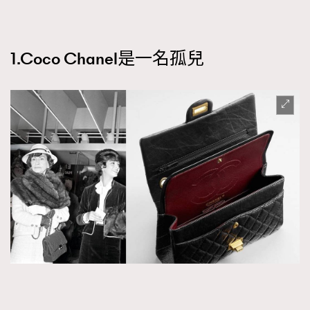
時裝心理學
2
當巨蟹座遇上處女座 Tyson Yoshi x 林家謙
煲劇日常
334
1.Coco Chanel是一名孤兒
玩物壯志
1
本人已詳閱並同意遵守本文列明條款及細則。 請瀏覽
(
nmg.com.hk/privacy
) 閱讀本公司的私隱政策聲明。
本人願意接收新傳媒集團的最新消息及其他宣傳資訊，本人同意
新傳媒集團使用本人的個人資料於任何推廣用途。