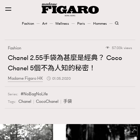
Fashion
Art
Wellness
Paris
Hommes
Fashion
Fashion
57.03k views
Art
Chanel 2.55手袋為甚麼是經典？ Coco
Chanel 5個不為人知的秘密！
Wellness
Madame Figaro HK
01.05.2020
Karena Lam is On Our Cover
NoBagNoLife
Series:
Paris
Chanel
CocoChanel
手袋
Tags:
Hommes