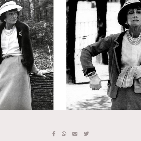
TRENDING
#FigaroExhibition 群星力撐MF X Leung Mo《See
AFrenchMind
3
You In My Dream》展覽
DressLikeAParisienne
1
EmpowerF
103
FashionWeek
191
FigaroAesthetic
308
FigaroAstrology
417
FigaroBeauty
424
FigaroBeautyRitual
7
FigaroCeleb
547
#FigaroExhibition Wyman 揭曉 Figaro Exhibition
FigaroCinéma
281
第二站！
FigaroDigitalCover
17
FigaroExhibition
12
FigaroExpert
1