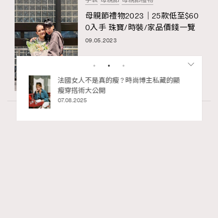
母親節禮物2023｜25款低至$60
0入手 珠寶/時裝/家品價錢一覽
09.05.2023
bb安
法國女人不是真的瘦 ? 時尚博主私藏的顯
ife
瘦穿搭術大公開
術展香港
07.08.2025
Fashion
1.57k views
Watches and Wonders 2026: CHANEL全新
RECOMMENDED
Mademoiselle Privé Bouton Lion獅子系列戒指
錶與長頸鏈錶
Maria Leung
06.08.2026