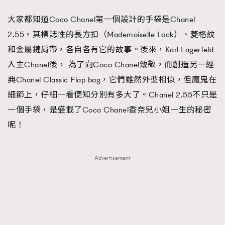
FigaroFrancais
41
大家都知道Coco Chanel第一個設計的手袋是Chanel
FigaroGadget
1
2.55，其標誌性的長方扣（Mademoiselle Lock）、菱格紋
FigaroHealth
647
和金屬鏈肩帶，各自各有它的故事。後來，Karl Lagerfeld
FigaroHub
128
入主Chanel後， 為了向Coco Chanel致敬，而創造另一經
FigaroIcon
68
典Chanel Classic Flap bag，它們雖然外型相似，但魔鬼在
法國五月French May專訪四位香港文藝代表
FigaroInsight
156
細節上，仔細一看便知分別有多大了。Chanel 2.55不只是
FigaroIssue
271
一個手袋，是盛載了Coco Chanel香奈兒小姐一生的秘密
FigaroJewellery
87
呢！
FigaroLifestyle
230
FigaroLove
89
Advertisement
FigaroMasterclass
20
FigaroMusic
90
FigaroStyle
89
#FigaroIssue 容祖兒封面專訪｜追逐歌手夢
FigaroSubculture
14