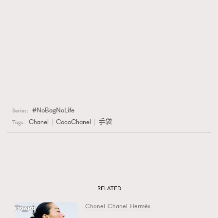
NoBagNoLife
Series:
Chanel
CocoChanel
手袋
Tags:
RELATED
Chanel
Chanel
Hermès