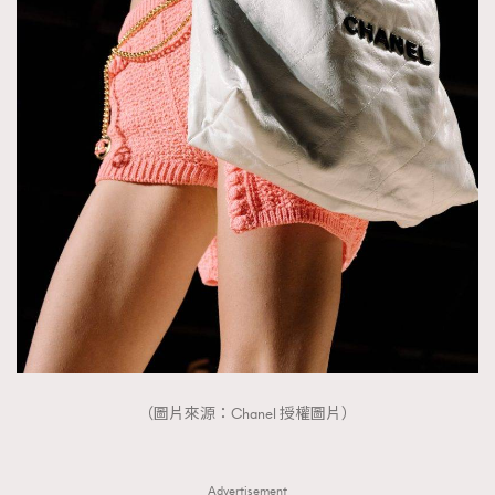
About us
Collaboration Opportunity
Disclaimer
Privacy
New Media Group
|
Madame Figaro editions:
France
|
Greece
|
Japan
|
Portugal
|
Spain
（圖片來源：Chanel 授權圖片）
Advertisement