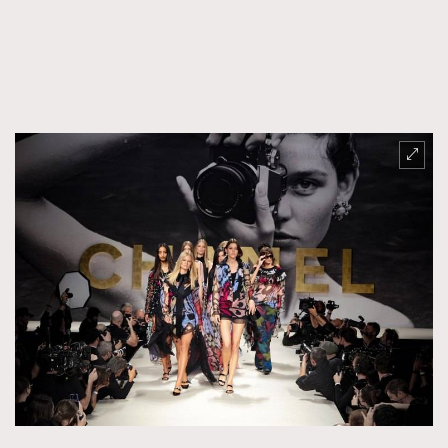
FigaroFrancais
41
FigaroGadget
1
FigaroHealth
647
FigaroHub
128
FigaroIcon
68
法國五月French May專訪四位香港文藝代表
FigaroInsight
156
FigaroIssue
271
FigaroJewellery
87
FigaroLifestyle
230
FigaroLove
89
FigaroMasterclass
20
FigaroMusic
90
FigaroStyle
89
#FigaroIssue 容祖兒封面專訪｜追逐歌手夢
FigaroSubculture
14