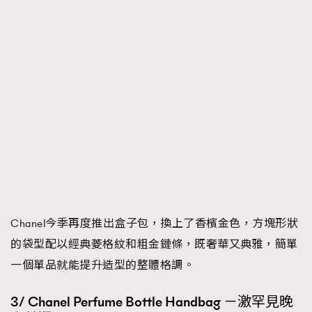
Chanel今季再度推出盒子包，換上了香檳金色，方塊形狀
的袋型配以經典菱格紋和粗金鏈條，既奢華又典雅，簡單
一個單品就能提升造型的整體格調。
3/ Chanel Perfume Bottle Handbag －激罕見晚