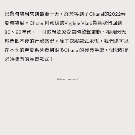
TRENDING
巴黎時裝周來到最後一天，終於等到了Chanel的2022春
#FigaroExhibition 群星力撐MF X Leung Mo《See
AFrenchMind
3
夏時裝展。Chanel創意總監Virginie Viard帶著我們回到
You In My Dream》展覽
DressLikeAParisienne
1
80、90年代，一同追想並感受當時歡聲雷動、相機閃光
EmpowerF
103
燈閃個不停的行騷盛況。除了衣服款式永恆，我們還可以
FashionWeek
191
在本季的春夏系列看到很多Chanel的經典手袋，個個都是
FigaroAesthetic
308
必須擁有的長青款式！
FigaroAstrology
416
FigaroBeauty
424
Advertisement
FigaroBeautyRitual
7
FigaroCeleb
547
#FigaroExhibition Wyman 揭曉 Figaro Exhibition
FigaroCinéma
281
第二站！
FigaroDigitalCover
17
FigaroExhibition
12
FigaroExpert
1