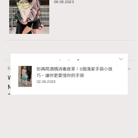
09.05.2023
Fashion
130 views
私藏的顯
別再用酒精消毒皮革！6個清潔手袋小技
巧，讓你更愛惜你的手袋
Watches and Wonders 2026: CHANEL全新
02.06.2025
Mademoiselle Privé Bouton Lion獅子系列戒指
錶與長頸鏈錶
Maria Leung
06.08.2026
RECOMMENDED
FigaroIssue
Series:
Chanel
Watchesandwonders2026
腕錶
Tags: