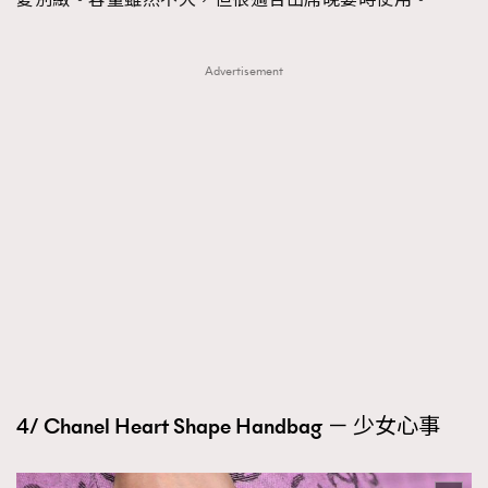
Advertisement
4/ Chanel Heart Shape Handbag － 少女心事