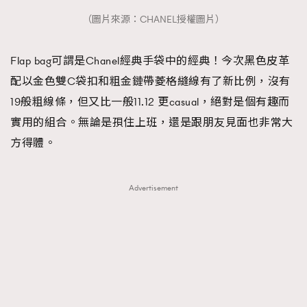
（圖片來源：CHANEL授權圖片）
Flap bag可謂是Chanel經典手袋中的經典！今次黑色皮革
配以金色雙C袋扣和粗金鏈帶菱格縫線有了新比例，沒有
19般粗線條，但又比一般11.12 更casual，絕對是個有趣而
實用的組合。無論是孭住上班，還是跟朋友見面也非常大
方得體。
Advertisement