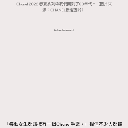
FigaroTalk
48
Chanel 2022 春夏系列帶我們回到了80年代。（圖片來
FigaroWatch
源：CHANEL授權圖片）
83
Grooming&Fitness
38
HommesFashion
2
Advertisement
HommeStyle
132
NoBagNoLife
349
People
53
#FigaroIssue 專訪陳漢娜Hanna與Takuro｜模特
TheFrenchWay
145
情侶談愛情
VAxChowSangSang
4
WatchesWonder&Beyond
21
WatchesWonder&Beyond
1
向ChanelN°5致敬
1
大時代小事情
42
時尚熱話
537
「每個女生都該擁有一個Chanel手袋。」相信不少人都聽
時尚配飾
297