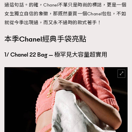
過這句話。的確，Chanel不單只是時尚的標誌，更是一個
時裝心理學
2
當巨蟹座遇上處女座 Tyson Yoshi x 林家謙
女生獨立自信的象徵，那既然要買一個Chanel包包，不如
煲劇日常
334
就從今季出現過，而又永不過時的款式著手！
玩物壯志
1
本季Chanel經典手袋亮點
1/ Chanel 22 Bag — 極罕見大容量超實用
本人已詳閱並同意遵守本文列明條款及細則。 請瀏覽
(
nmg.com.hk/privacy
) 閱讀本公司的私隱政策聲明。
本人願意接收新傳媒集團的最新消息及其他宣傳資訊，本人同意
新傳媒集團使用本人的個人資料於任何推廣用途。