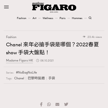
Fashion
Art
Wellness
Paris
Hommes
Fashion
Fashion
23.4k views
Art
Chanel 來年必搶手袋是哪個？2022春夏
show 手袋大盤點！
Wellness
Madame Figaro HK
06.10.2021
Karena Lam is On Our Cover
NoBagNoLife
Series:
Paris
Chanel
巴黎時裝週
手袋
Tags:
Hommes