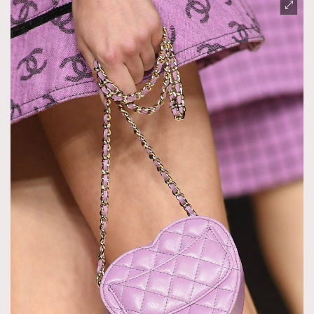
TRENDING
AFrenchMind
DressLikeAParisienne
EmpowerF
FashionWeek
FigaroAesthetic