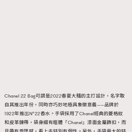
Chanel 22 Bag可謂是2022春夏大騷的主打設計，名字取
自其推出年份，同時亦巧妙地極具象徵意義——品牌於
1922年推出N°22香水。手袋採用了Chanel經典的菱格紋
和皮革鍊帶，袋身綴有粗體「Chanel」漆面金屬飾扣，而
且帶有垂墜感，看上去特別有個性。另外，手袋最大的特