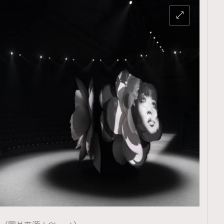
TRENDING
ressLikeAParisienne
Empower
FigaroAesthetic