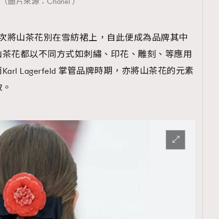
（圖片來源：Chanel ）
在1923年首次將山茶花別在雪紡裙上，自此便成為品牌其中
山茶花都以不同方式如刺繡、印花、雕刻、等應用
覽(
nmg.com.hk/privacy
) 閱讀本
l Lagerfeld 掌管品牌時期，亦將山茶花的元素
資訊，本人同意新傳媒集團使用
致。