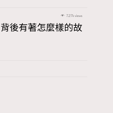
7.27k views
花，背後有著怎麼樣的故
416
FigaroAstrology
424
FigaroBeauty
7
FigaroBeautyRitual
547
FigaroCeleb
281
FigaroCinéma
17