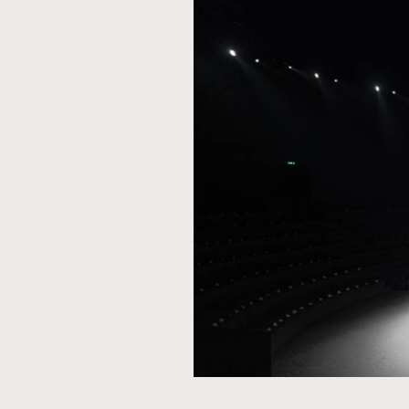
AFrenchMind
D