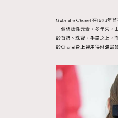
Gabrielle Chanel 
一個標誌性元素。多年來，
本人已詳閱並同意遵守本文列明條款及細則。 請瀏
公司的私隱政策聲明。
於首飾、珠寶、手錶之上，而Kar
本人願意接收新傳媒集團的最新消息及其他宣傳
於Chanel身上運用得淋漓盡
本人的個人資料於任何推廣用途。