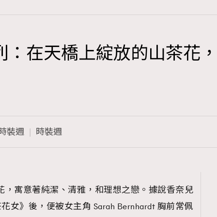
3秋冬系列：在天橋上綻放的山茶
TRENDING
3
AFrenchMind
1
DressLikeAParisienne
時裝週
時裝週
103
EmpowerF
191
FashionWeek
308
FigaroAesthetic
 】 山茶花，寓意著純潔、清雅，和理想之戀。據說香奈兒
》後，便被女主角 Sarah Bernhardt 胸前常佩