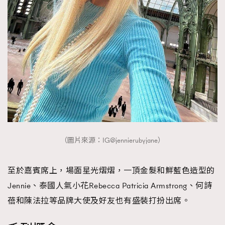
（圖片來源：IG@jennierubyjane）
至於嘉賓席上，場面星光熠熠，一頂金髮和鮮藍色造型的
Jennie、泰國人氣小花Rebecca Patricia Armstrong、何詩
蓓和陳法拉等品牌大使及好友也有盛裝打扮出席。