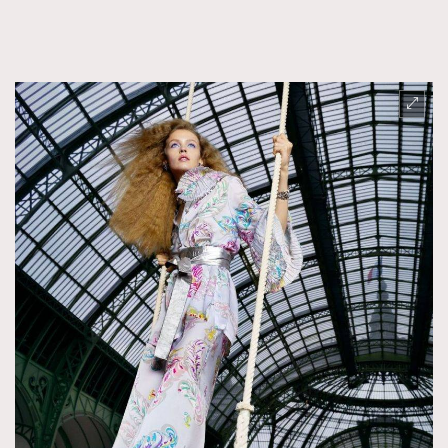
FigaroFrancais
41
FigaroGadget
1
FigaroHealth
647
FigaroHub
128
FigaroIcon
68
法國五月French May專訪四位香港文藝代表
FigaroInsight
156
FigaroIssue
270
FigaroJewellery
86
FigaroLifestyle
230
FigaroLove
89
FigaroMasterclass
20
FigaroMusic
90
FigaroStyle
89
#FigaroIssue 容祖兒封面專訪｜追逐歌手夢
FigaroSubculture
14