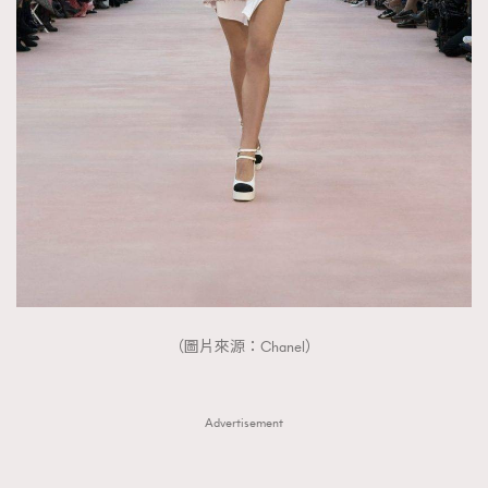
（圖片來源：Chanel）
Advertisement