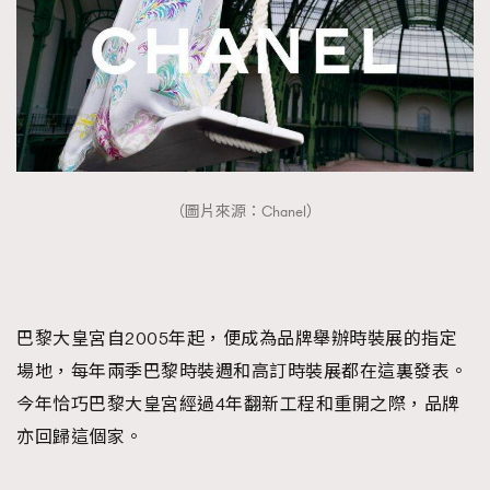
FigaroTalk
48
FigaroWatch
83
Grooming&Fitness
38
HommesFashion
2
HommeStyle
132
NoBagNoLife
349
People
53
（圖片來源：Chanel）
#FigaroIssue 專訪陳漢娜Hanna與Takuro｜模特
TheFrenchWay
145
情侶談愛情
VAxChowSangSang
4
WatchesWonder&Beyond
21
巴黎大皇宮自2005年起，便成為品牌舉辦時裝展的指定
WatchesWonder&Beyond
1
場地，每年兩季巴黎時裝週和高訂時裝展都在這裏發表。
向ChanelN°5致敬
1
今年恰巧巴黎大皇宮經過4年翻新工程和重開之際，品牌
大時代小事情
42
亦回歸這個家。
時尚熱話
537
時尚配飾
297