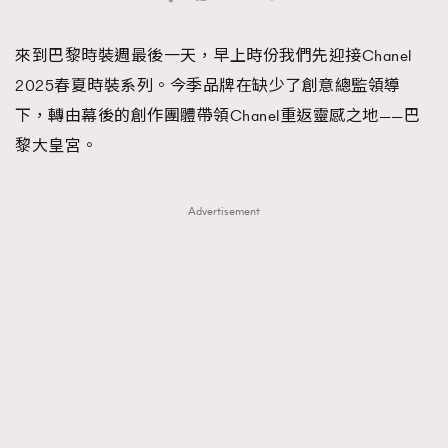
TRENDING
來到巴黎時裝週最後一天，早上時份我們先迎接Chanel
#FigaroExhibition 群星力撐MF X Leung Mo《See
AFrenchMind
3
2025春夏時裝系列。今季品牌在缺少了創意總監領導
You In My Dream》展覽
DressLikeAParisienne
1
下，轉由幕後的創作團體帶領Chanel重返靈感之地——巴
EmpowerF
103
黎大皇宮。
FashionWeek
191
FigaroAesthetic
308
Advertisement
FigaroAstrology
415
FigaroBeauty
424
FigaroBeautyRitual
7
FigaroCeleb
547
#FigaroExhibition Wyman 揭曉 Figaro Exhibition
FigaroCinéma
281
第二站！
FigaroDigitalCover
17
FigaroExhibition
12
FigaroExpert
1