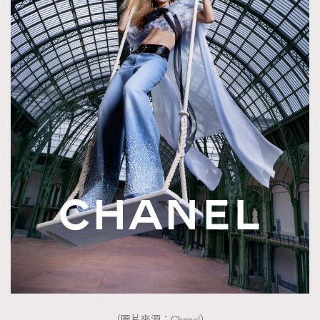
About us
Collaboration Opportunity
Disclaimer
Privacy
New Media Group
|
Madame Figaro editions:
France
|
Greece
|
Japan
|
Portugal
|
Spain
（圖片來源：Chanel）