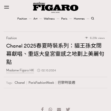
Fashion
Art
Wellness
Paris
Hommes
Fashion
Fashion
6.29k views
Art
Chanel 2025春夏時裝系列：貓王孫女閉
幕獻唱、重返大皇宮靈感之地劃上美麗句
Wellness
點
Karena Lam is On Our Cover
Madame Figaro HK
02.10.2024
Paris
Chanel
ParisFashionWeek
巴黎時裝週
Tags:
Hommes