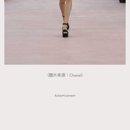
（圖片來源：Chanel）
Advertisement
TRENDING