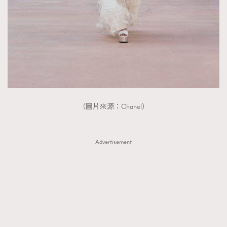
（圖片來源：Chanel）
Advertisement