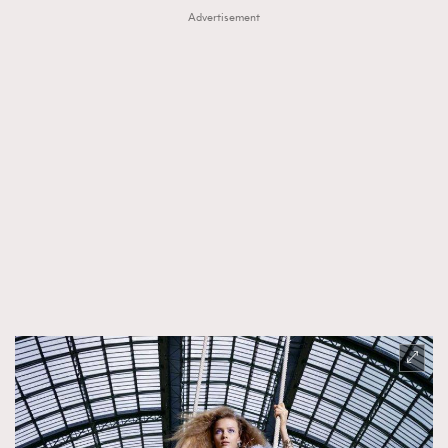
Advertisement
時裝心理學
2
當巨蟹座遇上處女座 Tyson Yoshi x 林家謙
煲劇日常
334
玩物壯志
1
本人已詳閱並同意遵守本文列明條款及細則。 請瀏覽
(
nmg.com.hk/privacy
) 閱讀本公司的私隱政策聲明。
本人願意接收新傳媒集團的最新消息及其他宣傳資訊，本人同意
新傳媒集團使用本人的個人資料於任何推廣用途。