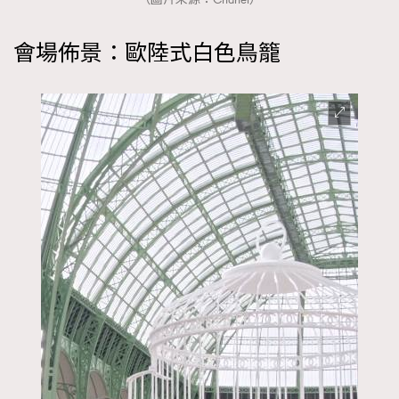
會場佈景：歐陸式白色鳥籠