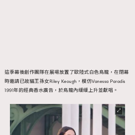
這季幕後創作團隊在展場放置了歐陸式白色鳥籠，在閉幕
時邀請已故貓王孫女Riley Keough，模仿Vanessa Paradis
1991年的經典香水廣告，於鳥籠內緩緩上升並獻唱。