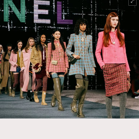
TRENDING
#FigaroExhibition 群星力撐MF X Leung Mo《See
AFrenchMind
3
You In My Dream》展覽
DressLikeAParisienne
1
EmpowerF
103
FashionWeek
191
FigaroAesthetic
308
FigaroAstrology
416
FigaroBeauty
424
FigaroBeautyRitual
7
FigaroCeleb
547
#FigaroExhibition Wyman 揭曉 Figaro Exhibition
FigaroCinéma
281
第二站！
FigaroDigitalCover
17
FigaroExhibition
12
FigaroExpert
1