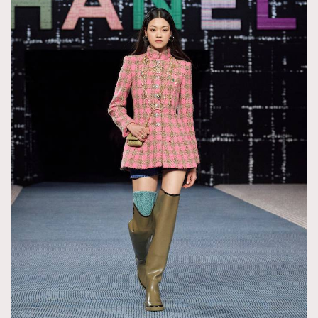
AFrenchMind
DressLikeAParisienne
EmpowerF
FashionWeek
FigaroAesthetic