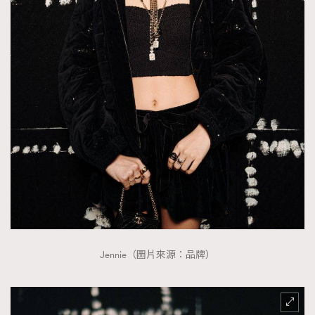
About us
Collaboration Opportunity
Disclaimer
Privacy
New Media Group
|
Madame Figaro editions:
France
|
Greece
|
Japan
|
Portugal
|
Spain
Jennie（圖片來源：品牌）