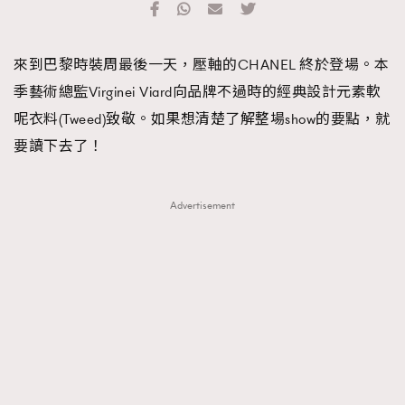
FigaroFrancais
41
FigaroGadget
1
來到巴黎時裝周最後一天，壓軸的CHANEL 終於登場。本
FigaroHealth
647
季藝術總監Virginei Viard向品牌不過時的經典設計元素軟
FigaroHub
128
呢衣料(Tweed)致敬。如果想清楚了解整場show的要點，就
FigaroIcon
68
法國五月French May專訪四位香港文藝代表
要讀下去了！
FigaroInsight
156
FigaroIssue
271
Advertisement
FigaroJewellery
87
FigaroLifestyle
230
FigaroLove
89
FigaroMasterclass
20
FigaroMusic
90
FigaroStyle
89
#FigaroIssue 容祖兒封面專訪｜追逐歌手夢
FigaroSubculture
14