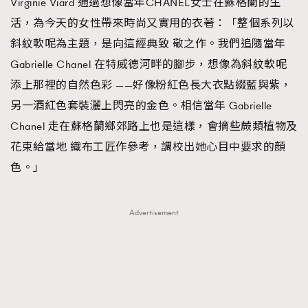
Virginie Viard 通過想像當年CHANEL女士在蘇格蘭的生
活，為今天的女性帶來時尚又實用的衣著：「整個系列以
斜紋軟呢為主題，是向這經典致 敬之作。我們追隨當年
Gabrielle Chanel 在特威德河畔的腳步，想像為斜紋軟呢
添上那裡的自然色彩 ——好像粉紅色長大衣點綴藍與紫，
另一酒紅色套裝灑上閃亮的金色。相信當年 Gabrielle
Chanel 走在蘇格蘭鄉郊路上也是這樣，會摘些蕨類植物及
花束給當地 織布工匠作參考，調校出她心目中要求的顏
色。」
Advertisement