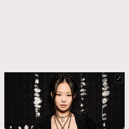
時裝心理學
2
當巨蟹座遇上處女座 Tyson Yoshi x 林家謙
煲劇日常
334
玩物壯志
1
本人已詳閱並同意遵守本文列明條款及細則。 請瀏覽
(
nmg.com.hk/privacy
) 閱讀本公司的私隱政策聲明。
本人願意接收新傳媒集團的最新消息及其他宣傳資訊，本人同意
新傳媒集團使用本人的個人資料於任何推廣用途。