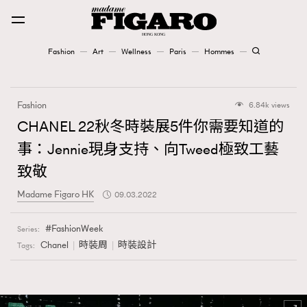
Fashion
Art
Wellness
Paris
Hommes
Fashion
Fashion
6.84k views
Art
CHANEL 22秋冬時裝展5件你需要知道的
事：Jennie現身支持、向Tweed極致工藝
Wellness
致敬
Karena Lam is On Our Cover
Madame Figaro HK
09.03.2022
Paris
FashionWeek
Series:
Chanel
時裝周
時裝設計
Tags:
Hommes