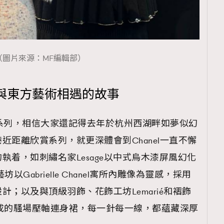
（圖片來源：MF編輯部）
與東方藝術相遇的故事
5工藝坊系列，相信大家還記得去年於杭州西湖畔如夢似幻
近距離欣賞系列，就更深體會到Chanel一直不懈
執着，如刺繡名家Lesage以中式烏木漆屏風幻化
以Gabrielle Chanel寓所內雕像為靈感，採用
；以及與頂級羽飾、花飾工坊Lemarié和褶飾
造而成的騷場壓軸連身裙，每一針每一線，都蘊藏深厚