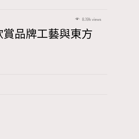
8.19k views
距離欣賞品牌工藝與東方
416
FigaroAstrology
424
FigaroBeauty
7
FigaroBeautyRitual
547
FigaroCeleb
281
FigaroCinéma
17