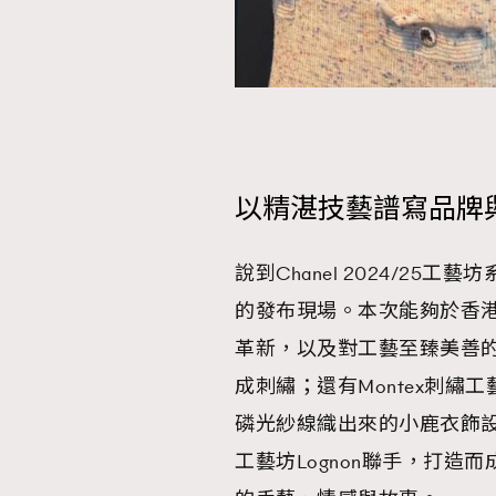
以精湛技藝譜寫品牌
說到Chanel 2024/2
的發布現場。本次能夠於香港
革新，以及對工藝至臻美善的
成刺繡；還有Montex刺繡工藝坊
磷光紗線織出來的小鹿衣飾設計
工藝坊Lognon聯手，打