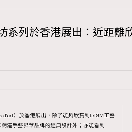
/25工藝坊系列於香港展出：近
TRENDING
3
AFrenchMind
1
DressLikeAParisienne
103
EmpowerF
191
FashionWeek
308
FigaroAesthetic
ers d’art）於香港展出，除了能夠欣賞到le19M工藝
年精湛手藝昇華品牌的經典設計外；亦能看到