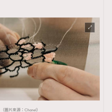
TRENDING
ressLikeAParisienne
Empower
FigaroAesthetic
（圖片來源：Chanel）