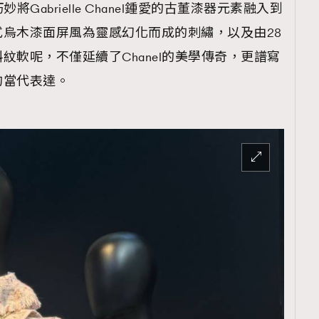
將Gabrielle Chanel鍾愛的古董漆器元素融入到
烏木漆面屏風為靈感幻化而成的刺繡，以及由28
紋軟呢，不僅延續了Chanel的美學傳奇，更譜寫
的當代表達。