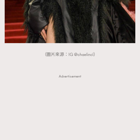
（圖片來源：IG @chaelincl）
Advertisement