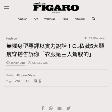
Fashion
Art
Wellness
Paris
Hommes
Fashion
Fashion
22.85k views
Art
無懼身型惡評以實力說話！CL私藏5大顯
瘦穿搭告訴你「衣服是由人駕馭的」
Wellness
Chesney Lau
06.03.2025
Karena Lam is On Our Cover
FigaroStyle
Series:
Paris
2NE1
CL
穿搭
Tags:
Hommes