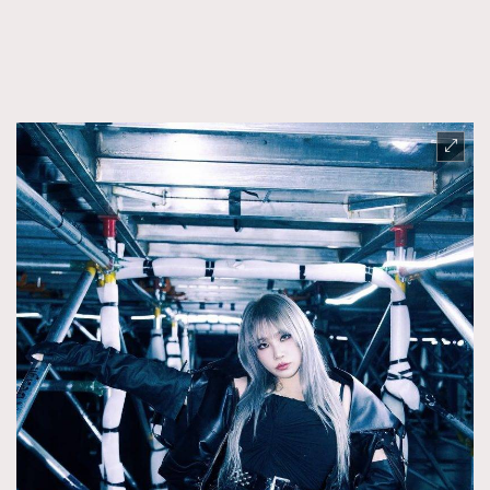
FigaroTalk
48
FigaroWatch
83
Grooming&Fitness
38
HommesFashion
2
HommeStyle
132
NoBagNoLife
349
People
53
#FigaroIssue 專訪陳漢娜Hanna與Takuro｜模特
TheFrenchWay
145
情侶談愛情
VAxChowSangSang
4
WatchesWonder&Beyond
21
WatchesWonder&Beyond
1
向ChanelN°5致敬
1
大時代小事情
42
時尚熱話
537
時尚配飾
297