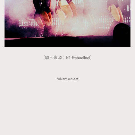
About us
Collaboration Opportunity
Disclaimer
Privacy
New Media Group
|
Madame Figaro editions:
France
|
Greece
|
Japan
|
Portugal
|
Spain
（圖片來源：IG @chaelincl）
Advertisement