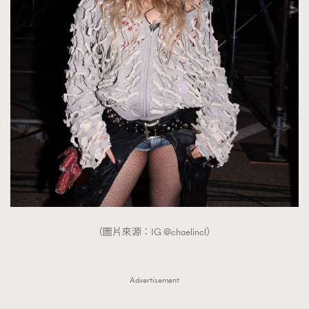
（圖片來源：IG @chaelincl）
Advertisement