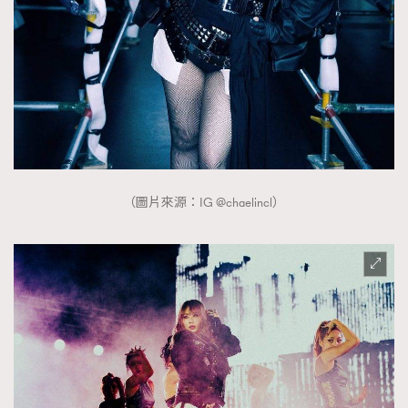
時裝心理學
2
當巨蟹座遇上處女座 Tyson Yoshi x 林家謙
煲劇日常
334
玩物壯志
1
（圖片來源：IG @chaelincl）
本人已詳閱並同意遵守本文列明條款及細則。 請瀏覽
(
nmg.com.hk/privacy
) 閱讀本公司的私隱政策聲明。
本人願意接收新傳媒集團的最新消息及其他宣傳資訊，本人同意
新傳媒集團使用本人的個人資料於任何推廣用途。