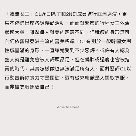
TRENDING
「韓流女王」CL近日除了和2NE1成員進行亞洲巡演，更
#FigaroExhibition 群星力撐MF X Leung Mo《See
AFrenchMind
3
馬不停蹄出席各類時尚活動，而面對緊密的行程女王依舊
You In My Dream》展覽
DressLikeAParisienne
1
狀態大勇，雖然每人對美的定義不同，但纖瘦的身形無可
EmpowerF
103
奈何依舊是亞洲主流的審美標準，CL有別於一般韓國女團
FashionWeek
191
性感豐滿的身形，一直讓她受到不少惡評。或許有人認為
FigaroAesthetic
308
藝人就是難免會被人評頭品足，但在偏胖或過瘦也會被指
FigaroAstrology
416
責的時代，其實怎樣做也無法滿足所有人。面對惡評CL以
FigaroBeauty
424
行動告訴你實力才是關鍵，還有從來應該是人駕馭衣服，
FigaroBeautyRitual
7
而非被衣服駕馭自己！
FigaroCeleb
547
#FigaroExhibition Wyman 揭曉 Figaro Exhibition
FigaroCinéma
281
Advertisement
第二站！
FigaroDigitalCover
17
FigaroExhibition
12
FigaroExpert
1