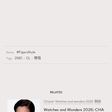
FigaroStyle
Series:
2NE1
CL
穿搭
Tags:
RELATED
Chanel
Watches and wonders 2026
腕錶
Watches and Wonders 2026: CHA