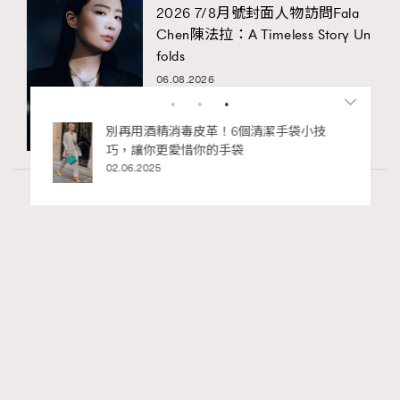
2026 7/8月號封面人物訪問Fala
Chen陳法拉：A Timeless Story Un
folds
06.08.2026
私藏的顯
別再用酒精消毒皮革！6個清潔手袋小技
巧，讓你更愛惜你的手袋
02.06.2025
Fashion
1.57k views
Watches and Wonders 2026: CHANEL全新
RECOMMENDED
Mademoiselle Privé Bouton Lion獅子系列戒指
錶與長頸鏈錶
Maria Leung
06.08.2026