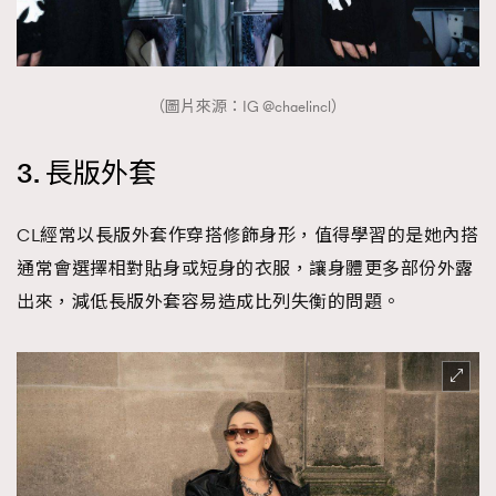
（圖片來源：IG @chaelincl）
3. 長版外套
CL經常以長版外套作穿搭修飾身形，值得學習的是她內搭
通常會選擇相對貼身或短身的衣服，讓身體更多部份外露
出來，減低長版外套容易造成比列失衡的問題。
TRENDING
AFrenchMind
DressLikeAParisienne
EmpowerF
FashionWeek
FigaroAesthetic