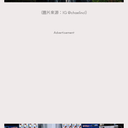
（圖片來源：IG @chaelincl）
Advertisement