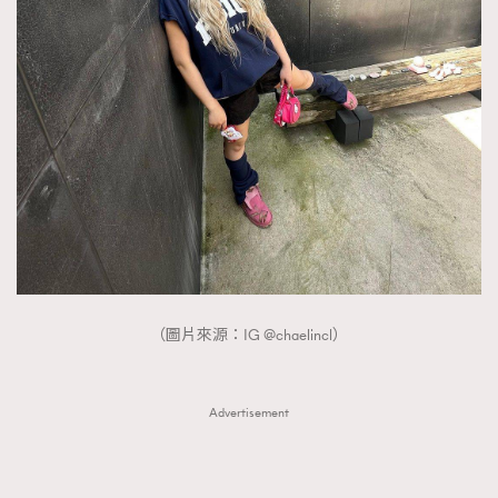
（圖片來源：IG @chaelincl）
Advertisement