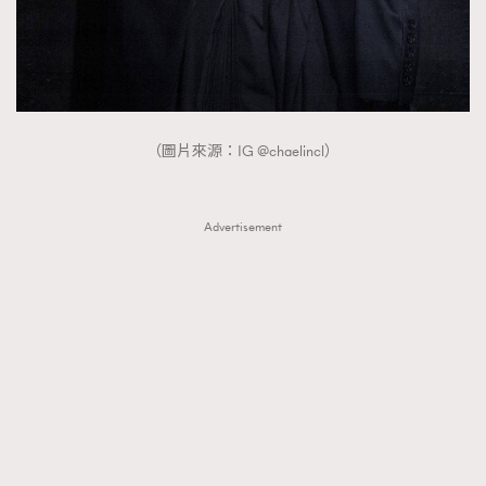
（圖片來源：IG @chaelincl）
Advertisement