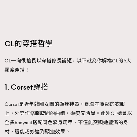
CL的穿搭哲學
CL一向很擅長以穿搭修長補短，以下就為你解構CL的5大
顯瘦穿搭！
1. Corset穿搭
Corset是近年韓國女團的顯瘦神器，她會在寬鬆的衣服
上，外穿作修飾腰間的曲線，顯瘦又時尚。此外CL還會以
全黑bodysuit搭配同色緊身馬甲，不僅能突顯她豐滿的身
材，還能巧妙達到顯瘦效果。