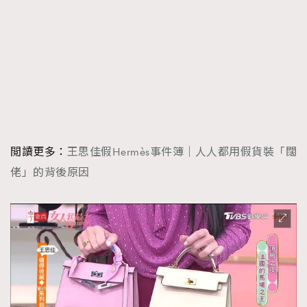
About us
Collaboration Opportunity
Disclaimer
Privacy
New Media Group
|
Madame Figaro editions:
France
|
Greece
|
Japan
|
Portugal
|
Spain
閲讀更多：
王思佳假Hermès事件簿｜人人都用假貨裝「闊
佬」的背後原因