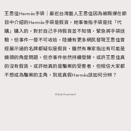
TRENDING
王思佳Hermès手袋｜最近台灣藝人王思佳因為被踢爆在節
#FigaroExhibition 群星力撐MF X Leung Mo《See
AFrenchMind
3
目中介紹的Hermès手袋是假貨，她事後指手袋是找「代
You In My Dream》展覽
DressLikeAParisienne
1
購」購入的，對於自己手持假貨並不知情，緊急將手袋送
EmpowerF
103
驗。但事件一發不可收拾，陸續有更多網民發現王思佳曾
FashionWeek
191
經展示過的名牌都疑似是假貨，雖然有專家指出有可能是
FigaroAesthetic
308
鏡頭的角度問題，但亦事件依然持續發酵。或許王思佳真
FigaroAstrology
415
的沒有假貨，或許她真的是騙案的受害者，但相信大家都
FigaroBeauty
424
不想成為騙案的主角，到底真假Hermès該如何分辨？
FigaroBeautyRitual
7
FigaroCeleb
547
Advertisement
#FigaroExhibition Wyman 揭曉 Figaro Exhibition
FigaroCinéma
281
第二站！
FigaroDigitalCover
17
FigaroExhibition
12
FigaroExpert
1