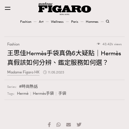
Fashion
Art
Wellness
Paris
Hommes
Fashion
Fashion
43.42k views
Art
王思佳Hermès手袋真偽6大疑點｜Hermès
真假該如何分辨、鑑定服務如何選？
Wellness
Madame Figaro HK
11.05.2023
Karena Lam is On Our Cover
時尚熱話
Series:
Paris
Hermè
Hermès手袋
手袋
Tags:
Hommes