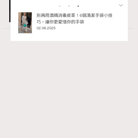
手袋小技
人生如迷宮，如何走好每一步？Chubb安
達人壽 x 泰國藝術家Wit《生命軌跡 Life
Chapters》登陸2026年巴塞爾藝術展香港
展會
27.03.2026
Fashion
130 views
Watches and Wonders 2026: CHANEL全新
RECOMMENDED
Mademoiselle Privé Bouton Lion獅子系列戒指
錶與長頸鏈錶
Maria Leung
16 hours ago
FigaroIssue
Series:
Chanel
Watchesandwonders2026
腕錶
Tags: