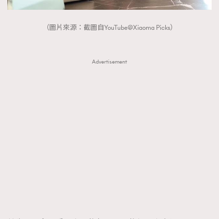
（圖片來源：截圖自YouTube@Xiaoma Picks）
TRENDING
AFrenchMind
DressLikeAParisienne
Advertisement
EmpowerF
FashionWeek
FigaroAesthetic