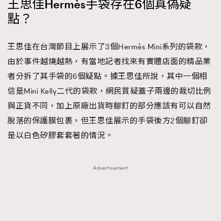
王思佳Hermès手袋存在6個真偽疑
時裝心理學
2
點？
當巨蟹座遇上處女座 Tyson Yoshi x 林家謙
煲劇日常
334
玩物壯志
1
王思佳在台灣節目上展示了3個Hermès Mini系列的袋款，
由於事件越燒越熱，有當地記者找來有實體店面的精品業
者分拆了其手袋的6個疑點。據王思佳所說，其中一個相
信是Mini Kelly二代的袋款，網民質疑蓋子兩邊的裁切比例
與正貨不同，加上原廠出貨時腳釘的部分應該有可以自然
脫落的保護膜包裹，但王思佳展示的手袋後方2個腳釘卻
是以白色矽膠套套著的情況。
本人已詳閱並同意遵守本文列明條款及細則。 請瀏覽
(
nmg.com.hk/privacy
) 閱讀本公司的私隱政策聲明。
本人願意接收新傳媒集團的最新消息及其他宣傳資訊，本人同意
新傳媒集團使用本人的個人資料於任何推廣用途。
Advertisement