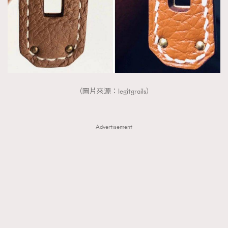
（圖片來源：legitgrails）
Advertisement