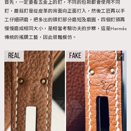
首先，一定要看五金上的釘，不同的包款都會使用不同
釘，蘑菇釘是從皮革的背面向正面打入，然後工匠再以手
工仔細研磨，把多出的頭釘部分磨短及磨圓，四個釘頭再
慢慢磨成相同大小，是相當考驗功夫的步驟，這是Hermès
傳統的搖鑽工藝，因此很難模仿。