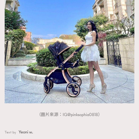
（圖片來源：IG@pinksophia0818）
Yeoni w.
Text by