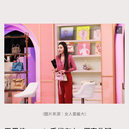
FigaroTalk
48
FigaroWatch
83
Grooming&Fitness
38
HommesFashion
2
HommeStyle
132
NoBagNoLife
349
People
53
#FigaroIssue 專訪陳漢娜Hanna與Takuro｜模特
TheFrenchWay
145
情侶談愛情
VAxChowSangSang
4
WatchesWonder&Beyond
21
WatchesWonder&Beyond
1
向ChanelN°5致敬
1
大時代小事情
42
（圖片來源：女人愛最大）
時尚熱話
537
時尚配飾
297