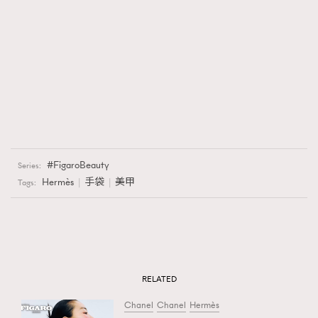
FigaroBeauty
Series:
Hermès
手袋
美甲
Tags:
RELATED
Chanel
Chanel
Hermès