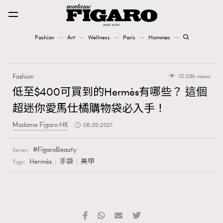
Fashion
Art
Wellness
Paris
Hommes
Fashion
Fashion
10.29k views
Art
低至$400可買到的Hermès有哪些？ 這個
超迷你愛馬仕橘購物袋必入手！
Wellness
Madame Figaro HK
08.09.2021
Karena Lam is On Our Cover
FigaroBeauty
Series:
Paris
Hermès
手袋
美甲
Tags:
Hommes