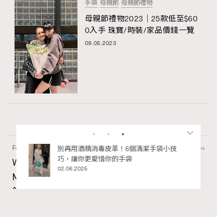
手袋
母親節
母親節禮物
母親節禮物2023｜25款低至$60
0入手 珠寶/時裝/家品價錢一覽
09.05.2023
Fashion
130 views
私藏的顯
別再用酒精消毒皮革！6個清潔手袋小技
巧，讓你更愛惜你的手袋
Watches and Wonders 2026: CHANEL全新
02.06.2025
Mademoiselle Privé Bouton Lion獅子系列戒指
錶與長頸鏈錶
Maria Leung
06.08.2026