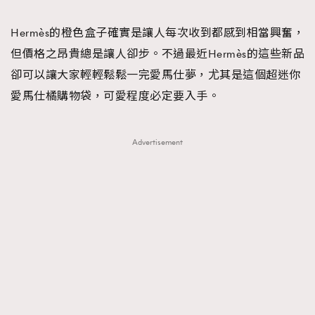
TRENDING
Hermès的橙色盒子確實是讓人每次收到都感到相當興奮，
#FigaroExhibition 群星力撐MF X Leung Mo《See
AFrenchMind
3
但價格之昂貴總是讓人卻步。不過最近Hermès的這些新品
You In My Dream》展覽
DressLikeAParisienne
1
卻可以讓大家輕輕鬆鬆一完愛馬仕夢，尤其是這個超迷你
EmpowerF
103
愛馬仕橘購物袋，可愛程度必定要入手。
FashionWeek
191
FigaroAesthetic
308
Advertisement
FigaroAstrology
416
FigaroBeauty
424
FigaroBeautyRitual
7
FigaroCeleb
547
#FigaroExhibition Wyman 揭曉 Figaro Exhibition
FigaroCinéma
281
第二站！
FigaroDigitalCover
17
FigaroExhibition
12
FigaroExpert
1