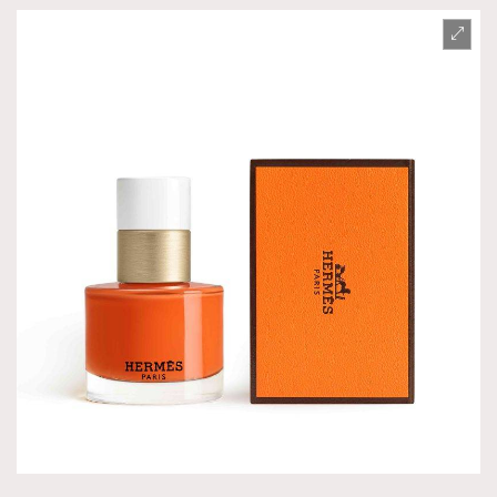
About us
Collaboration Opportunity
Disclaimer
Privacy
New Media Group
|
Madame Figaro editions:
France
|
Greece
|
Japan
|
Portugal
|
Spain