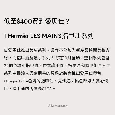
FigaroFrancais
41
FigaroGadget
1
低至$400買到愛馬仕？
FigaroHealth
647
FigaroHub
128
1 Hermès LES MAINS指甲油系列
FigaroIcon
68
法國五月French May專訪四位香港文藝代表
FigaroInsight
156
自愛馬仕推出美妝系列，品牌不停加入新產品擴闊美妝支
FigaroIssue
271
線，而指甲油及護手系列即將在10月登場。整個系列包含
FigaroJewellery
87
24個色調的指甲油、香氛護手霜、指緣油和修甲組合。而
FigaroLifestyle
230
系列中最讓人興奮期待的莫過於將會推出愛馬仕橙色
FigaroLove
89
Orange Boîte色調的指甲油，見到這抺橘色都讓人賞心悅
FigaroMasterclass
20
目，指甲油的售價是$405。
FigaroMusic
90
FigaroStyle
89
#FigaroIssue 容祖兒封面專訪｜追逐歌手夢
Advertisement
FigaroSubculture
14