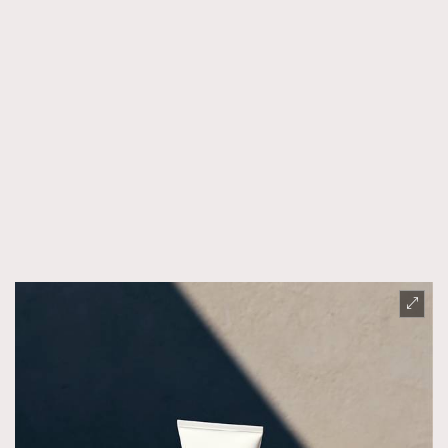
FigaroTalk
48
FigaroWatch
83
Grooming&Fitness
38
HommesFashion
2
HommeStyle
132
NoBagNoLife
349
People
53
#FigaroIssue 專訪陳漢娜Hanna與Takuro｜模特
TheFrenchWay
145
情侶談愛情
VAxChowSangSang
4
WatchesWonder&Beyond
21
WatchesWonder&Beyond
1
向ChanelN°5致敬
1
大時代小事情
42
時尚熱話
537
時尚配飾
297