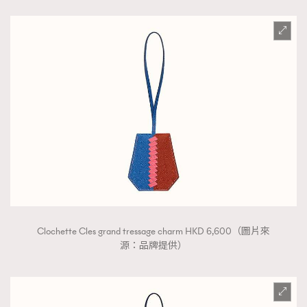
Clochette Cles grand tressage charm HKD 6,600（圖片來
源：品牌提供）