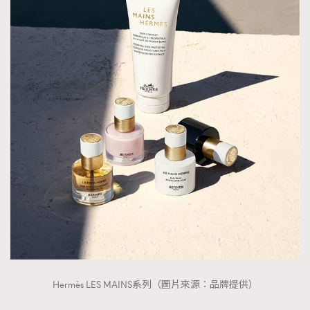
時裝心理學
2
當巨蟹座遇上處女座 Tyson Yoshi x 林家謙
煲劇日常
334
玩物壯志
1
本人已詳閱並同意遵守本文列明條款及細則。 請瀏覽
(
nmg.com.hk/privacy
) 閱讀本公司的私隱政策聲明。
本人願意接收新傳媒集團的最新消息及其他宣傳資訊，本人同意
新傳媒集團使用本人的個人資料於任何推廣用途。
Hermès LES MAINS系列（圖片來源：品牌提供）