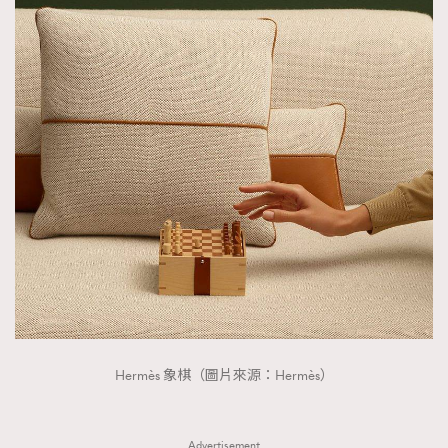
Hermès 象棋（圖片來源：Hermès）
Advertisement