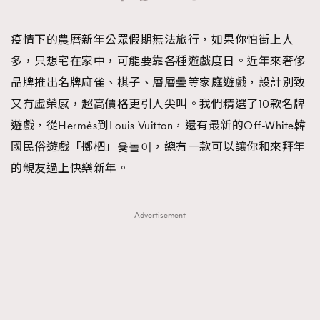
TRENDING
疫情下的農曆新年公眾假期無法旅行，如果你怕街上人
#FigaroExhibition 群星力撐MF X Leung Mo《See
AFrenchMind
3
多，只想宅在家中，可能要靠各種遊戲度日。近年來奢侈
You In My Dream》展覽
DressLikeAParisienne
1
品牌推出名牌麻雀、棋子、層層疊等家庭遊戲，設計別致
EmpowerF
103
又有虛榮感，超高價格更引人尖叫。我們精選了10款名牌
FashionWeek
191
遊戲，從Hermès到Louis Vuitton，還有最新的Off-White韓
FigaroAesthetic
308
國民俗遊戲「擲柶」윷놀이，總有一款可以讓你和來拜年
FigaroAstrology
416
的親友過上快樂新年。
FigaroBeauty
424
FigaroBeautyRitual
7
Advertisement
FigaroCeleb
547
#FigaroExhibition Wyman 揭曉 Figaro Exhibition
FigaroCinéma
281
第二站！
FigaroDigitalCover
17
FigaroExhibition
12
FigaroExpert
1