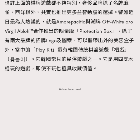
也許上面的棋牌遊戲都不夠特別，奢侈品牌除了名牌麻
雀、西洋棋外，共實也推出更多益智動腦的選擇。譬如近
日最為人熱議的，就是Amorepacific與潮牌 Off-White c/o
Virgil Abloh™合作推出的限量版「Protection Box」。除了
有兩大品牌的招牌Logo及圖案、可以攜帶出外的美容盒子
外，當中的「Play Kit」還有韓國傳統棋盤遊戲「柶戲」
（윷놀이）。它韓國常見的民俗遊戲之一。它是用四支木
棍玩的遊戲，即使不玩也極具收藏價值。
Advertisement