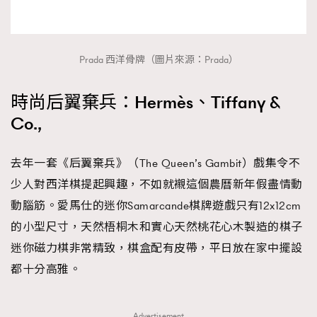
AFrenchMind
DressLikeAParisienne
EmpowerF
FashionWeek
FigaroAesthetic
Prada 西洋骨牌（圖片來源：Prada）
時尚后翼棄兵：Hermès、Tiffany &
Co.,
去年一套《后翼棄兵》（The Queen’s Gambit）戲集令不
少人對西洋棋提起興趣，不如就襯這個農曆新年假盡情動
動腦筋。愛馬仕的迷你Samarcande棋牌遊戲只有12x12cm
的小型尺寸，天然梧桐木和實心天然桃花心木製造的棋子
迷你磁力棋非常精致，棋盒配有皮帶，平日放在家中擺設
都十分高雅。
Advertisement