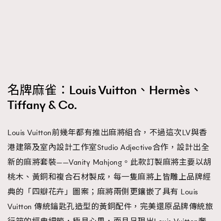
FigaroFrancais
41
FigaroGadget
1
FigaroHealth
647
FigaroHub
128
FigaroIcon
68
法國五月French May專訪四位香港文藝代表
FigaroInsight
156
名牌麻雀：Louis Vuitton、Hermès、
FigaroIssue
Tiffany & Co.
271
FigaroJewellery
87
FigaroLifestyle
Louis Vuitton前幾年都有推出麻將組合，不過這次LV與香
230
港建築及室內設計工作室Studio Adjective合作，設計出全
FigaroLove
89
新的麻將套裝——Vanity Mahjong。此款訂製麻將主要以胡
FigaroMasterclass
20
桃木、黃銅和複合石材製成，每一隻麻將上皆雕上品牌經
FigaroMusic
90
典的「四瓣花卉」圖案；麻將兩側更鑲嵌了具有 Louis
FigaroStyle
89
#FigaroIssue 容祖兒封面專訪｜追逐歌手夢
Vuitton 傳統鑰匙孔造型的黃銅配件，完美還原品牌傳統旅
FigaroSubculture
14