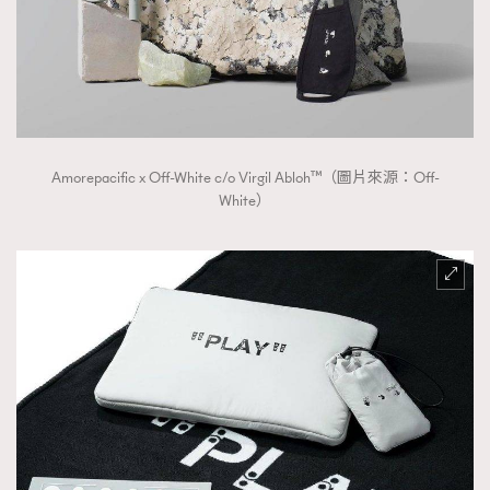
Amorepacific x Off-White c/o Virgil Abloh™（圖片來源：Off-
White）