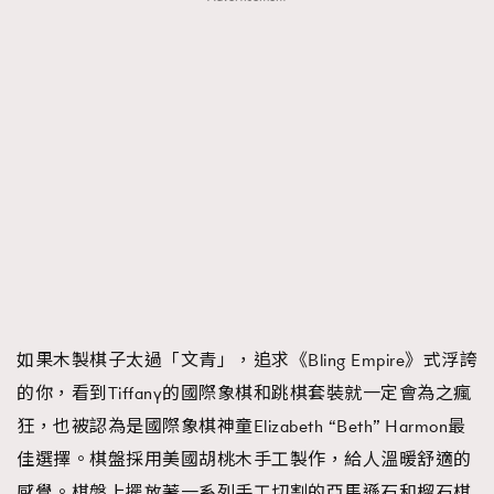
如果木製棋子太過「文青」，追求《Bling Empire》式浮誇
的你，看到Tiffany的國際象棋和跳棋套裝就一定會為之瘋
狂，也被認為是國際象棋神童Elizabeth “Beth” Harmon最
佳選擇。棋盤採用美國胡桃木手工製作，給人溫暖舒適的
感覺。棋盤上擺放著一系列手工切割的亞馬遜石和榴石棋