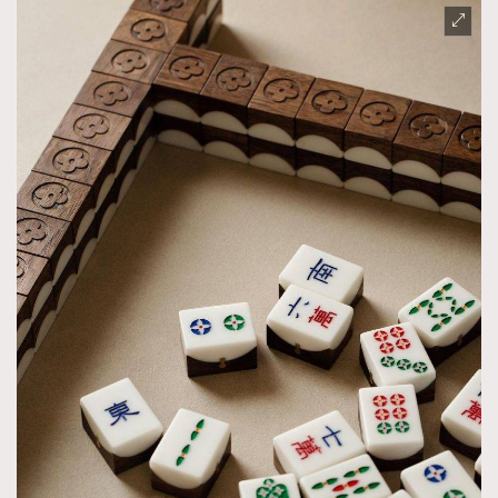
時裝心理學
2
當巨蟹座遇上處女座 Tyson Yoshi x 林家謙
煲劇日常
334
玩物壯志
1
本人已詳閱並同意遵守本文列明條款及細則。 請瀏覽
(
nmg.com.hk/privacy
) 閱讀本公司的私隱政策聲明。
本人願意接收新傳媒集團的最新消息及其他宣傳資訊，本人同意
新傳媒集團使用本人的個人資料於任何推廣用途。