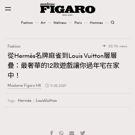
Fashion
Art
Wellness
Paris
Hommes
Fashion
Fashion
33.71k views
Art
從Hermès名牌麻雀到Louis Vuitton層層
疊：最奢華的12款遊戲讓你過年宅在家
Wellness
中！
Karena Lam is On Our Cover
Madame Figaro HK
11.02.2021
Paris
Hermès
LouisVuitton
Tags:
Hommes