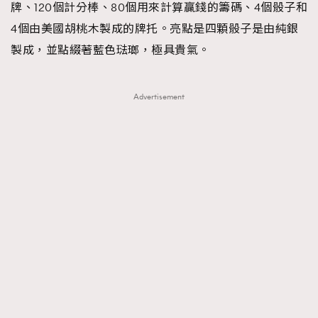
牌、120個計分棒、80個用來計算贏錢的籌碼、4個骰子和
4個由美國胡桃木製成的牌托。亮點是四顆骰子是由純銀
製成，並點綴著藍色琺瑯，極具貴氣。
Advertisement