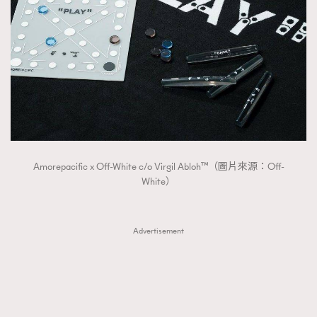
Amorepacific x Off-White c/o Virgil Abloh™（圖片來源：Off-
White）
Advertisement