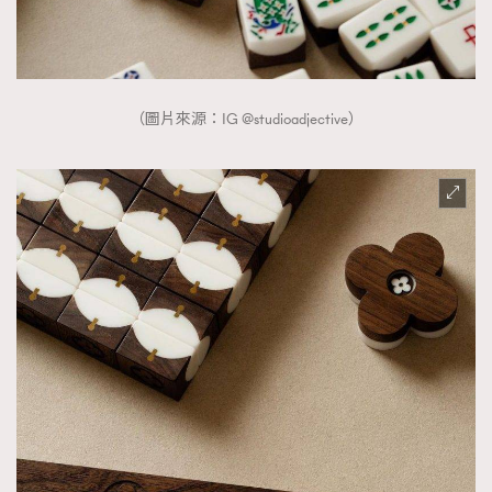
About us
Collaboration Opportunity
Disclaimer
Privacy
New Media Group
|
Madame Figaro editions:
France
|
Greece
|
Japan
|
Portugal
|
Spain
（圖片來源：IG @studioadjective）