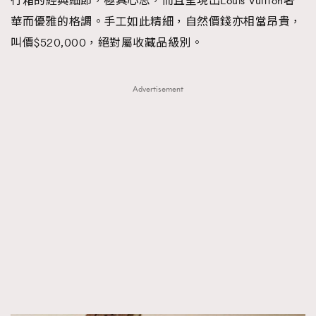
行箱的經典細節，極具心思，而且呈現出Louis Vuitton奢
FigaroTalk
48
華而優雅的格調。手工如此精細，自然價錢亦相當昂貴，
FigaroWatch
83
叫價$520,000，絕對屬收藏品級別。
Grooming&Fitness
38
HommesFashion
2
Advertisement
HommeStyle
132
NoBagNoLife
349
People
53
#FigaroIssue 專訪陳漢娜Hanna與Takuro｜模特
TheFrenchWay
145
情侶談愛情
VAxChowSangSang
4
WatchesWonder&Beyond
21
WatchesWonder&Beyond
1
向ChanelN°5致敬
1
大時代小事情
42
時尚熱話
537
時尚配飾
297