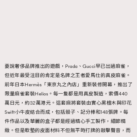
要說奢侈品牌推出的遊戲，Prada、Gucci早已出過麻雀，
但近年最受注目的肯定是名牌之王者愛馬仕的真皮麻雀。
前年日本Hermès「東京丸之內店」重新裝修開幕，推出了
限量麻雀套裝Helios。每一隻都是用真皮製造，索價440
萬日元，約32萬港元。這套麻將套裝由實心黑檀木與印花
Swift小牛皮結合而成，包括骰子、記分棒和148張牌。每
件作品以及華麗的盒子都是經過精心手工製作，細節精
緻。但是軟墊的皮面材料不但無平時打牌的敲擊聲音，而