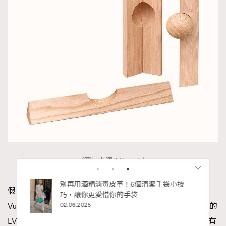
（圖片來源：Hermès）
私藏的顯
別再用酒精消毒皮革！6個清潔手袋小技
假若你完全不想玩太多規則的遊戲，不如就玩這套Louis
巧，讓你更愛惜你的手袋
Vuitton色彩鮮明的層層疊吧。名為「Monogram Tower」的
02.06.2025
LV層層疊設計非常精緻，每塊積木以樹脂玻璃製作，綴有