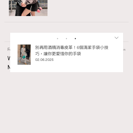
Fashion
130 views
Watches and Wonders 2026: CHANEL全新
Mademoiselle Privé Bouton Lion獅子系列戒指
錶與長頸鏈錶
Maria Leung
8 hours ago
RECOMMENDED
FigaroIssue
Series:
Chanel
Watchesandwonders2026
腕錶
Tags: