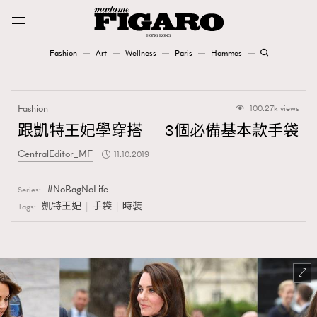
Fashion
Art
Wellness
Paris
Hommes
Fashion
Fashion
100.27k views
Art
跟凱特王妃學穿搭 ｜ 3個必備基本款手袋
CentralEditor_MF
11.10.2019
Wellness
Karena Lam is On Our Cover
NoBagNoLife
Series:
凱特王妃
手袋
時裝
Tags:
Paris
Hommes