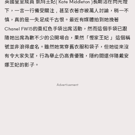
英國皇室成員 凱特王妃( Kate Middleton )長期活在閃光燈
FigaroFrancais
41
下，一言一行備受關注﹐甚至衣著亦被萬人討論，稍一不
FigaroGadget
1
慎，真的是一失足成千古恨。最近有媒體拍到她挽著
FigaroHealth
647
Chanel FW15的棗紅色手袋出席活動，然而這個手袋已跟
FigaroHub
128
隨她出席為數不少的公開場合，果然「慳家王妃 」這個稱
FigaroIcon
68
號並非浪得虛名。雖然她常穿舊衣服和袋子，但她從來沒
法國五月French May專訪四位香港文藝代表
FigaroInsight
156
有令大家失望，行為舉止仍高貴優雅，隱約間還伴隨戴安
FigaroIssue
271
娜王妃的影子。
FigaroJewellery
87
FigaroLifestyle
230
Advertisement
FigaroLove
89
FigaroMasterclass
20
FigaroMusic
90
FigaroStyle
89
#FigaroIssue 容祖兒封面專訪｜追逐歌手夢
FigaroSubculture
14