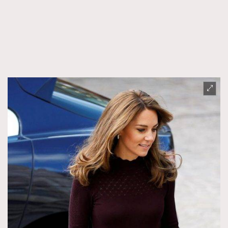
FigaroTalk
48
FigaroWatch
83
Grooming&Fitness
38
HommesFashion
2
HommeStyle
132
NoBagNoLife
349
People
53
#FigaroIssue 專訪陳漢娜Hanna與Takuro｜模特
TheFrenchWay
145
情侶談愛情
VAxChowSangSang
4
WatchesWonder&Beyond
21
WatchesWonder&Beyond
1
向ChanelN°5致敬
1
大時代小事情
42
時尚熱話
537
時尚配飾
297