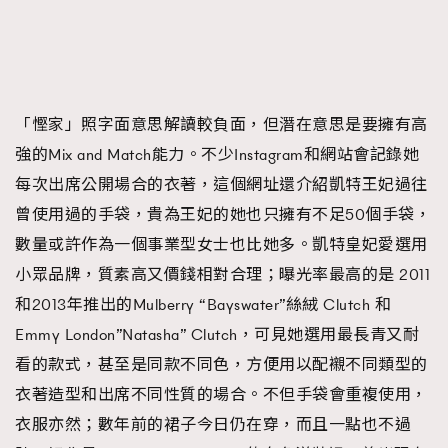
「慳家」照字面意思解讀較負面，但潛在意思是要擁有高
強的Mix and Match能力。不少Instagram和網站會記錄她
每次出席公開場合的衣著，這個網址還介紹凱特王妃過往
曾使用過的手袋，貴為王妃的她也只擁有不足50個手袋，
數量或許作為一個事業型女士也比她多。凱特皇妃愛選用
小眾品牌，質素高又價錢相對合理；曝光率最高的是 2011
和2013年推出的Mulberry “Bayswater”絲絨 Clutch 和
Emmy London”Natasha” Clutch，可見她選用最長青又耐
看的款式，甚至是同款不同色，方便用以配襯不同類型的
衣著造型和出席不同性質的場合。不但手袋會重複使用，
衣服亦然；數年前的裙子今日仍在穿，而且一點也不過