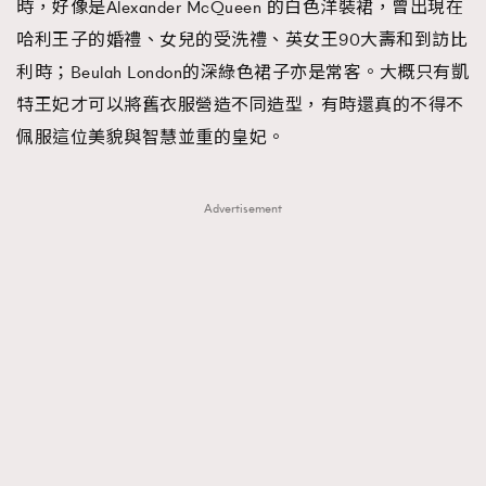
時，好像是Alexander McQueen 的白色洋裝裙，曾出現在
哈利王子的婚禮、女兒的受洗禮、英女王90大壽和到訪比
利時；Beulah London的深綠色裙子亦是常客。大概只有凱
特王妃才可以將舊衣服營造不同造型，有時還真的不得不
佩服這位美貌與智慧並重的皇妃。
Advertisement