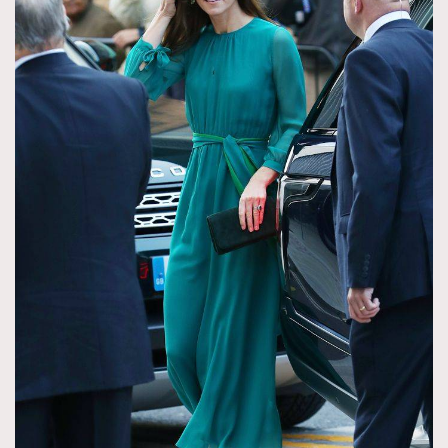
TRENDING
AFrenchMind
DressLikeAParisienne
EmpowerF
FashionWeek
FigaroAesthetic