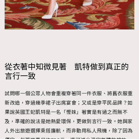
從衣著中知微見著 凱特做到真正的
言行一致
試問哪一個公眾人物會重複穿著同一件衣服、將舊衣服重
新改造，穿過幾季裙子出席宴會；又或是穿平民品牌？如
果說英國王妃凱特是一名「慳妹」著實是有過之而無不
及，準確的說法是她熱愛環保，更做到言行一致。她與家
人外出旅遊選擇乘搭廉航，而非動用私人飛機，除了因為