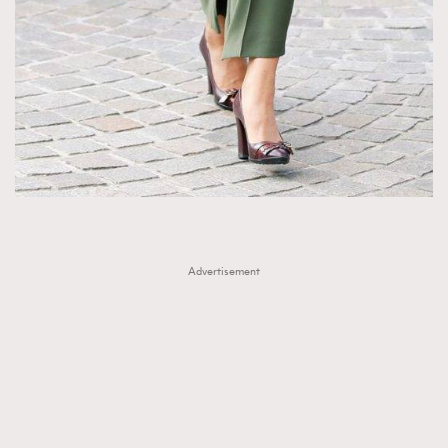
About us
Collaboration Opportunity
Disclaimer
Privacy
New Media Group
|
Madame Figaro editions:
France
|
Greece
|
Japan
|
Portugal
|
Spain
Advertisement