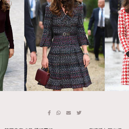
TRENDING
#FigaroExhibition 群星力撐MF X Leung Mo《See
AFrenchMind
3
You In My Dream》展覽
DressLikeAParisienne
1
EmpowerF
103
FashionWeek
191
FigaroAesthetic
308
FigaroAstrology
415
FigaroBeauty
424
FigaroBeautyRitual
7
FigaroCeleb
547
#FigaroExhibition Wyman 揭曉 Figaro Exhibition
FigaroCinéma
281
第二站！
FigaroDigitalCover
17
FigaroExhibition
12
FigaroExpert
1