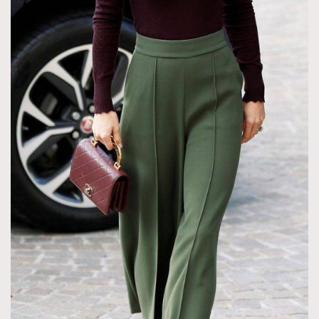
時裝心理學
2
當巨蟹座遇上處女座 Tyson Yoshi x 林家謙
煲劇日常
334
玩物壯志
1
本人已詳閱並同意遵守本文列明條款及細則。 請瀏覽
(
nmg.com.hk/privacy
) 閱讀本公司的私隱政策聲明。
本人願意接收新傳媒集團的最新消息及其他宣傳資訊，本人同意
新傳媒集團使用本人的個人資料於任何推廣用途。