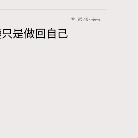
95.48k views
變只是做回自己
416
FigaroAstrology
424
FigaroBeauty
7
FigaroBeautyRitual
547
FigaroCeleb
281
FigaroCinéma
17