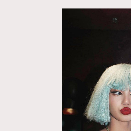
AFrenchMind
D