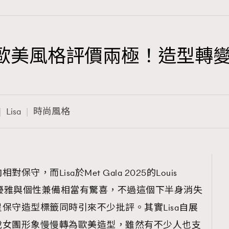
象、歐美風格評價兩極！造型轉
TRENDING
3
AFrenchMind
Lisa
時尚風格
1
DressLikeAParisienne
103
EmpowerF
191
保守，而Lisa於Met Gala 2025的Louis
FashionWeek
可是優雅與個性兼備相當有驚喜，不過這個下半身消失
308
FigaroAesthetic
保守造型標籤同時引來不少批評。其實Lisa自展
脫女團形象慢慢轉為歐美造型，雖然有不少人也支