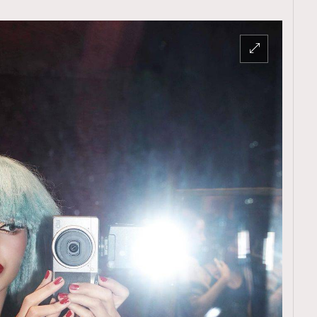
TRENDING
ressLikeAParisienne
Empower
FigaroAesthetic