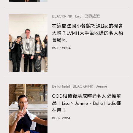
時裝心理學
2
當巨蟹座遇上處女座 Tyson Yoshi x 林家謙
煲劇日常
334
BLACKPINK
Lisa
巴黎旅遊
玩物壯志
1
在這間法國小餐館巧遇Lisa的機會
大增？LVMH大手筆收購的名人約
會勝地
05.07.2024
本人已詳閱並同意遵守本文列明條款及細則。 請瀏覽
BellaHadid
BLACKPINK
Jennie
(
nmg.com.hk/privacy
) 閱讀本公司的私隱政策聲明。
本人願意接收新傳媒集團的最新消息及其他宣傳資訊，本人同意
CCD相機復活成時尚名人必備單
新傳媒集團使用本人的個人資料於任何推廣用途。
品｜Lisa、Jennie、Bella Hadid都
在用！
01.02.2024