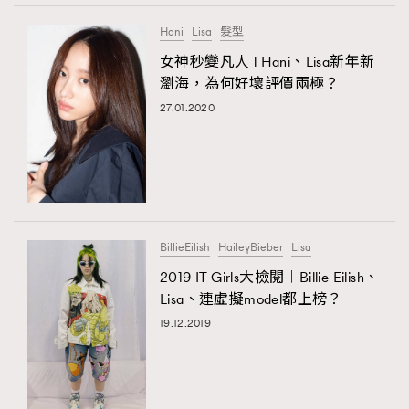
Hani
Lisa
髮型
女神秒變凡人 l Hani、Lisa新年新
瀏海，為何好壞評價兩極？
27.01.2020
BillieEilish
HaileyBieber
Lisa
2019 IT Girls大檢閱︱Billie Eilish、
Lisa、連虛擬model都上榜？
19.12.2019