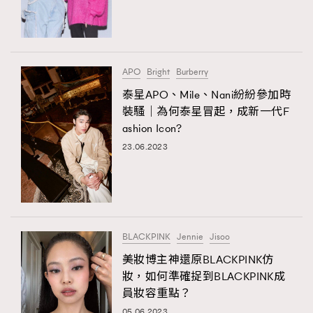
APO
Bright
Burberry
泰星APO、Mile、Nani紛紛參加時
裝騷｜為何泰星冒起，成新一代F
ashion Icon?
23.06.2023
BLACKPINK
Jennie
Jisoo
美妝博主神還原BLACKPINK仿
妝，如何準確捉到BLACKPINK成
員妝容重點？
05.06.2023