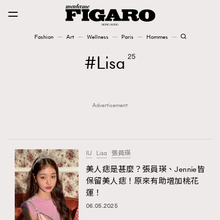
Fashion
Art
Wellness
Paris
Hommes
Fashion
Lisa
25
Art
Advertisement
Wellness
Karena Lam is On Our Cover
Paris
IU
Lisa
張員瑛
美人痣是甚麼？張員瑛、Jennie皆
保留美人痣！原來有助增加桃花
Hommes
運！
06.05.2025