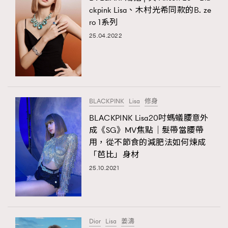
ckpink Lisa、木村光希同款的B. ze
ro 1系列
25.04.2022
BLACKPINK
Lisa
修身
BLACKPINK Lisa20吋螞蟻腰意外
成《SG》MV焦點｜髮帶當腰帶
用，從不節食的減肥法如何煉成
「芭比」身材
25.10.2021
Dior
Lisa
姜濤