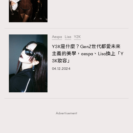
FigaroFrancais
41
FigaroGadget
1
FigaroHealth
647
FigaroHub
128
Aespa
Lisa
Y2K
FigaroIcon
68
Y3K是什麼？GenZ世代都愛未來
法國五月French May專訪四位香港文藝代表
FigaroInsight
156
主義的美學，aespa、Lisa換上「Y
3K妝容」
FigaroIssue
271
04.12.2024
FigaroJewellery
87
FigaroLifestyle
230
FigaroLove
89
FigaroMasterclass
20
FigaroMusic
90
Advertisement
FigaroStyle
89
#FigaroIssue 容祖兒封面專訪｜追逐歌手夢
FigaroSubculture
14