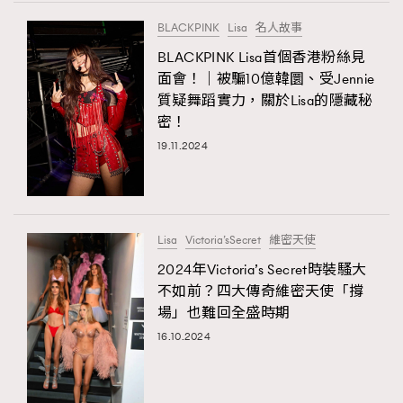
FigaroTalk
48
BLACKPINK
Lisa
名人故事
FigaroWatch
83
BLACKPINK Lisa首個香港粉絲見
Grooming&Fitness
38
面會！｜被騙10億韓圜、受Jennie
HommesFashion
2
質疑舞蹈實力，關於Lisa的隱藏秘
HommeStyle
132
密！
NoBagNoLife
349
19.11.2024
People
53
#FigaroIssue 專訪陳漢娜Hanna與Takuro｜模特
TheFrenchWay
145
情侶談愛情
VAxChowSangSang
4
Lisa
Victoria’sSecret
維密天使
WatchesWonder&Beyond
21
2024年Victoria’s Secret時裝騷大
WatchesWonder&Beyond
1
不如前？四大傳奇維密天使「撐
向ChanelN°5致敬
場」也難回全盛時期
1
16.10.2024
大時代小事情
42
時尚熱話
537
時尚配飾
297