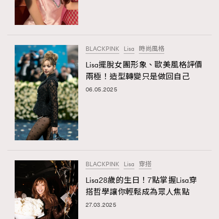
TRENDING
#FigaroExhibition 群星力撐MF X Leung Mo《See
AFrenchMind
3
You In My Dream》展覽
DressLikeAParisienne
1
BLACKPINK
Lisa
時尚風格
EmpowerF
103
Lisa擺脫女團形象、歐美風格評價
兩極！造型轉變只是做回自己
FashionWeek
191
06.05.2025
FigaroAesthetic
308
FigaroAstrology
416
FigaroBeauty
424
FigaroBeautyRitual
7
FigaroCeleb
547
#FigaroExhibition Wyman 揭曉 Figaro Exhibition
BLACKPINK
Lisa
穿搭
FigaroCinéma
281
第二站！
Lisa28歲的生日！7點掌握Lisa穿
FigaroDigitalCover
17
搭哲學讓你輕鬆成為眾人焦點
FigaroExhibition
12
27.03.2025
FigaroExpert
1