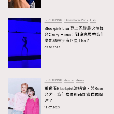
About us
Collaboration Opportunity
Disclaimer
Privacy
New Media Group
|
Madame Figaro editions:
France
|
Greece
BLACKPINK
CrazyHorseParis
Lisa
|
Japan
|
Portugal
|
Spain
Blackpink Lisa 登上巴黎最火辣舞
台Crazy Horse！到底瘋馬秀為什
麼能請來宇宙巨星 Lisa？
03.10.2023
BLACKPINK
Jennie
Jisoo
獲邀看Blackpink演唱會、與Rosé
合照，為何這位Blink能獲偶像關
注？
19.07.2023