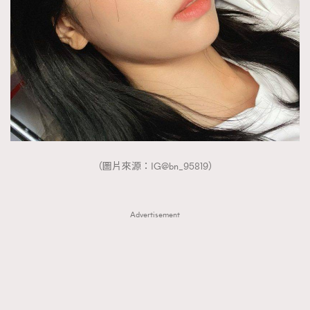
（圖片來源：IG@bn_95819）
Advertisement