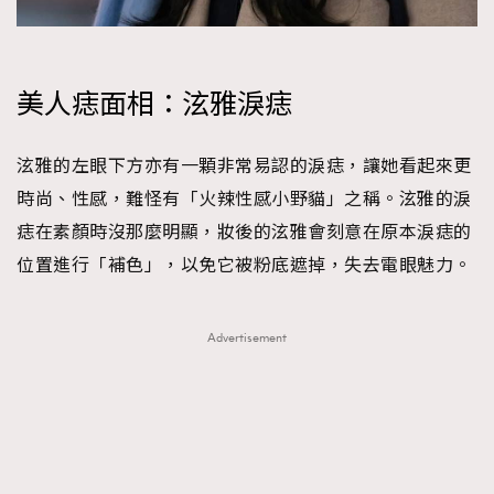
美人痣面相：泫雅淚痣
泫雅的左眼下方亦有一顆非常易認的淚痣，讓她看起來更
時尚、性感，難怪有「火辣性感小野貓」之稱。泫雅的淚
痣在素顏時沒那麼明顯，妝後的泫雅會刻意在原本淚痣的
位置進行「補色」，以免它被粉底遮掉，失去電眼魅力。
Advertisement