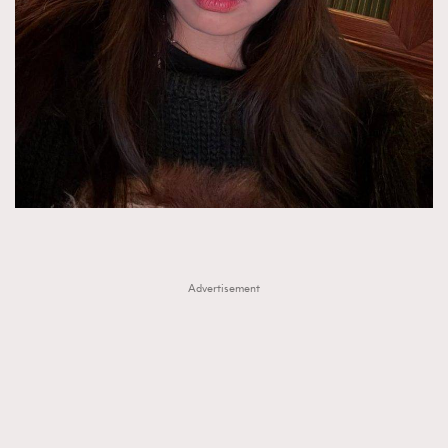
FigaroTalk
48
FigaroWatch
83
Grooming&Fitness
38
HommesFashion
2
HommeStyle
132
NoBagNoLife
349
People
53
#FigaroIssue 專訪陳漢娜Hanna與Takuro｜模特
TheFrenchWay
145
情侶談愛情
VAxChowSangSang
4
WatchesWonder&Beyond
21
Advertisement
WatchesWonder&Beyond
1
向ChanelN°5致敬
1
大時代小事情
42
時尚熱話
537
時尚配飾
297