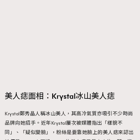
美人痣面相：Krystal冰山美人痣
Krystal鄭秀晶人稱冰山美人，其高冷氣質亦吸引不少時尚
品牌向她招手。近年Krystal屢次被媒體指出「樣貌不
同」、「疑似變臉」，粉絲是要靠她臉上的美人痣來認出