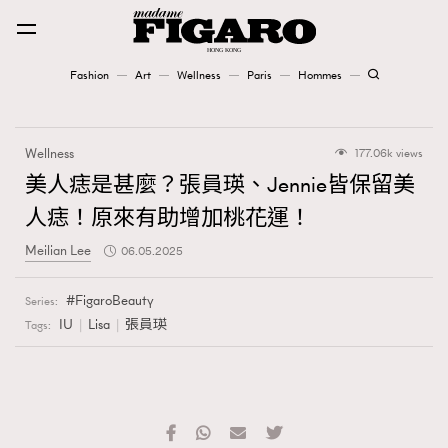
Fashion
Art
Wellness
Paris
Hommes
Fashion
Wellness
177.06k views
Art
美人痣是甚麼？張員瑛、Jennie皆保留美
人痣！原來有助增加桃花運！
Wellness
Meilian Lee
06.05.2025
Karena Lam is On Our Cover
FigaroBeauty
Series:
Paris
IU
Lisa
張員瑛
Tags:
Hommes