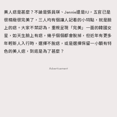
TRENDING
美人痣是甚麼？不論是張員瑛、Jennie還是IU，五官已是
#FigaroExhibition 群星力撐MF X Leung Mo《See
AFrenchMind
3
很精緻很完美了，三人均有個讓人記着的小特點，就是臉
You In My Dream》展覽
DressLikeAParisienne
1
上的痣。大家不禁認為，重視呈現「完美」一面的韓國女
EmpowerF
103
星，如天生臉上有痣，幾乎個個都會脫掉，但近年有更多
FashionWeek
191
年輕新人入行時，選擇不脫痣，或是選擇保留一小顆有特
FigaroAesthetic
308
色的美人痣，到底是為了甚麼？
FigaroAstrology
415
FigaroBeauty
424
Advertisement
FigaroBeautyRitual
7
FigaroCeleb
547
#FigaroExhibition Wyman 揭曉 Figaro Exhibition
FigaroCinéma
281
第二站！
FigaroDigitalCover
17
FigaroExhibition
12
FigaroExpert
1