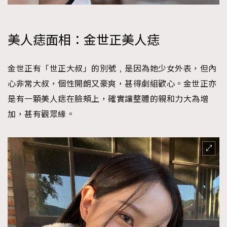
美人痣面相：金世正美人痣
金世正有「世正大叔」的別號﹐是因為她少女外表，但內
心非常大叔，個性開朗又豪爽，甚得劇組歡心。金世正亦
是有一顆美人痣在臉頰上，確實讓整體的親和力大為增
加，甚有觀眾緣。