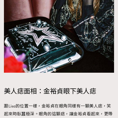
美人痣面相：金裕貞眼下美人痣
跟Lisa的位置一樣，金裕貞在眼角同樣有一顆美人痣，笑
起來時臥蠶極深。眼角的這顆痣，讓金裕貞看起來，更帶