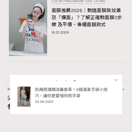
Clé de Peau Beauté
Dior
La Mer
面膜推薦2026｜敷錯面膜無效兼
恐「爛面」？了解正確敷面膜3步
驟 及平價、專櫃面膜款式
16.01.2026
Wellness
24.02k views
尖沙咀美食2026｜打卡必去特色餐廳、海景
餐廳、高級中菜
Ankie Pang
8 hours ago
RECOMMENDED
FigaroLifestyle
Series: