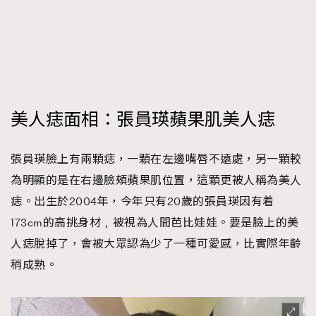
時裝心理學
2
當巨蟹座遇上處女座 Tyson Yoshi x 林家謙
煲劇日常
334
玩物壯志
1
美人痣面相：張員瑛蘋果肌美人痣
張員瑛臉上有兩顆痣，一顆在左邊嘴唇不遠處，另一顆較
為明顯的是在右邊臉頰蘋果肌位置，這顆更被人稱為美人
本人已詳閱並同意遵守本文列明條款及細則。 請瀏覽
痣。出生於2004年，今年只有20歲的張員瑛因有着
(
nmg.com.hk/privacy
) 閱讀本公司的私隱政策聲明。
173cm的高挑身材﹐被視為人間芭比娃娃。要是臉上的美
本人願意接收新傳媒集團的最新消息及其他宣傳資訊，本人同意
新傳媒集團使用本人的個人資料於任何推廣用途。
人痣脫掉了，會被大眾認為少了一種可愛感，比實際年齡
稍成熟。