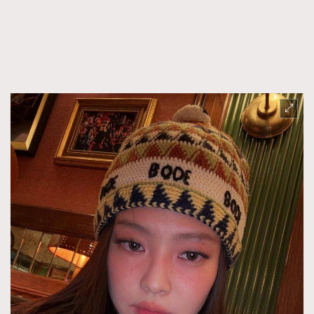
FigaroFrancais
41
FigaroGadget
1
FigaroHealth
647
FigaroHub
128
FigaroIcon
68
法國五月French May專訪四位香港文藝代表
FigaroInsight
156
FigaroIssue
271
FigaroJewellery
87
FigaroLifestyle
230
FigaroLove
89
FigaroMasterclass
20
FigaroMusic
90
FigaroStyle
89
#FigaroIssue 容祖兒封面專訪｜追逐歌手夢
FigaroSubculture
14