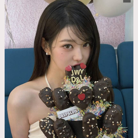
About us
Collaboration Opportunity
Disclaimer
Privacy
New Media Group
|
Madame Figaro editions:
France
|
Greece
|
Japan
|
Portugal
|
Spain