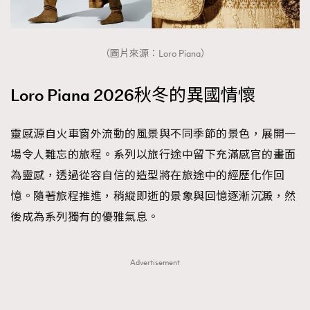
About us
Collaboration Opportunity
Disclaimer
Privacy
New Media Group
|
Madame Figaro editions:
France
|
Greece
（圖片來源：Loro Piana）
|
Japan
|
Portugal
|
Spain
Loro Piana 2026秋冬的異國情懷
靈感源自火車窗外流動的風景與不同季節的景色，展開一
場令人難忘的旅程。系列以旅行途中留下充滿感官的畫面
為靈感，透過從容自信的造型將在旅途中的經歷化作回
憶。隨著旅程推進，稍縱即逝的景象與回憶逐漸沉澱，然
後成為系列獨有的優雅氣息。
Advertisement