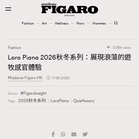
Fashion
Art
Wellness
Paris
Hommes
Fashion
Fashion
3.08k views
Art
Loro Piana 2026秋冬系列：展現浪蕩的遊
牧感官體驗
Wellness
Madame Figaro HK
17.06.2026
Karena Lam is On Our Cover
FigaroInsight
Series:
Paris
2026秋冬系列
LoroPiana
Quietluxury
Tags:
Hommes