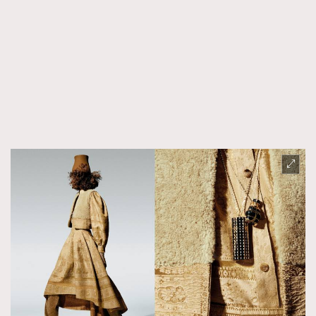
時裝心理學
2
當巨蟹座遇上處女座 Tyson Yoshi x 林家謙
煲劇日常
334
玩物壯志
1
本人已詳閱並同意遵守本文列明條款及細則。 請瀏覽
(
nmg.com.hk/privacy
) 閱讀本公司的私隱政策聲明。
本人願意接收新傳媒集團的最新消息及其他宣傳資訊，本人同意
新傳媒集團使用本人的個人資料於任何推廣用途。