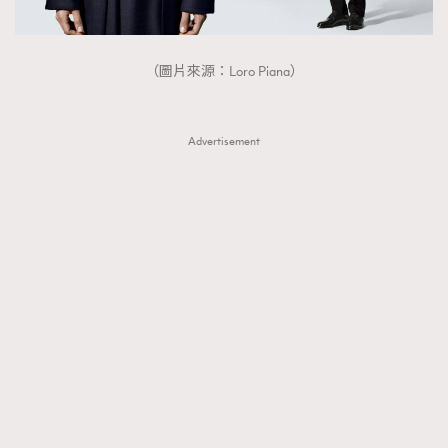
（圖片來源：Loro Piana）
Advertisement