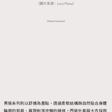
（圖片來源：Loro Piana）
Advertisement
TRENDING
AFrenchMind
DressLikeAParisienne
EmpowerF
FashionWeek
FigaroAesthetic
男裝系列則以舒適為重點，透過柔軟結構與自然貼合身體
輪廓的剪裁，展現俐落流暢的線條。西裝外套與大衣採用