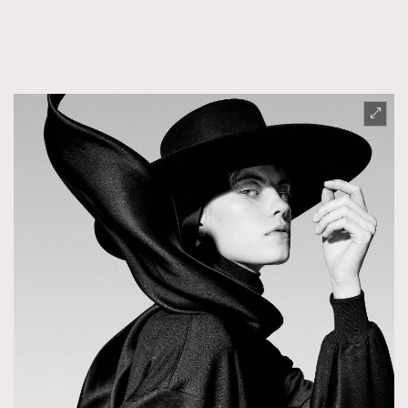
FigaroFrancais
41
FigaroGadget
1
FigaroHealth
647
FigaroHub
128
FigaroIcon
68
法國五月French May專訪四位香港文藝代表
FigaroInsight
156
FigaroIssue
271
FigaroJewellery
87
FigaroLifestyle
230
FigaroLove
89
FigaroMasterclass
20
FigaroMusic
90
FigaroStyle
89
#FigaroIssue 容祖兒封面專訪｜追逐歌手夢
FigaroSubculture
14