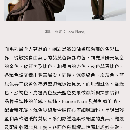
（圖片來源：Loro Piana）
而系列最令人著迷的，絕對是猶如油畫般濃郁的色彩世
界。從散發自由氣息的赭黃色與赤陶色，到充滿陽光氣息
的金色、玫紅色及啡色，和長青的杏色、灰色與深啡色，
各種色調交織出豐富層次。同時，深邃綠色、炭灰色、苔
原色與午夜藍色為造型透現保護氣息，而珊瑚紅色、藍綠
色、沙褐色、亮橙黃色及天藍色更象徵煥新與探索精神。
品牌標誌性的羊絨、真絲、Pecora Nera 及美利奴羊毛，
配合粗花呢、混色紗線及雪尼爾布等細膩面料，呈現出輕
盈和柔軟溫暖的質感。系列亦透過柔軟細膩的皮具、鞋履
及配飾彰顯非凡工藝。各種色彩與標誌性面料巧妙交融，