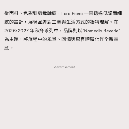
TRENDING
從面料、色彩到剪裁輪廓，Loro Piana 一直透過低調而細
#FigaroExhibition 群星力撐MF X Leung Mo《See
AFrenchMind
3
膩的設計，展現品牌對工藝與生活方式的獨特理解。在
You In My Dream》展覽
DressLikeAParisienne
1
2026/2027 年秋冬系列中，品牌則以”Nomadic Reverie”
EmpowerF
103
為主題，將旅程中的風景、回憶與感官體驗化作全新靈
FashionWeek
191
感。
FigaroAesthetic
308
FigaroAstrology
416
Advertisement
FigaroBeauty
424
FigaroBeautyRitual
7
FigaroCeleb
547
#FigaroExhibition Wyman 揭曉 Figaro Exhibition
FigaroCinéma
281
第二站！
FigaroDigitalCover
17
FigaroExhibition
12
FigaroExpert
1