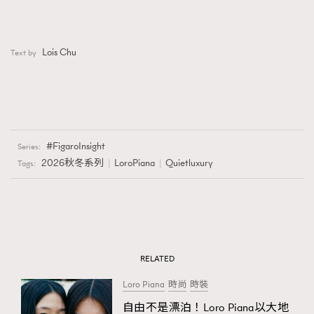
Lois Chu
Text by
FigaroInsight
Series:
2026秋冬系列
LoroPiana
Quietluxury
Tags:
RELATED
Loro Piana
時尚
時裝
自由不是漂泊！Loro Piana以大地