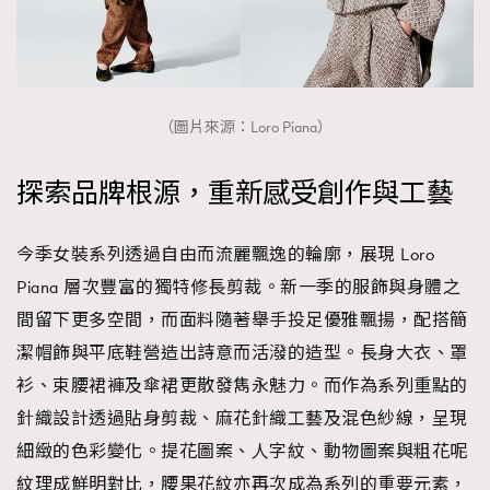
（圖片來源：Loro Piana）
探索品牌根源，重新感受創作與工藝
今季女裝系列透過自由而流麗飄逸的輪廓，展現 Loro
Piana 層次豐富的獨特修長剪裁。新一季的服飾與身體之
間留下更多空間，而面料隨著舉手投足優雅飄揚，配搭簡
潔帽飾與平底鞋營造出詩意而活潑的造型。長身大衣、罩
衫、束腰裙褲及傘裙更散發雋永魅力。而作為系列重點的
針織設計透過貼身剪裁、麻花針織工藝及混色紗線，呈現
細緻的色彩變化。提花圖案、人字紋、動物圖案與粗花呢
紋理成鮮明對比，腰果花紋亦再次成為系列的重要元素，