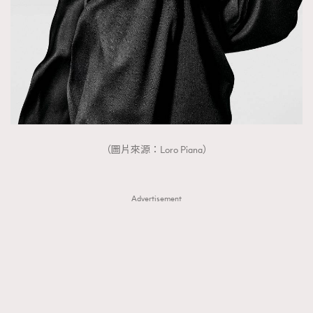
FigaroTalk
48
FigaroWatch
83
Grooming&Fitness
38
HommesFashion
2
HommeStyle
132
NoBagNoLife
349
People
53
#FigaroIssue 專訪陳漢娜Hanna與Takuro｜模特
（圖片來源：Loro Piana）
TheFrenchWay
145
情侶談愛情
VAxChowSangSang
4
WatchesWonder&Beyond
21
Advertisement
WatchesWonder&Beyond
1
向ChanelN°5致敬
1
大時代小事情
42
時尚熱話
537
時尚配飾
297