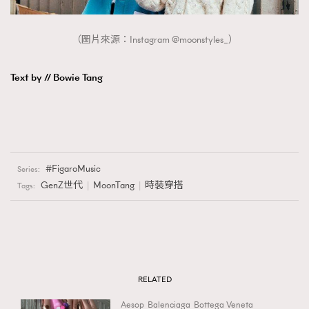
（圖片來源：Instagram @moonstyles_）
Text by // Bowie Tang
FigaroMusic
Series:
GenZ世代
MoonTang
時裝穿搭
Tags:
RELATED
Aesop
Balenciaga
Bottega Veneta