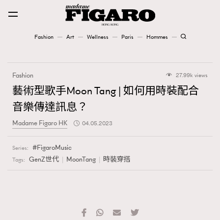
Fashion
Art
Wellness
Paris
Hommes
Fashion
Fashion
27.99k views
Art
藝術型歌手Moon Tang | 如何用時裝配合
音樂傳達訊息？
Wellness
Madame Figaro HK
04.05.2023
Karena Lam is On Our Cover
FigaroMusic
Series:
Paris
GenZ世代
MoonTang
時裝穿搭
Tags:
Hommes