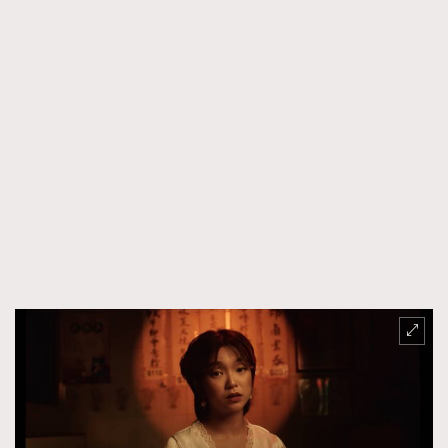
AFrenchMind
DressLikeAParisienne
EmpowerF
FashionWeek
FigaroAesthetic