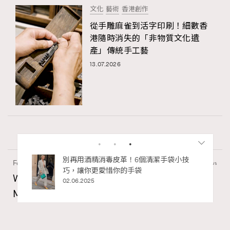
文化
藝術
香港創作
從手雕麻雀到活字印刷！細數香
港隨時消失的「非物質文化遺
產」傳統手工藝
13.07.2026
私藏的顯
別再用酒精消毒皮革！6個清潔手袋小技
Fashion
130 views
巧，讓你更愛惜你的手袋
Watches and Wonders 2026: CHANEL全新
02.06.2025
Mademoiselle Privé Bouton Lion獅子系列戒指
錶與長頸鏈錶
Maria Leung
06.08.2026