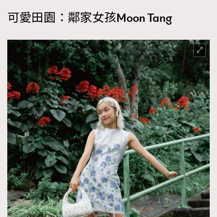
About us
Collaboration Opportunity
Disclaimer
Privacy
可愛田園：鄰家女孩Moon Tang
New Media Group
|
Madame Figaro editions:
France
|
Greece
|
Japan
|
Portugal
|
Spain