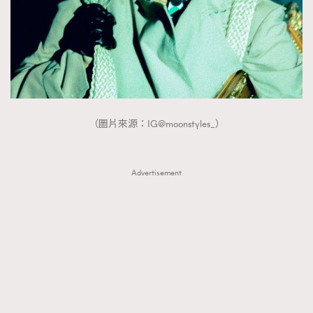
（圖片來源：IG@moonstyles_）
Advertisement