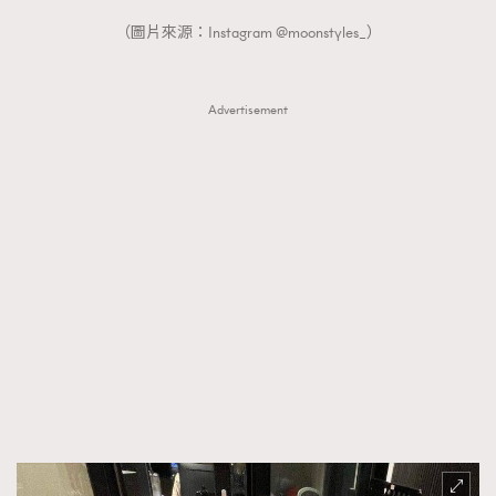
FigaroTalk
48
（圖片來源：Instagram @moonstyles_）
FigaroWatch
83
Grooming&Fitness
38
HommesFashion
2
Advertisement
HommeStyle
132
NoBagNoLife
349
People
53
#FigaroIssue 專訪陳漢娜Hanna與Takuro｜模特
TheFrenchWay
145
情侶談愛情
VAxChowSangSang
4
WatchesWonder&Beyond
21
WatchesWonder&Beyond
1
向ChanelN°5致敬
1
大時代小事情
42
時尚熱話
537
時尚配飾
297