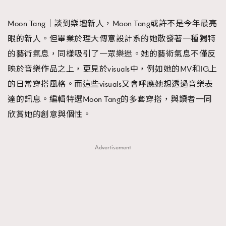
TRENDING
Moon Tang｜談到樂壇新人，Moon Tang或許不是今年最亮
#FigaroExhibition 群星力撐MF X Leung Mo《See
AFrenchMind
3
眼的新人。但畢業於理大傳意設計系的她散發著一種獨特
You In My Dream》展覽
DressLikeAParisienne
1
的藝術氣息，同樣吸引了一眾樂迷。她的藝術氣息不僅反
EmpowerF
103
映於音樂作品之上，更見於visuals中，例如她的MV和IG上
FashionWeek
191
的日常穿搭風格。而這些visuals又會呼應她想透過音樂表
FigaroAesthetic
308
達的訊息。編輯特選Moon Tang的多套穿搭，與讀者一同
FigaroAstrology
416
欣賞她的創意與個性。
FigaroBeauty
424
FigaroBeautyRitual
7
Advertisement
FigaroCeleb
547
#FigaroExhibition Wyman 揭曉 Figaro Exhibition
FigaroCinéma
281
第二站！
FigaroDigitalCover
17
FigaroExhibition
12
FigaroExpert
1