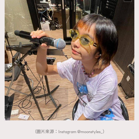
時裝心理學
2
當巨蟹座遇上處女座 Tyson Yoshi x 林家謙
煲劇日常
334
玩物壯志
1
本人已詳閱並同意遵守本文列明條款及細則。 請瀏覽
(
nmg.com.hk/privacy
) 閱讀本公司的私隱政策聲明。
本人願意接收新傳媒集團的最新消息及其他宣傳資訊，本人同意
新傳媒集團使用本人的個人資料於任何推廣用途。
（圖片來源：Instagram @moonstyles_）