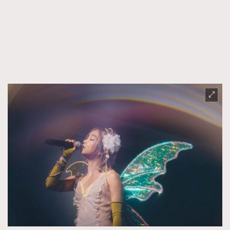
FigaroFrancais
41
FigaroGadget
1
FigaroHealth
647
FigaroHub
128
FigaroIcon
68
法國五月French May專訪四位香港文藝代表
FigaroInsight
156
FigaroIssue
271
FigaroJewellery
87
FigaroLifestyle
230
FigaroLove
89
FigaroMasterclass
20
FigaroMusic
90
FigaroStyle
89
#FigaroIssue 容祖兒封面專訪｜追逐歌手夢
FigaroSubculture
14