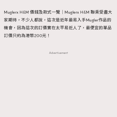
TRENDING
Muglerx H&M 價錢及款式一覽｜Muglerx H&M 聯乘受盡大
#FigaroExhibition 群星力撐MF X Leung Mo《See
AFrenchMind
3
家期待，不少人都說，這次是近年最易入手Mugler作品的
You In My Dream》展覽
DressLikeAParisienne
1
機會，因為這次的訂價實在太平易近人了，最便宜的單品
EmpowerF
103
訂價只約為港幣200元！
FashionWeek
191
FigaroAesthetic
308
Advertisement
FigaroAstrology
415
FigaroBeauty
424
FigaroBeautyRitual
7
FigaroCeleb
547
#FigaroExhibition Wyman 揭曉 Figaro Exhibition
FigaroCinéma
281
第二站！
FigaroDigitalCover
17
FigaroExhibition
12
FigaroExpert
1