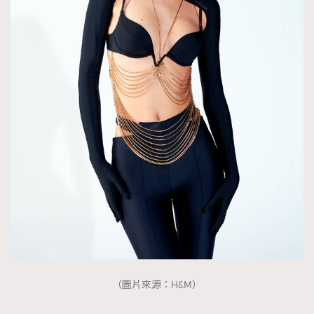
時裝心理學
2
當巨蟹座遇上處女座 Tyson Yoshi x 林家謙
煲劇日常
334
玩物壯志
1
本人已詳閱並同意遵守本文列明條款及細則。 請瀏覽
(
nmg.com.hk/privacy
) 閱讀本公司的私隱政策聲明。
本人願意接收新傳媒集團的最新消息及其他宣傳資訊，本人同意
新傳媒集團使用本人的個人資料於任何推廣用途。
（圖片來源：H&M）