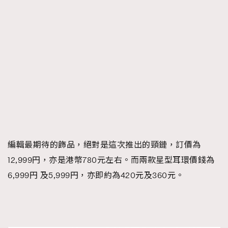
編輯最期待的飾品，絕對是這次推出的頸鏈，訂價為
12,999円，亦是港幣780元左右。而兩款星型耳環價錢為
6,999円 及5,999円，亦即約為420元及360元。