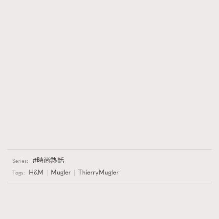
時尚熱話
Series:
H&M
Mugler
ThierryMugler
Tags: