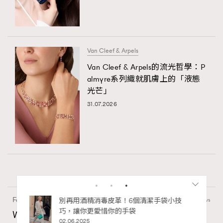
Van Cleef & Arpels
Van Cleef & Arpels的流光哲學：P
almyre系列織就肌膚上的「液態
光芒」
31.07.2026
Fashion
130 views
私藏的顯
別再用酒精消毒皮革！6個清潔手袋小技
巧，讓你更愛惜你的手袋
Watches and Wonders 2026: CHANEL全新
02.06.2025