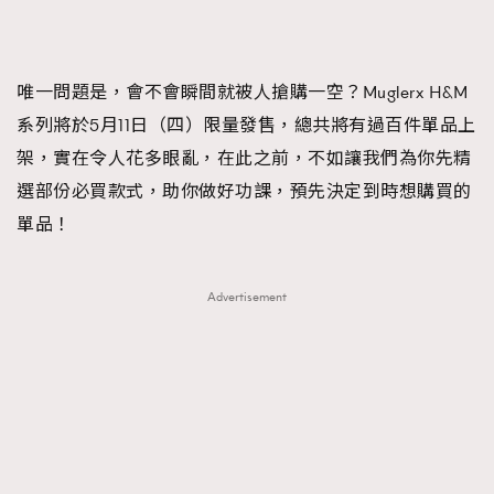
FigaroFrancais
41
FigaroGadget
1
FigaroHealth
647
唯一問題是，會不會瞬間就被人搶購一空？Muglerx H&M
FigaroHub
系列將於5月11日（四）限量發售，總共將有過百件單品上
128
架，實在令人花多眼亂，在此之前，不如讓我們為你先精
FigaroIcon
68
法國五月French May專訪四位香港文藝代表
選部份必買款式，助你做好功課，預先決定到時想購買的
FigaroInsight
156
單品！
FigaroIssue
271
FigaroJewellery
87
FigaroLifestyle
230
Advertisement
FigaroLove
89
FigaroMasterclass
20
FigaroMusic
90
FigaroStyle
89
#FigaroIssue 容祖兒封面專訪｜追逐歌手夢
FigaroSubculture
14