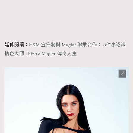
FigaroTalk
48
FigaroWatch
83
Grooming&Fitness
38
HommesFashion
2
HommeStyle
132
延伸閱讀：
H&M 宣佈將與 Mugler 聯乘合作： 5件事認識
NoBagNoLife
349
情色大師 Thierry Mugler 傳奇人生
People
53
#FigaroIssue 專訪陳漢娜Hanna與Takuro｜模特
TheFrenchWay
145
情侶談愛情
VAxChowSangSang
4
WatchesWonder&Beyond
21
WatchesWonder&Beyond
1
向ChanelN°5致敬
1
大時代小事情
42
時尚熱話
537
時尚配飾
297