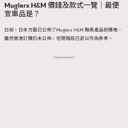
Muglerx H&M 價錢及款式一覽｜最便
About us
Collaboration Opportunity
Disclaimer
Privacy
宜單品是？
New Media Group
|
Madame Figaro editions:
France
|
Greece
|
Japan
|
Portugal
|
Spain
日前，日本方面已公佈了Muglerx H&M 聯乘產品的價格，
雖然香港訂價仍未公佈，但現階段已足以作為參考。
Advertisement