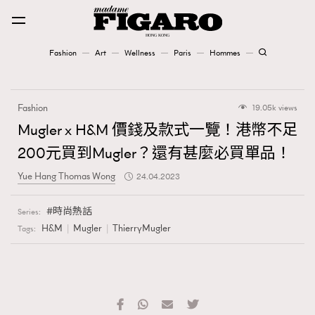
Fashion
Art
Wellness
Paris
Hommes
Fashion
Fashion
19.05k views
Art
Mugler x H&M 價錢及款式一覽！港幣不足
200元買到Mugler？還有甚麼必買單品！
Wellness
Yue Hang Thomas Wong
24.04.2023
Karena Lam is On Our Cover
時尚熱話
Series:
Paris
H&M
Mugler
ThierryMugler
Tags:
Hommes