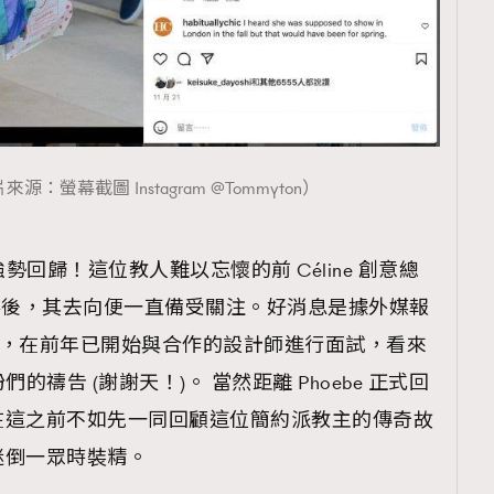
圖片來源：螢幕截圖 Instagram @Tommyton）
 即將強勢回歸！這位教人難以忘懷的前 Céline 創意總
時尚界後，其去向便一直備受關注。好消息是據外媒報
人品牌，在前年已開始與合作的設計師進行面試，看來
忠粉們的禱告 (謝謝天！)。 當然距離 Phoebe 正式回
在這之前不如先一同回顧這位簡約派教主的傳奇故
迷倒一眾時裝精。