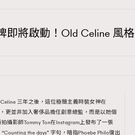
個人品牌即將啟動！Old Celin
TRENDING
3
AFrenchMind
1
DressLikeAParisienne
103
EmpowerF
191
在離開Celine 三年之後，這位極簡主義時裝女神在
FashionWeek
界，更並非加入奢侈品擔任創意總監，而是以她個
308
FigaroAesthetic
師Tommy Ton在Instagram上發布了一張
Counting the days” 字句，暗指Phoebe Philo復出