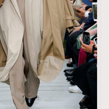
TRENDING
ressLikeAParisienne
Empower
FigaroAesthetic