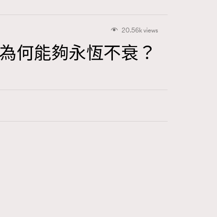
20.56k views
e 風格為何能夠永恆不衰？
416
FigaroAstrology
424
FigaroBeauty
7
FigaroBeautyRitual
547
FigaroCeleb
281
FigaroCinéma
17