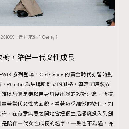
覽(
nmg.com.hk/privacy
) 閱讀本
ne 2018SS（圖片來源：Gettty ）
資訊，本人同意新傳媒集團使用
lo簡煉衣櫥，陪伴一代女性成長
 FW18 系列登場，Old Céline 的黃金時代亦暫時劃
Phoebe 為品牌所創立的風格，奠定了時裝界
人難以忘懷是她以自身角度出發的設計理念，所提
刻畫著當代女性的面貌。看著每季細微的變化，如
也許，在有意無意之間她會把個生活態度投入到創
Philo 是陪伴一代女性成長的名字，一點也不為過，亦