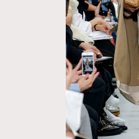
AFrenchMind
D