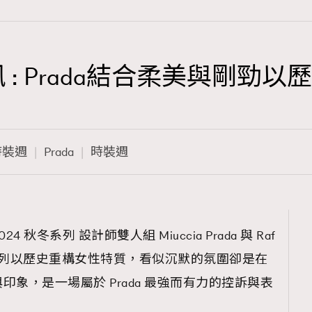
 : Prada結合柔美與剛勁
TRENDING
3
AFrenchMind
時裝週
Prada
時裝週
1
DressLikeAParisienne
103
EmpowerF
191
24 秋冬系列 設計師雙人組 Miuccia Prada 與 Raf
FashionWeek
024秋冬系列以歷史重構女性特質，看似沉默的氛圍卻是在
308
FigaroAesthetic
象，是一場屬於 Prada 最強而有力的控訴與表