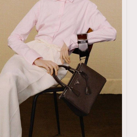
TRENDING
ressLikeAParisienne
Empower
FigaroAesthetic