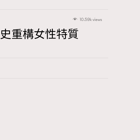
10.59k views
以歷史重構女性特質
416
FigaroAstrology
424
FigaroBeauty
7
FigaroBeautyRitual
547
FigaroCeleb
281
FigaroCinéma
17