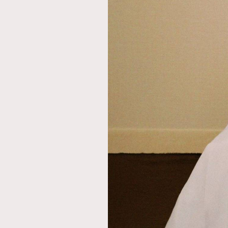
AFrenchMind
D