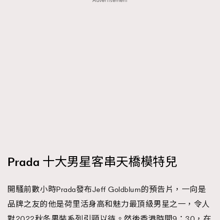
Advertisement
時裝心理學
2
當巨蟹座遇上處女座 Tyson Yoshi x 林家謙
煲劇日常
334
玩物壯志
1
本人已詳閱並同意遵守本文列明條款及細則。 請瀏覽
(
nmg.com.hk/privacy
) 閱讀本公司的私隱政策聲明。
本人願意接收新傳媒集團的最新消息及其他宣傳資訊，本人同意
Prada 十大男星客串天橋模特兒
新傳媒集團使用本人的個人資料於任何推廣用途。
開騷前數小時Prada發布Jeff Goldblum的預告片，一向是
品牌之友的他是荷里活身高和魅力最頂級男星之一，令人
對2022秋冬男裝系列引頸以待。然後香港時間9：30，在