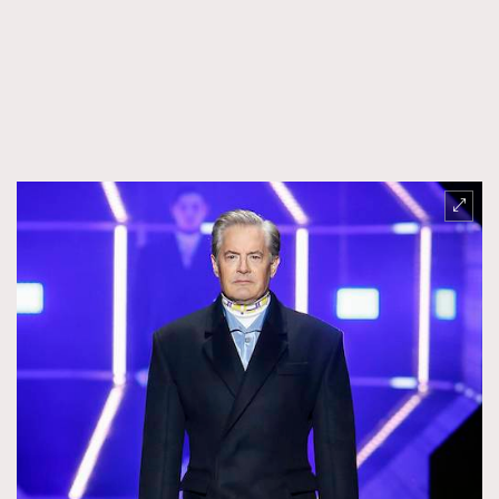
FigaroFrancais
41
FigaroGadget
1
FigaroHealth
647
FigaroHub
128
FigaroIcon
68
法國五月French May專訪四位香港文藝代表
FigaroInsight
156
FigaroIssue
271
FigaroJewellery
87
FigaroLifestyle
230
FigaroLove
89
FigaroMasterclass
20
FigaroMusic
90
FigaroStyle
89
#FigaroIssue 容祖兒封面專訪｜追逐歌手夢
FigaroSubculture
14