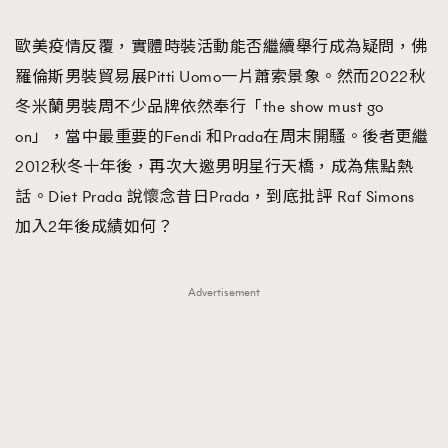
TRENDING
歐美疫情反覆，實體時裝活動能否繼續舉行成為疑問，佛
#FigaroExhibition 群星力撐MF X Leung Mo《See
AFrenchMind
3
羅倫斯男裝貿易展Pitti Uomo一片蕭索景象。然而2022秋
You In My Dream》展覽
DressLikeAParisienne
1
冬米蘭男裝周不少品牌依然奉行「the show must go
EmpowerF
103
on」，當中最重要的Fendi 和Prada在周末開騷。後者更繼
FashionWeek
191
2012秋冬十年後，再次大邀男明星行天橋，成為焦點熱
FigaroAesthetic
308
話。Diet Prada 說懷念昔日Prada，到底批評 Raf Simons
FigaroAstrology
415
加入2年後成績如何？
FigaroBeauty
424
FigaroBeautyRitual
7
Advertisement
FigaroCeleb
547
#FigaroExhibition Wyman 揭曉 Figaro Exhibition
FigaroCinéma
281
第二站！
FigaroDigitalCover
17
FigaroExhibition
12
FigaroExpert
1