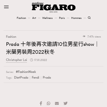
Fashion
Art
Wellness
Paris
Hommes
Fashion
Fashion
7.47k views
Art
Prada 十年後再次邀請10位男星行show｜
米蘭男裝周2022秋冬
Wellness
Christopher Lai
17.01.2022
Karena Lam is On Our Cover
FashionWeek
Series:
Paris
DietPrada
Fendi
Prada
Tags:
Hommes