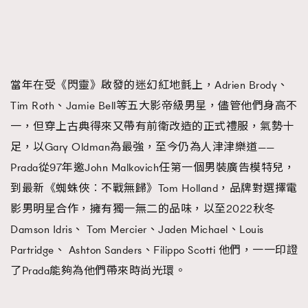
當年在受《閃靈》啟發的迷幻紅地氈上，Adrien Brody、
Tim Roth、Jamie Bell等五大影帝級男星，儘管他們身高不
一，但穿上古典得來又帶有前衛改造的正式禮服，氣勢十
足，以Gary Oldman為最強，至今仍為人津津樂道——
Prada從97年邀John Malkovich任第一個男裝廣告模特兒，
到最新《蜘蛛俠︰不戰無歸》Tom Holland，品牌對選擇電
影男明星合作，擁有獨一無二的品味，以至2022秋冬
Damson Idris、 Tom Mercier、Jaden Michael、Louis
Partridge、 Ashton Sanders、Filippo Scotti 他們，一一印證
了Prada能夠為他們帶來時尚光環。