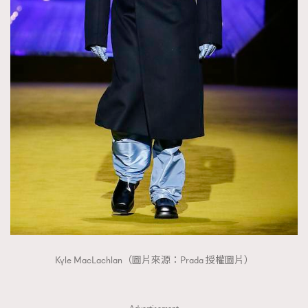
FigaroTalk
48
FigaroWatch
83
Grooming&Fitness
38
HommesFashion
2
HommeStyle
132
NoBagNoLife
349
People
53
#FigaroIssue 專訪陳漢娜Hanna與Takuro｜模特
TheFrenchWay
145
情侶談愛情
VAxChowSangSang
4
WatchesWonder&Beyond
21
WatchesWonder&Beyond
1
向ChanelN°5致敬
1
大時代小事情
42
Kyle MacLachlan（圖片來源：Prada 授權圖片）
時尚熱話
537
時尚配飾
297