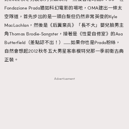
Fondazione Prada猶如科幻電影的場地，OMA建出一條太
About us
Collaboration Opportunity
Disclaimer
Privacy
空隊道，首先步出的是一頭白髮但仍然非常英俊的Kyle
New Media Group
|
Madame Figaro editions:
France
|
Greece
|
Japan
|
Portugal
|
Spain
MacLachlan，然後是《后翼棄兵》「長不大」嬰兒臉男主
角Thomas Brodie-Sangster，接著是《性愛自修室》的Asa
Butterfield（差點認不出！）……如果你也是Prada粉絲，
自然會想起2012秋冬五大男星客串模特兒那一季前衛古典
正裝。
Advertisement