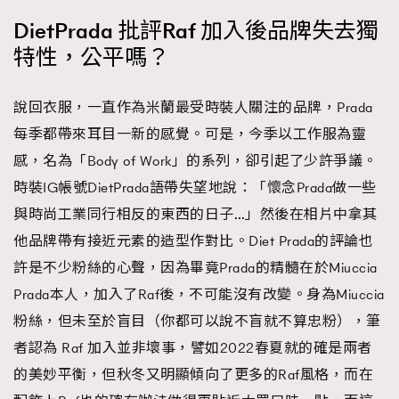
DietPrada 批評Raf 加入後品牌失去獨
特性，公平嗎？
說回衣服，一直作為米蘭最受時裝人關注的品牌，Prada
每季都帶來耳目一新的感覺。可是，今季以工作服為靈
感，名為「Body of Work」的系列，卻引起了少許爭議。
時裝IG帳號DietPrada語帶失望地說：「懷念Prada做一些
與時尚工業同行相反的東西的日子…」然後在相片中拿其
他品牌帶有接近元素的造型作對比。Diet Prada的評論也
許是不少粉絲的心聲，因為畢竟Prada的精髓在於Miuccia
Prada本人，加入了Raf後，不可能沒有改變。身為Miuccia
粉絲，但未至於盲目（你都可以說不盲就不算忠粉），筆
者認為 Raf 加入並非壞事，譬如2022春夏就的確是兩者
的美妙平衡，但秋冬又明顯傾向了更多的Raf風格，而在