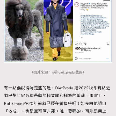
（圖片來源：ig＠ diet_prada 截圖）
有一點要說得清楚些的是，DietPrada 指2022秋冬有點近
似巴黎世家近年帶動的極寬闊和極窄的剪裁。事實上，
Raf Simons在20年前就已經在做這些呀！如今由他親自
「收成」，也是無可厚非罷。唯一要彈的，可能是用上