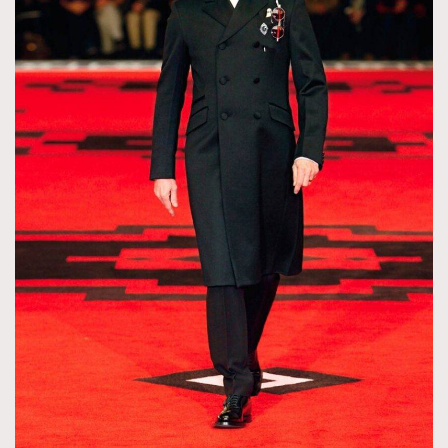
AFrenchMind
DressLikeAParisienne
EmpowerF
FashionWeek
FigaroAesthetic