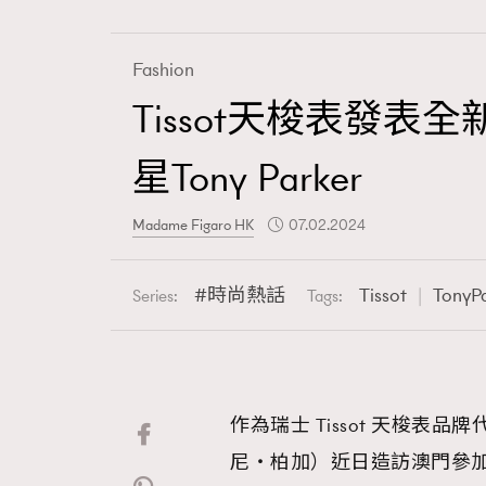
Fashion
Tissot天梭表發
Fashion
星Tony Parker
Art
Madame Figaro HK
07.02.2024
時尚熱話
Tissot
TonyP
Series:
Tags:
Wellness
作為瑞士 Tissot 天梭表品牌代
Paris
尼・柏加）近日造訪澳門參