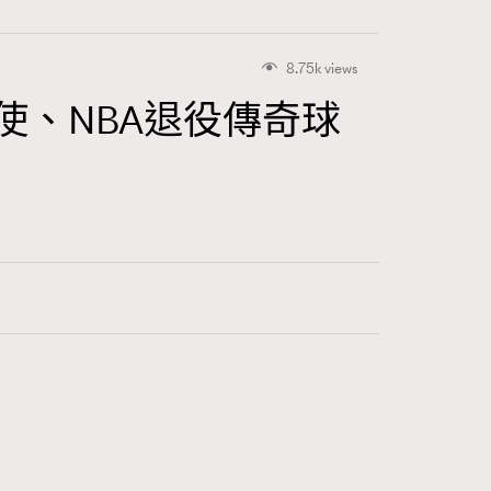
8.75k views
大使、NBA退役傳奇球
416
FigaroAstrology
424
FigaroBeauty
7
FigaroBeautyRitual
547
FigaroCeleb
281
FigaroCinéma
17