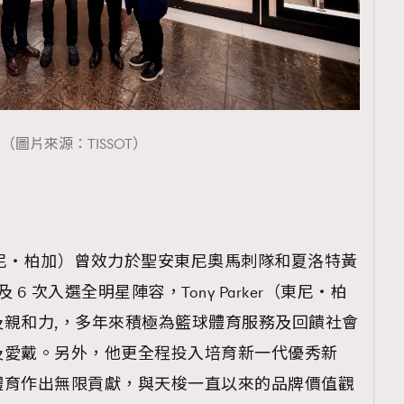
（圖片來源：TISSOT）
er（東尼・柏加）曾效力於聖安東尼奧馬刺隊和夏洛特黃
 6 次入選全明星陣容，Tony Parker（東尼・柏
親和力,，多年來積極為籃球體育服務及回饋社會
及愛戴。另外，他更全程投入培育新一代優秀新
體育作出無限貢獻，與天梭一直以來的品牌價值觀