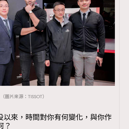
覽(
nmg.com.hk/privacy
) 閱讀本
資訊，本人同意新傳媒集團使用
（圖片來源：TISSOT）
A 退役以來，時間對你有何變化，與你作
何？