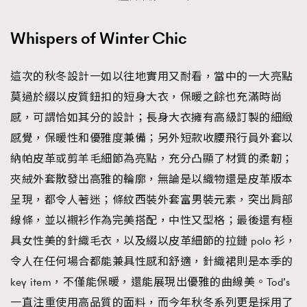
時裝心理學
2
當巨蟹座遇上處女座 Tyson Yoshi x 林家謙
Whispers of Winter Chic
煲劇日常
334
玩物壯志
1
這次的秋冬設計一如以往地實用又耐看，當中的一大亮點
莫過於綴以皮質鈕扣的短身大衣，保暖之餘也充滿時尚
感，可謂恰如其分的設計；長身大衣擁有高級訂製的細緻
感覺，保暖性和優雅度兼備；另外短款收腰飛行員外套以
納帕皮革或剪羊毛細節為亮點，充分凸顯了材質的柔韌；
夾絨外套散發出高雅的輪廓，無論是以織物還是皮革版本
本人已詳閱並同意遵守本文列明條款及細則。 請瀏覽
呈現，都令人著迷；條紋西裝外套富男裝元素，突出肩部
(
nmg.com.hk/privacy
) 閱讀本公司的私隱政策聲明。
本人願意接收新傳媒集團的最新消息及其他宣傳資訊，本人同意
線條，並以襯衫作為完美搭配，中性又型格；最後還有極
新傳媒集團使用本人的個人資料於任何推廣用途。
具女性美的針織毛衣，以及綴以皮革細節的拉鏈 polo 衫，
令人在任何場合都能兼具性感和舒適，針織裙則是本季的
key item，不僅能保暖，還能展現出優雅的曲線美。Tod’s
一直注重使用高品質的面料，而今年秋冬系列更是採用了