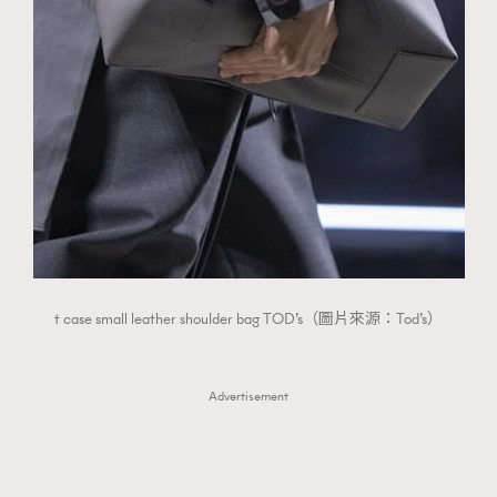
t case small leather shoulder bag TOD’s（圖片來源：Tod’s）
Advertisement