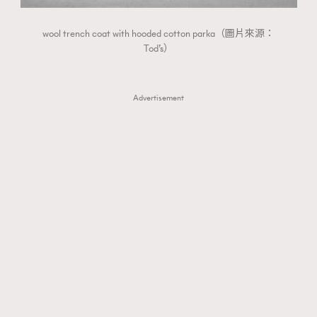
wool trench coat with hooded cotton parka（圖片來源：
Tod’s）
Advertisement