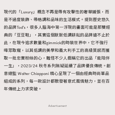
TRENDING
現代的「Luxury」概念不再是帶有攻擊性的奢華鋪張，而
#FigaroExhibition 群星力撐MF X Leung Mo《See
AFrenchMind
3
是不過度裝飾、帶格調和品味的生活模式。提到歷史悠久
You In My Dream》展覽
DressLikeAParisienne
1
的品牌Tod’s，很多人腦海中第一浮現的畫面可能是那雙經
EmpowerF
103
典的「豆豆鞋」，其實這個默默低調耕耘的品牌遠不止於
FashionWeek
191
此，在現今追求數量和gimmick的時裝世界中，它不強行
FigaroAesthetic
308
嘩眾取寵，以其低調的美學和義大利手工的高級質感而獲
FigaroAstrology
415
取一批忠實粉絲的心，難怪不少人戲稱它的出品「能陪伴
FigaroBeauty
424
一生」，2023/24 秋冬系列無疑延續了品牌優良傳統。創
FigaroBeautyRitual
7
意總監 Walter Chiapponi 精心呈現了一個由經典時尚單品
FigaroCeleb
547
組成的系列，每一款設計都散發著意式風情魅力，並在百
#FigaroExhibition Wyman 揭曉 Figaro Exhibition
FigaroCinéma
281
年傳統上力求突破。
第二站！
FigaroDigitalCover
17
FigaroExhibition
12
Advertisement
FigaroExpert
1