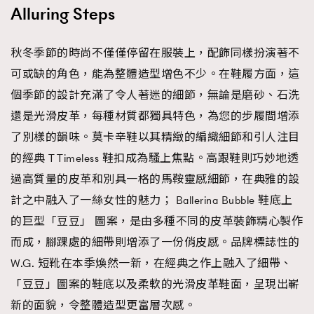
Alluring Steps
秋冬季節的時尚不僅僅停留在服裝上，配飾同樣扮演著不
可或缺的角色，能為整體造型增色不少。在鞋履方面，這
個季節的設計充滿了令人著迷的細節，無論是磨砂、石洗
還是光滑皮革，每種材質都獨具特色，為您的步履間增添
了別樣的韻味。莫卡辛鞋以其精緻的編織細節和引人注目
TRENDING
的經典 T Timeless 鞋扣成為騷上焦點。高跟鞋則巧妙地透
AFrenchMind
DressLikeAParisienne
過高質量的皮革和別具一格的馬鞍靈感細節，在典雅的設
EmpowerF
FashionWeek
FigaroAesthetic
計之中融入了一絲女性的魅力； Ballerina Bubble 鞋底上
的巨型「豆豆」 圖案，是由多種不同的皮革裝飾精心製作
而成，腳踝處的細帶則增添了一份俏皮感。品牌標誌性的
W.G. 短靴在本季煥然一新，在經典之作上融入了細帶、
「豆豆」圖案的鞋底以及柔軟的光滑皮革鞋面，呈現出嶄
新的面貌，令整體造型更富層次感。