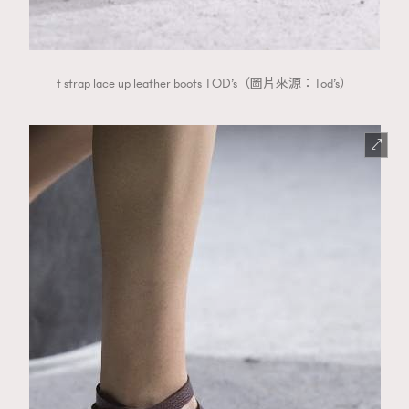
t strap lace up leather boots TOD’s（圖片來源：Tod’s）