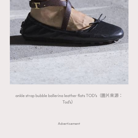
ankle strap bubble ballerina leather flats TOD’s（圖片來源：
Tod’s）
Advertisement