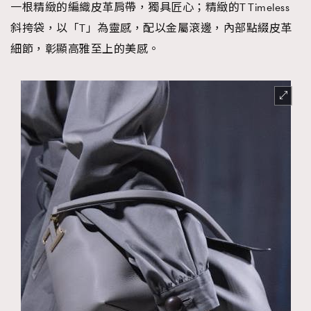
一根精緻的編織皮革肩帶，獨具匠心；精緻的T Timeless
斜挎袋，以「T」為靈感，配以金屬滾邊，內部點綴皮革
細節，彰顯高雅至上的美感。