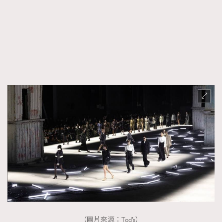
FigaroTalk
48
FigaroWatch
83
Grooming&Fitness
38
HommesFashion
2
HommeStyle
132
NoBagNoLife
349
People
53
#FigaroIssue 專訪陳漢娜Hanna與Takuro｜模特
TheFrenchWay
145
情侶談愛情
VAxChowSangSang
4
WatchesWonder&Beyond
21
WatchesWonder&Beyond
1
向ChanelN°5致敬
1
大時代小事情
42
時尚熱話
537
時尚配飾
297
（圖片來源：Tod’s）