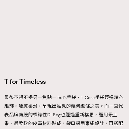
T for Timeless
最後不得不提另一焦點－Tod’s手袋，T Case手袋經過精心
雕琢，觸感柔滑，呈現出抽象的幾何線條之美。而一直代
表品牌傳統的標誌性Di Bag也經過重新構思，選用最上
乘、最柔軟的皮革材料製成，袋口採用束繩設計，再搭配