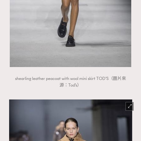
shearling leather peacoat with wool mini skirt TOD’S（圖片來
源：Tod’s）