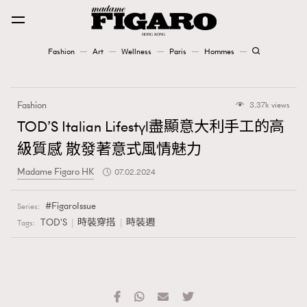
Fashion
Art
Wellness
Paris
Hommes
Fashion
Fashion
3.37k views
Art
TOD’S Italian Lifestyl盡顯意大利手工的高
級質感 散發著意式風情魅力
Wellness
Madame Figaro HK
07.02.2024
Karena Lam is On Our Cover
FigaroIssue
Series:
Paris
TOD'S
時裝穿搭
時裝週
Tags:
Hommes