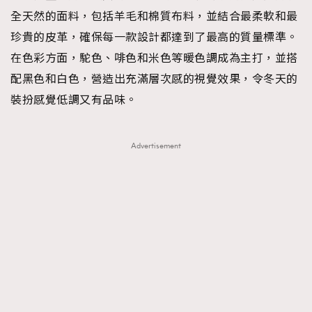
全天然的面料，包括羊毛和棉質布料，並結合最柔軟和最
About us
Collaboration Opportunity
Disclaimer
Privacy
珍貴的皮革，確保每一款設計都達到了最高的質量標準。
New Media Group
|
Madame Figaro editions:
France
|
Greece
|
Japan
|
Portugal
|
Spain
在色彩方面，駝色、啡色和米色等暖色調成為主打，並搭
配黑色和白色，營造出充滿層次感的視覺效果，令冬天的
裝扮感覺低調又有品味。
Advertisement