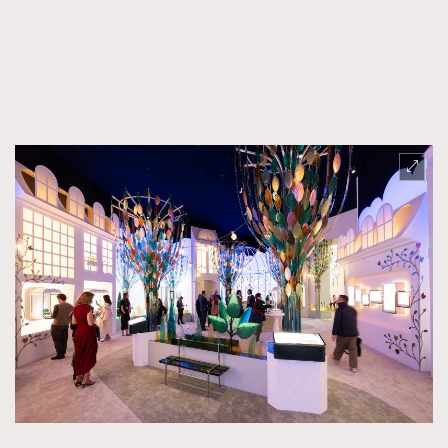
FigaroTalk
48
FigaroWatch
83
Grooming&Fitness
38
HommesFashion
2
HommeStyle
132
NoBagNoLife
349
People
53
#FigaroIssue 專訪陳漢娜Hanna與Takuro｜模特
TheFrenchWay
145
情侶談愛情
VAxChowSangSang
4
WatchesWonder&Beyond
21
WatchesWonder&Beyond
1
向ChanelN°5致敬
1
大時代小事情
42
時尚熱話
537
時尚配飾
297