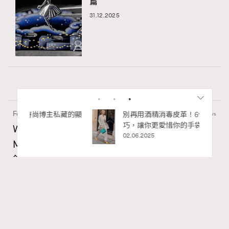
篇
31.12.2025
Fashion
130 views
私藏的顯
別再用酒精消毒皮革！6個清潔手袋小技
巧，讓你更愛惜你的手袋
Watches and Wonders 2026: CHANEL全新
02.06.2025
Mademoiselle Privé Bouton Lion獅子系列戒指
錶與長頸鏈錶
Maria Leung
5 hours ago
RECOMMENDED
FigaroIssue
Series:
Chanel
Watchesandwonders2026
腕錶
Tags: