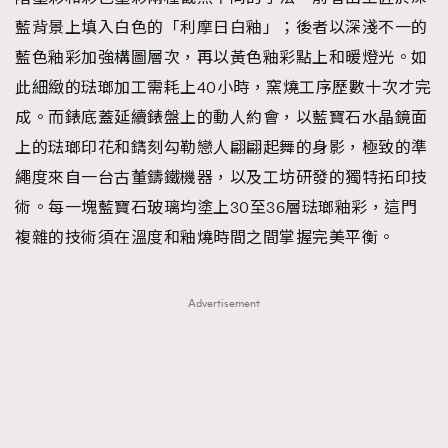
藍背景上填入白色的「利摩日白釉」；後者以深淺不一的
藍色釉彩加強構圖層次，再以黃色釉彩點上和暖燈光。如
此細緻的琺瑯加工需耗上40小時，窯燒工序歷數十次才完
成。而錶底蓋延續錶盤上的動人約會，以藍寶石水晶鏡面
上的琺瑯印花和鐫刻勾勒戀人翩翩起舞的身影，極致的準
繩度來自一台古董鑄鐵機器，以及工坊研發的獨特拓印技
術。每一塊藍寶石玻璃均塗上30至36層琺瑯釉彩，這門
複雜的技術須在溫度和釉燒時間之間掌握完美平衡。
Advertisement