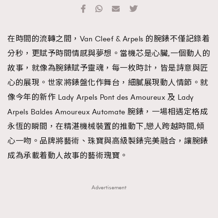
TRENDING
#FigaroExhibition 群星力撐MF X Leung Mo《See
AFrenchMind
3
在時間的流轉之間，Van Cleef & Arpels 的腕錶不僅記錄着
You In My Dream》展覽
DressLikeAParisienne
1
分秒，更賦予時間情感與夢想。當機芯是心臟,一個動人的
EmpowerF
103
故事，就像為腕錶賦予靈魂，每一枚時計，皆是詩意與匠
FashionWeek
191
心的展現。世家將錶盤化作舞台，細膩展現動人情節。就
FigaroAesthetic
308
像今年的新作 Lady Arpels Pont des Amoureux 及 Lady
FigaroAstrology
415
Arpels Baldes Amoureux Automate 腕錶，一場相遇定格成
FigaroBeauty
424
永恆的瞬間，在精湛機械裝置的推動下,戀人跨越時間,傾
FigaroBeautyRitual
7
心一吻。品牌將藝術、珠寶與高級製錶完美融合，讓腕錶
FigaroCeleb
547
成為承載着動人故事的藝術瑰寶。
#FigaroExhibition Wyman 揭曉 Figaro Exhibition
FigaroCinéma
281
第二站！
FigaroDigitalCover
17
Advertisement
FigaroExhibition
12
FigaroExpert
1