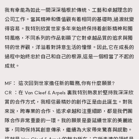
我有幸能為如此一間深深植根於傳統、工藝和卓越理念的
公司工作。當其精神和價值觀有着相同的基礎時,過渡就變
得容易。我特別欣賞世家多年來始終保持着創新精神和獨
特風格，不同系列的作品彰顯了它對卓越品質的追求與獨
特的世界觀，洋溢着對詩意生活的憧憬。因此,它在成長的
過程中始終忠於自己和自己的根源,這是一個相當了不起的
成就。
MF： 這次回到世家擔任新的職務,你有什麼願景?
CR ：在 Van Cleef & Arpels 裏我特別熱衷於堅持我深深欣
賞的合作方式，我相信最精妙的創作正是由此誕生。對我
來說，跨專業的合作、追求卓越和注重細節，都是我們團
隊合作非常重要的一環。我的願景是要延續世家的美麗故
事，同時保持其創意傳承，繼續為大家帶來驚喜與感動。