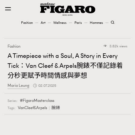
Fashion
Art
Wellness
Paris
Hommes
Fashion
Fashion
3.82k views
Art
A Timepiece with a Soul, A Story in Every
Tick：Van Cleef & Arpels腕錶不僅記錄着
Wellness
分秒更賦予時間情感與夢想
Karena Lam is On Our Cover
Maria Leung
02.07.2025
Paris
FigaroMasterclass
Series:
VanCleef&Arpels
腕錶
Tags:
Hommes