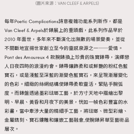
（圖片來源：VAN CLEEF & ARPELS）
時裝心理學
2
當巨蟹座遇上處女座 Tyson Yoshi x 林家謙
煲劇日常
334
每年Poetic Complications詩意複雜功能系列新作，都是
玩物壯志
1
Van Cleef & Arpels於錶展上的重頭戲，此系列作品早於
2010 年面世，多年來不斷演化出無數的場景變奏，並從
不間斷地宣揚世家創立至今的靈感泉源之一──愛情。
Pont des Amoureux 4 款腕錶換上珍貴的珠寶錶帶，演繹戀
人日夜四時的浪漫約會。錶帶鑲飾柔和或鮮艷的粉紅色藍
寶石，或是淺藍至深藍的漸變色藍寶石，來呈現漸層變化
本人已詳閱並同意遵守本文列明條款及細則。 請瀏覽
的色彩。細緻的絲網結構使錶帶柔軟靈活，緊貼手腕弧
(
nmg.com.hk/privacy
) 閱讀本公司的私隱政策聲明。
度。而錶盤透過墨彩琺瑯工藝，於方寸天地中描繪出黎
本人願意接收新傳媒集團的最新消息及其他宣傳資訊，本人同意
新傳媒集團使用本人的個人資料於任何推廣用途。
明、早晨、黃昏和月夜下的美景，恍如一幀色彩豐富的水
彩畫，當中牽涉大量的精細手工藝，將琺瑯、微型彩繪、
金屬鐫刻、寶石鏤雕和鑲嵌工藝融會,使腕錶昇華至藝術品
層次。