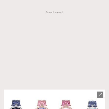
About us
Collaboration Opportunity
Disclaimer
Privacy
Advertisement
New Media Group
|
Madame Figaro editions:
France
|
Greece
|
Japan
|
Portugal
|
Spain