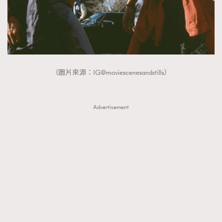
（圖片來源：IG@moviescenesandstills）
Advertisement