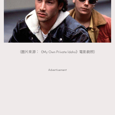
AFrenchMind
DressLikeAParisienne
EmpowerF
FashionWeek
FigaroAesthetic
（圖片來源：《My Own Private Idaho》電影劇照）
Advertisement