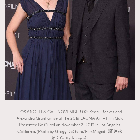
LOS ANGELES, CA – NOVEMBER 02: Keanu Reeves and
Alexandra Grant arrive at the 2019 LACMA Art + Film Gala
Presented By Gucci on November 2, 2019 in Los Angeles,
California. (Photo by Gregg DeGuire/FilmMagic)（圖片來
源：Getty Images）