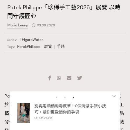
Patek Philippe「珍稀手工藝2026」展覽 以時
間守護匠心
Maria Leung
03.06.2026
FigaroWatch
Series:
PatekPhilippe
展覽
手錶
Tags:
Patek Philippe 百達翡麗於今年4月至5月期間，將品牌位
於瑞士日內瓦羅納大街的歷史大樓化身為一座「珍稀手工
藝」的藝術殿堂。這個一年一度的盛會，並非單純的新品
發佈，而是對日內瓦製錶傳統最崇高的致敬。在機械鐘錶
RECOMMENDED