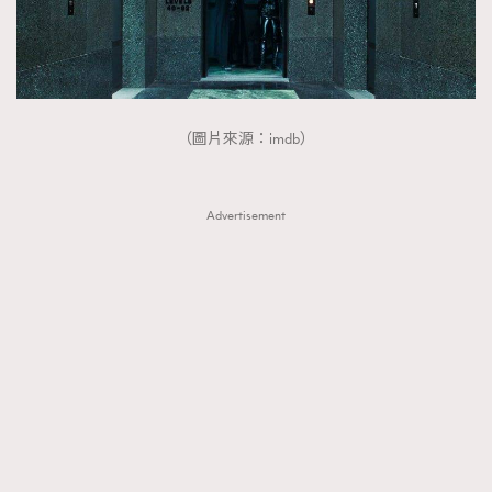
（圖片來源：imdb）
Advertisement