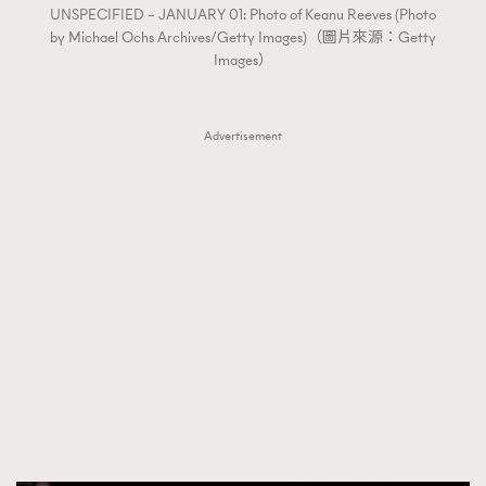
FigaroTalk
48
UNSPECIFIED – JANUARY 01: Photo of Keanu Reeves (Photo
by Michael Ochs Archives/Getty Images)（圖片來源：Getty
FigaroWatch
83
Images）
Grooming&Fitness
38
HommesFashion
2
Advertisement
HommeStyle
132
NoBagNoLife
349
People
53
#FigaroIssue 專訪陳漢娜Hanna與Takuro｜模特
TheFrenchWay
145
情侶談愛情
VAxChowSangSang
4
WatchesWonder&Beyond
21
WatchesWonder&Beyond
1
向ChanelN°5致敬
1
大時代小事情
42
時尚熱話
537
時尚配飾
297