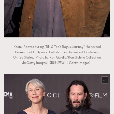
About us
Collaboration Opportunity
Disclaimer
Privacy
New Media Group
|
Madame Figaro editions:
France
|
Greece
|
Japan
|
Portugal
|
Spain
Keanu Reeves during "Bill & Ted’s Bogus Journey" Hollywood
Premiere at Hollywood Palladium in Hollywood, California,
United States. (Photo by Ron Galella/Ron Galella Collection
via Getty Images)（圖片來源：Getty Images）