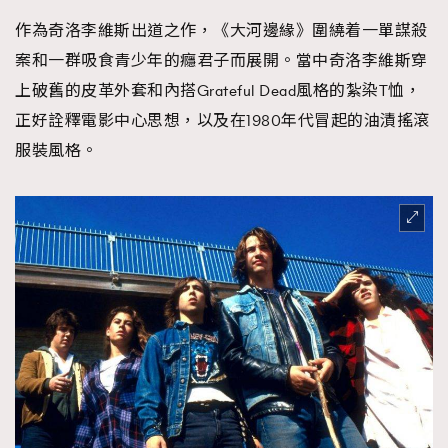
作為奇洛李維斯出道之作，《大河邊緣》圍繞着一單謀殺
案和一群吸食青少年的癮君子而展開。當中奇洛李維斯穿
上破舊的皮革外套和內搭Grateful Dead風格的紮染T恤，
正好詮釋電影中心思想，以及在1980年代冒起的油漬搖滾
服裝風格。