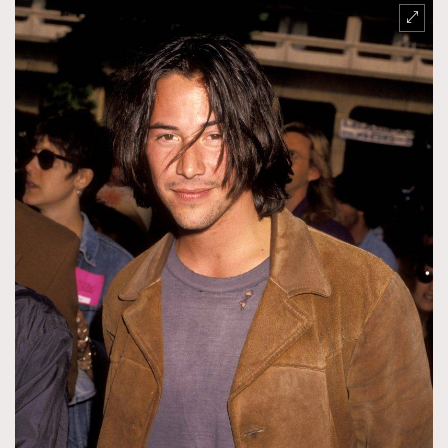
時裝心理學
2
當巨蟹座遇上處女座 Tyson Yoshi x 林家謙
煲劇日常
334
玩物壯志
1
本人已詳閱並同意遵守本文列明條款及細則。 請瀏覽
(
nmg.com.hk/privacy
) 閱讀本公司的私隱政策聲明。
本人願意接收新傳媒集團的最新消息及其他宣傳資訊，本人同意
新傳媒集團使用本人的個人資料於任何推廣用途。