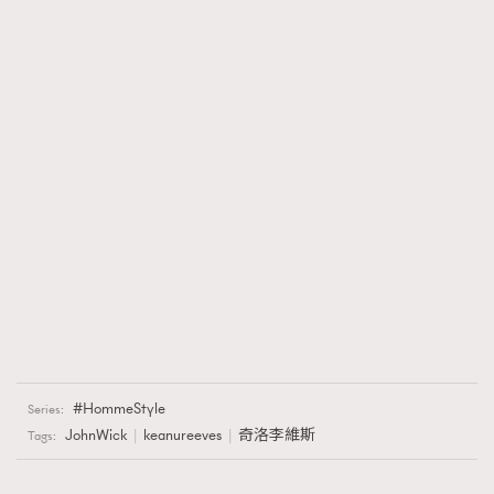
HommeStyle
Series:
JohnWick
keanureeves
奇洛李維斯
Tags: