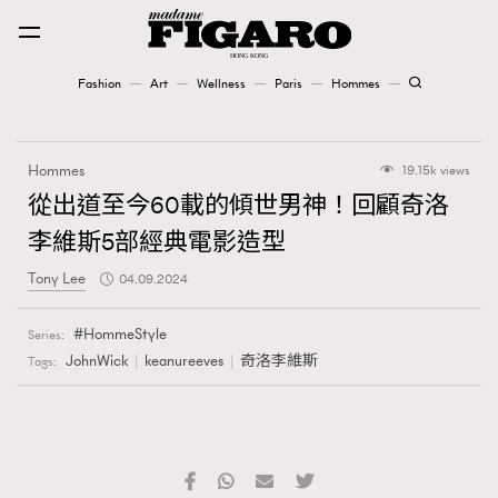
Fashion
Art
Wellness
Paris
Hommes
Fashion
Hommes
19.15k views
Art
從出道至今60載的傾世男神！回顧奇洛
李維斯5部經典電影造型
Wellness
Tony Lee
04.09.2024
Karena Lam is On Our Cover
HommeStyle
Series:
Paris
JohnWick
keanureeves
奇洛李維斯
Tags:
Hommes