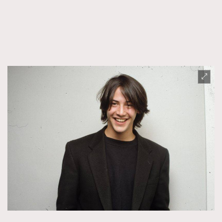
FigaroFrancais
41
FigaroGadget
1
FigaroHealth
647
FigaroHub
128
FigaroIcon
68
法國五月French May專訪四位香港文藝代表
FigaroInsight
156
FigaroIssue
271
FigaroJewellery
87
FigaroLifestyle
230
FigaroLove
89
FigaroMasterclass
20
FigaroMusic
90
FigaroStyle
89
#FigaroIssue 容祖兒封面專訪｜追逐歌手夢
FigaroSubculture
14