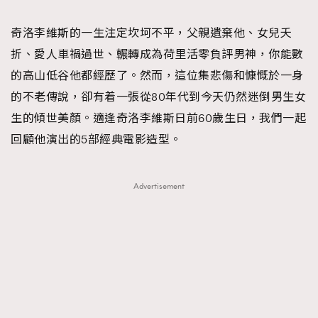
TRENDING
奇洛李維斯的一生注定坎坷不平，父親遺棄他、女兒夭
#FigaroExhibition 群星力撐MF X Leung Mo《See
AFrenchMind
3
折、愛人車禍過世、輾轉成為荷里活零負評男神，你能數
You In My Dream》展覽
DressLikeAParisienne
1
的高山低谷他都經歷了。然而，這位集悲傷和慷慨於一身
EmpowerF
103
的不老傳說，卻有着一張從80年代到今天仍然迷倒男生女
FashionWeek
191
生的傾世美顏。適逢奇洛李維斯日前60歲生日，我們一起
FigaroAesthetic
308
回顧他演出的5部經典電影造型。
FigaroAstrology
416
FigaroBeauty
424
Advertisement
FigaroBeautyRitual
7
FigaroCeleb
547
#FigaroExhibition Wyman 揭曉 Figaro Exhibition
FigaroCinéma
281
第二站！
FigaroDigitalCover
17
FigaroExhibition
12
FigaroExpert
1