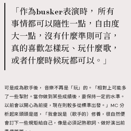
About us
Collaboration Opportunity
Disclaimer
Privacy
「作為busker表演時， 所有
New Media Group
|
Madame Figaro editions:
France
|
Greece
事情都可以隨性一點，自由度
|
Japan
|
Portugal
|
Spain
大一點，沒有什麼準則可言，
真的喜歡怎樣玩、玩什麼歌，
或者什麼時候玩都可以。」
可是成為歌手後， 音樂不再是「玩」的。「相對上可能多
了一些掣肘。當你做到某些成績後，要保持一定的水準。
以前會以開心為前提，現在則較多從標準出發。」MC 分
析起來頭頭是道，「我會說是（歌手的）修養，很自然便
會訂下一些規矩給自己，像是必須記熟歌詞、做好演出前