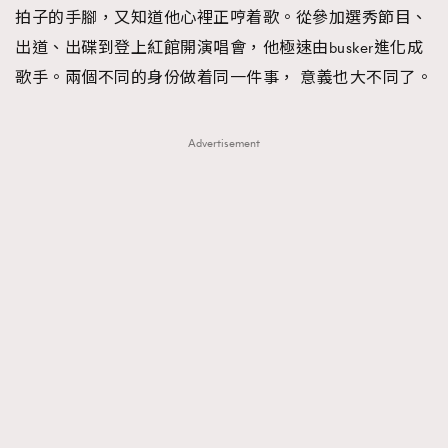
拍子的手腳，又知道他心裡正哼着歌。從參加選秀節目、
時裝心理學
2
當巨蟹座遇上處女座 Tyson Yoshi x 林家謙
出道、出碟到登上紅館開演唱會，他極速由busker進化成
煲劇日常
334
歌手。兩個不同的身份做着同一件事， 意義也大不同了。
玩物壯志
1
Advertisement
本人已詳閱並同意遵守本文列明條款及細則。 請瀏覽
(
nmg.com.hk/privacy
) 閱讀本公司的私隱政策聲明。
本人願意接收新傳媒集團的最新消息及其他宣傳資訊，本人同意
新傳媒集團使用本人的個人資料於任何推廣用途。