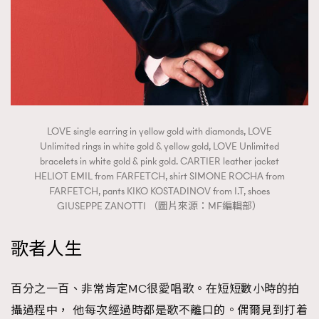
FigaroTalk
48
FigaroWatch
83
Grooming&Fitness
38
HommesFashion
2
HommeStyle
132
NoBagNoLife
349
LOVE single earring in yellow gold with diamonds, LOVE
People
53
Unlimited rings in white gold & yellow gold, LOVE Unlimited
#FigaroIssue 專訪陳漢娜Hanna與Takuro｜模特
TheFrenchWay
145
bracelets in white gold & pink gold. CARTIER leather jacket
情侶談愛情
HELIOT EMIL from FARFETCH, shirt SIMONE ROCHA from
VAxChowSangSang
4
FARFETCH, pants KIKO KOSTADINOV from I.T, shoes
WatchesWonder&Beyond
21
GIUSEPPE ZANOTTI （圖片來源：MF編輯部）
WatchesWonder&Beyond
1
歌者人生
向ChanelN°5致敬
1
大時代小事情
42
百分之一百、非常肯定MC很愛唱歌。在短短數小時的拍
時尚熱話
537
攝過程中， 他每次經過時都是歌不離口的。偶爾見到打着
時尚配飾
297