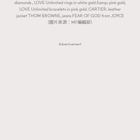
diamonds , LOVE Unlimited rings in white gold &amp; pink gold,
LOVE Unlimited bracelets in pink gold. CARTIER. leather
jacket THOM BROWNE, jeans FEAR OF GOD from JOYCE
（圖片來源：MF編輯部）
Advertisement