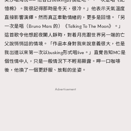
憶棉》。我很記得那時是冬天，很冷。」他表示天氣溫度
直接影響演繹。然而真正牽動情緒的，更多是回憶。「另
一次是唱（Bruno Mars 的）《Talking To The Moon》。」
這首歌令他想起夜闌人靜時，對着月亮跟世界另一端的亡
父說悄悄話的情境。「作品本身對我來說意義很大，也是
我出道以來第一次以busking形式唱live。」直覺告知MC是
個性情中人，只是一般情況下不輕易顯露。呷一口咖啡
後，他換了一個更舒服、放鬆的坐姿。
Advertisement