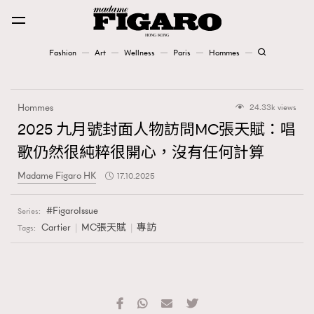
Fashion
Art
Wellness
Paris
Hommes
Fashion
Hommes
24.33k views
Art
2025 九月號封面人物訪問MC張天賦：唱
歌仍然很純粹很開心，沒有任何計算
Wellness
Madame Figaro HK
17.10.2025
Karena Lam is On Our Cover
FigaroIssue
Series:
Paris
Cartier
MC張天賦
專訪
Tags:
Hommes