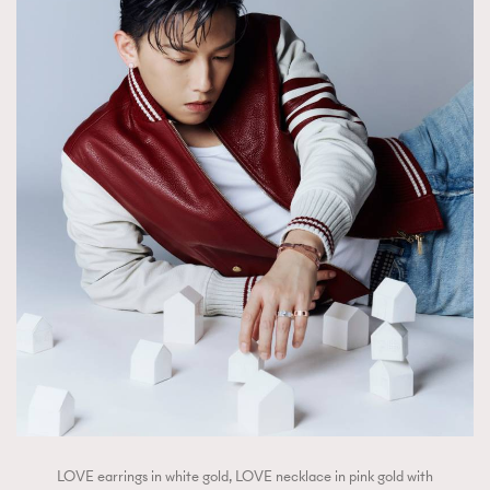
LOVE earrings in white gold, LOVE necklace in pink gold with