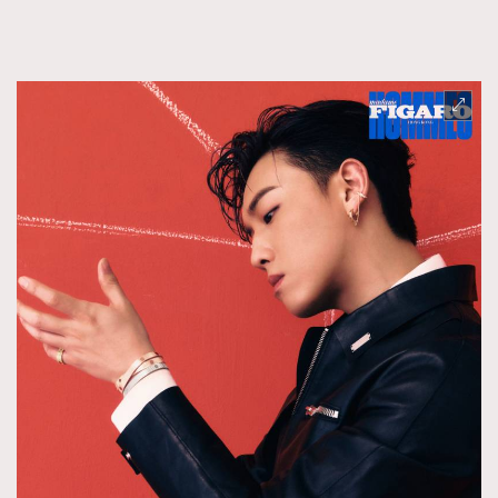
FigaroFrancais
41
FigaroGadget
1
FigaroHealth
647
FigaroHub
128
FigaroIcon
68
法國五月French May專訪四位香港文藝代表
FigaroInsight
156
FigaroIssue
271
FigaroJewellery
87
FigaroLifestyle
230
FigaroLove
89
FigaroMasterclass
20
FigaroMusic
90
FigaroStyle
89
#FigaroIssue 容祖兒封面專訪｜追逐歌手夢
FigaroSubculture
14