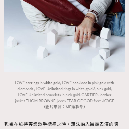
LOVE earrings in white gold, LOVE necklace in pink gold with
diamonds , LOVE Unlimited rings in white gold & pink gold,
LOVE Unlimited bracelets in pink gold. CARTIER. leather
jacket THOM BROWNE, jeans FEAR OF GOD from JOYCE
（圖片來源：MF編輯部）
難道在維持專業歌手標準之時，無法融入街頭表演的隨