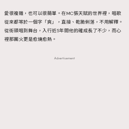
TRENDING
愛很複雜，也可以很簡單。在MC張天賦的世界裡，唱歌
#FigaroExhibition 群星力撐MF X Leung Mo《See
AFrenchMind
3
從來都等於一個字「爽」，直接、乾脆俐落，不用解釋。
You In My Dream》展覽
DressLikeAParisienne
1
從街頭唱到舞台，入行近5年間他的確成長了不少，而心
EmpowerF
103
裡那團火更是愈燒愈熱。
FashionWeek
191
FigaroAesthetic
308
Advertisement
FigaroAstrology
416
FigaroBeauty
424
FigaroBeautyRitual
7
FigaroCeleb
547
#FigaroExhibition Wyman 揭曉 Figaro Exhibition
FigaroCinéma
281
第二站！
FigaroDigitalCover
17
FigaroExhibition
12
FigaroExpert
1