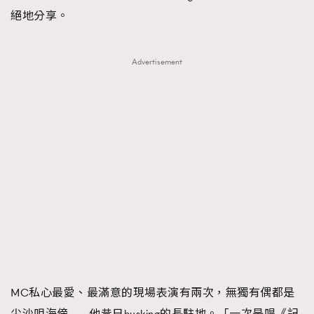
絕地分享。
Advertisement
MC私心最愛、最滿意的現場表演有兩次，無獨有偶都是
尖沙咀海傍—— 他昔日busking的長駐地。「一次是唱《記