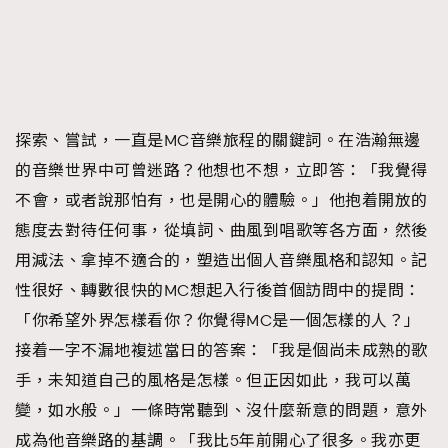
探索、嘗試，一直是MC音樂旅程的關鍵詞。在浩瀚無邊
的音樂世界中可曾迷路？他想也不想，立即答：「我覺得
不會，或者說那怕有，也是開心的體驗。」他抱着開放的
態度去對待任何事，從填詞、曲風到唱歌等各方面，然後
用減法、拿掉不適合的，塑造出個人音樂風格和認知。記
性很好、轉數很快的MC想起入行後首個訪問中的提問：
「你希望外界怎樣看你？你覺得MC是一個怎樣的人？」
接着一字不漏地複述當日的答案：「我是個尚未成熟的歌
手，未知道自己的風格是怎樣。但正因如此，我可以萬
變，如水般。」一條時常聽到、沒什麼新意的問題，意外
成為他音樂路的基調。「我比5年前開心了很多。我亦更