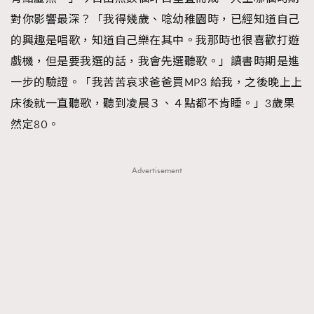
對你影響最深？「我得幾歲、唸幼稚園時，已經知道自己
的興趣是唱歌，知道自己樂在其中。我那時也很喜歡打遊
戲機，但是要我選的話，我會先選聽歌。」讀書時期是進
一步的驗證。「我苦苦哀求爸爸買MP3 給我，之後晚上上
床後就一直聽歌，聽到凌晨３、４點都不肯睡。」3歲果
然定80。
Advertisement