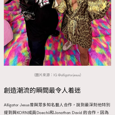
（圖片來源：IG @alligatorjesus）
創造潮流的瞬間最令人着迷
Alligator Jesus曾與眾多知名藝人合作，說到最深刻他特別
提到與KORN成員Doechii和Jonathan David 的合作，因為
TRENDING