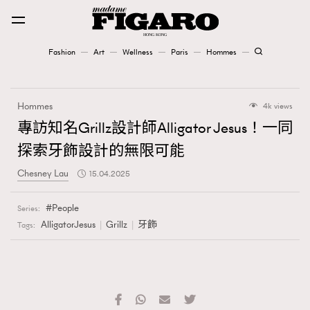
Fashion
Art
Wellness
Paris
Hommes
Fashion
Hommes
4k views
Art
專訪知名Grillz設計師Alligator Jesus！一同
探索牙飾設計的無限可能
Wellness
Chesney Lau
15.04.2025
Karena Lam is On Our Cover
People
Series:
Paris
AlligatorJesus
Grillz
牙飾
Tags:
Hommes