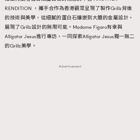
時裝心理學
2
RENDITION ，攜手合作為香港觀眾呈現了製作Grillz背後
當巨蟹座遇上處女座 Tyson Yoshi x 林家謙
煲劇日常
334
的技術與美學，從細膩的蛋白石鑲嵌到大膽的金屬設計，
玩物壯志
1
展現了Grillz設計的無限可能。Madame Figaro有幸與
Alligator Jesus進行專訪，一同探索Alligator Jesus獨一無二
的Grillz美學。
Advertisement
本人已詳閱並同意遵守本文列明條款及細則。 請瀏覽
(
nmg.com.hk/privacy
) 閱讀本公司的私隱政策聲明。
本人願意接收新傳媒集團的最新消息及其他宣傳資訊，本人同意
新傳媒集團使用本人的個人資料於任何推廣用途。