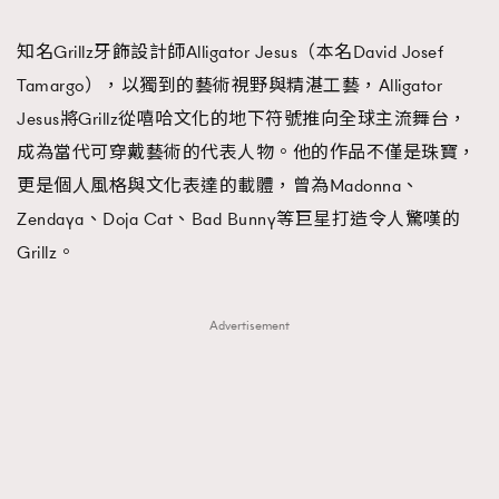
TRENDING
知名Grillz牙飾設計師Alligator Jesus（本名David Josef
#FigaroExhibition 群星力撐MF X Leung Mo《See
AFrenchMind
3
Tamargo），以獨到的藝術視野與精湛工藝，Alligator
You In My Dream》展覽
DressLikeAParisienne
1
Jesus將Grillz從嘻哈文化的地下符號推向全球主流舞台，
EmpowerF
103
成為當代可穿戴藝術的代表人物。他的作品不僅是珠寶，
FashionWeek
191
更是個人風格與文化表達的載體，曾為Madonna、
FigaroAesthetic
308
Zendaya、Doja Cat、Bad Bunny等巨星打造令人驚嘆的
FigaroAstrology
416
Grillz。
FigaroBeauty
424
FigaroBeautyRitual
7
Advertisement
FigaroCeleb
547
#FigaroExhibition Wyman 揭曉 Figaro Exhibition
FigaroCinéma
281
第二站！
FigaroDigitalCover
17
FigaroExhibition
12
FigaroExpert
1