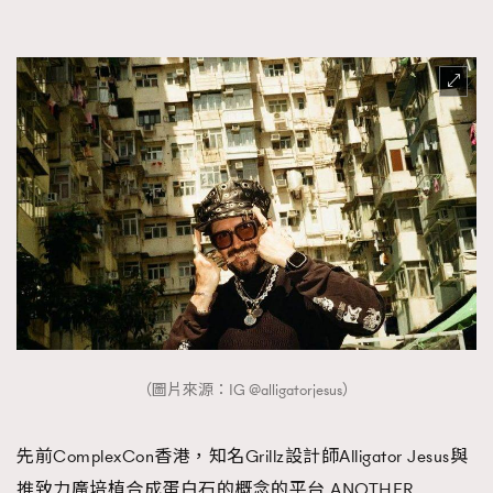
FigaroTalk
48
FigaroWatch
83
Grooming&Fitness
38
HommesFashion
2
HommeStyle
132
NoBagNoLife
349
People
53
#FigaroIssue 專訪陳漢娜Hanna與Takuro｜模特
TheFrenchWay
145
情侶談愛情
VAxChowSangSang
4
WatchesWonder&Beyond
21
WatchesWonder&Beyond
1
向ChanelN°5致敬
1
（圖片來源：IG @alligatorjesus）
大時代小事情
42
時尚熱話
537
先前ComplexCon香港，知名Grillz設計師Alligator Jesus與
時尚配飾
297
推致力廣培植合成蛋白石的概念的平台 ANOTHER