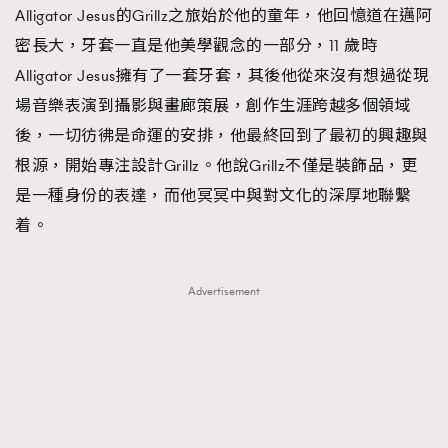
Alligator Jesus的Grillz之旅始於他的童年，他回憶道在邁阿
密長大，牙套一直是他美學觀念的一部分，11 歲時
Alligator Jesus擁有了一套牙套，其後他從來沒有想過從現
場音樂表演到攝影與畫廊策展，創作生涯跨越多個領域
後，一切彷彿是命運的安排，他最終回到了最初的興趣與
根源，開始專注設計Grillz。他說Grillz不僅是裝飾品，更
是一種身份的表達，而他冥冥中與對文化的深厚地聯繫
着。
Advertisement