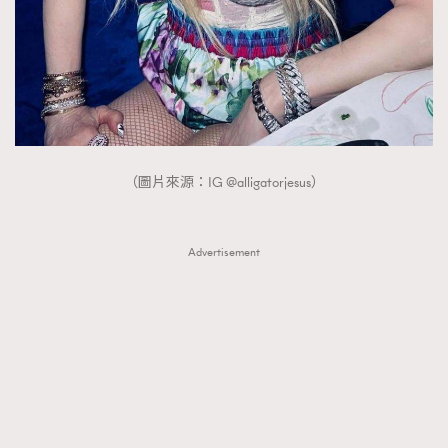
（圖片來源：IG @alligatorjesus）
Advertisement