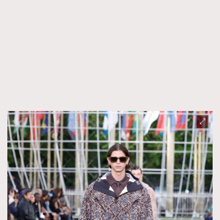
TRENDING
AFrenchMind
DressLikeAParisienne
EmpowerF
FashionWeek
FigaroAesthetic