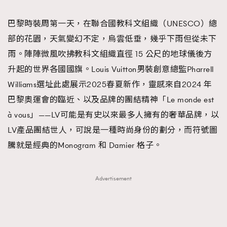
TRENDING
巴黎時裝周第一天，在聯合國教科文組織（UNESCO）總
#FigaroExhibition 群星力撐MF X Leung Mo《See
AFrenchMind
3
部的花園，天氣變幻不定，烏雲低垂，幾乎下雨但從未下
You In My Dream》展覽
DressLikeAParisienne
1
雨。陣陣微風吹拂教科文組織直徑 15 公尺的地球儀後方
EmpowerF
103
升起的世界各國國旗。Louis Vuitton男裝創意總監Pharrell
FashionWeek
191
Williams選址此處展示2025春夏新作，靈感來自2024 年
FigaroAesthetic
308
巴黎奧運會的臨近、以及品牌的團結精神「Le monde est
FigaroAstrology
416
à vous」——LV可能是有史以來最多人擁有的奢華品牌，以
FigaroBeauty
424
LV產品團結世人，可說是一種時尚身份的劃分，而符號圖
FigaroBeautyRitual
7
騰就是經典的Monogram 和 Damier 格子。
FigaroCeleb
547
#FigaroExhibition Wyman 揭曉 Figaro Exhibition
FigaroCinéma
281
Advertisement
第二站！
FigaroDigitalCover
17
FigaroExhibition
12
FigaroExpert
1