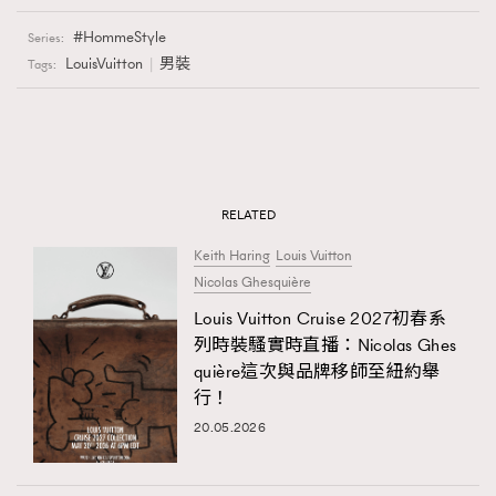
HommeStyle
Series:
LouisVuitton
男裝
Tags:
RELATED
Keith Haring
Louis Vuitton
Nicolas Ghesquière
Louis Vuitton Cruise 2027初春系
列時裝騷實時直播：Nicolas Ghes
quière這次與品牌移師至紐約舉
行！
20.05.2026