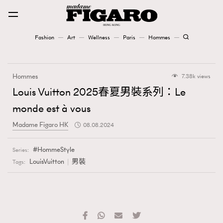
Fashion
Art
Wellness
Paris
Hommes
Fashion
Hommes
7.38k views
Art
Louis Vuitton 2025春夏男裝系列：Le
monde est à vous
Wellness
Madame Figaro HK
08.08.2024
Karena Lam is On Our Cover
HommeStyle
Series:
Paris
LouisVuitton
男裝
Tags:
Hommes