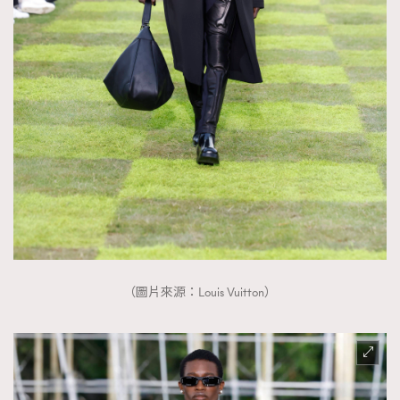
時裝心理學
2
當巨蟹座遇上處女座 Tyson Yoshi x 林家謙
煲劇日常
334
玩物壯志
1
本人已詳閱並同意遵守本文列明條款及細則。 請瀏覽
(
nmg.com.hk/privacy
) 閱讀本公司的私隱政策聲明。
本人願意接收新傳媒集團的最新消息及其他宣傳資訊，本人同意
（圖片來源：Louis Vuitton）
新傳媒集團使用本人的個人資料於任何推廣用途。