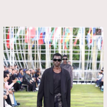
FigaroTalk
48
FigaroWatch
83
Grooming&Fitness
38
HommesFashion
2
HommeStyle
132
NoBagNoLife
349
People
53
#FigaroIssue 專訪陳漢娜Hanna與Takuro｜模特
TheFrenchWay
145
情侶談愛情
VAxChowSangSang
4
WatchesWonder&Beyond
21
WatchesWonder&Beyond
1
向ChanelN°5致敬
1
大時代小事情
42
時尚熱話
537
時尚配飾
297