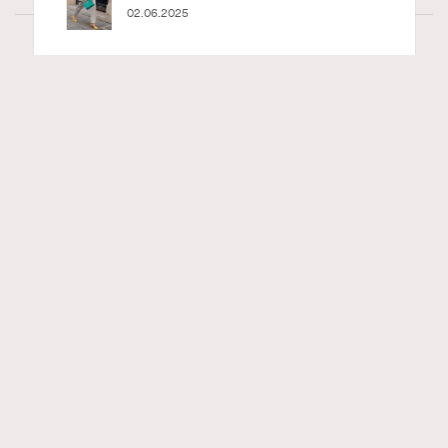
02.06.2025
Hommes
49.47k views
Patek Philippe「珍稀手工藝2026」展覽 以時
RECOMMENDED
間守護匠心
Maria Leung
03.06.2026
FigaroWatch
Series:
PatekPhilippe
展覽
手錶
Tags:
Patek Philippe 百達翡麗於今年4月至5月期間，將品牌位