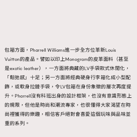
包箱方面，Pharrell Williams進一步全方位革新Louis
Vuitton的產品。譬如以印上Monogram的皮革面料（甚至
是exotic leather），一方面將典藏的LV手袋款式休閒化，
「鬆弛感」十足；另一方面將經典硬身行李箱化成小型配
飾，或軟身拉鏈手袋，令LV包箱在身份象徵的層次再度提
升。Pharrell沒有科班出身的設計框架，也沒有意識形態上
的規限，但他是時尚和潮流專家，也很懂得大家渴望在時
尚裡獲得的樂趣，相信客戶絕對會喜愛這個玩味與品味並
重的系列。