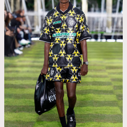
About us
Collaboration Opportunity
Disclaimer
Privacy
New Media Group
|
Madame Figaro editions:
France
|
Greece
|
Japan
|
Portugal
|
Spain