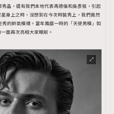
TRENDING
rystal鄭秀晶，還有我們本地代表馮德倫和吳彥祖，引起
ressLikeAParisienne
Empower
眾星身上之時，沒想到在今次時裝秀上，我們竟然
ith上台走秀的帥氣模樣。當年風靡一時的「天使男模」如
FigaroAesthetic
的一面再次亮相大家眼前。