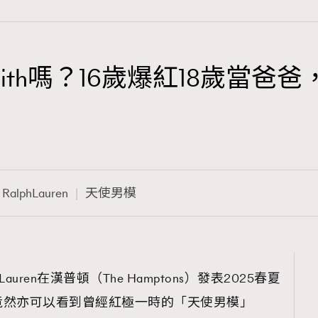
 Smith嗎？16歲爆紅18歲當爸
TRENDING
3
AFrenchMind
1
DressLikeAParisienne
RalphLauren
天使男模
103
EmpowerF
191
FashionWeek
308
FigaroAesthetic
auren在漢普頓（The Hamptons）發表2025春夏
竟然亦可以看到曾經紅極一時的「天使男模」