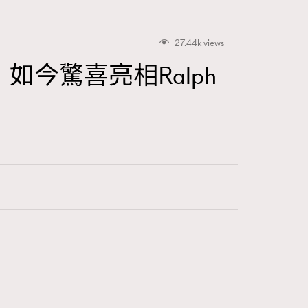
27.44k views
爸，如今驚喜亮相Ralph
416
FigaroAstrology
424
FigaroBeauty
7
FigaroBeautyRitual
547
FigaroCeleb
281
FigaroCinéma
17