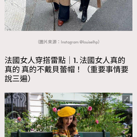
時裝心理學
2
當巨蟹座遇上處女座 Tyson Yoshi x 林家謙
煲劇日常
334
玩物壯志
1
（圖片來源：Instagram @louiselhp）
法國女人穿搭雷點｜1. 法國女人真的
真的 真的不戴貝蕾帽！（重要事情要
說三遍）
本人已詳閱並同意遵守本文列明條款及細則。 請瀏覽
(
nmg.com.hk/privacy
) 閱讀本公司的私隱政策聲明。
本人願意接收新傳媒集團的最新消息及其他宣傳資訊，本人同意
新傳媒集團使用本人的個人資料於任何推廣用途。