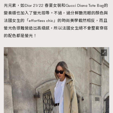
光元素，如Dior 21/22 春夏女裝和Gucci Diana Tote Bag的
AFrenchMind
DressLikeAParisienne
變奏版也加入了螢光搭帶。不過，過分鮮艷亮眼的顏色與
EmpowerF
FashionWeek
FigaroAesthetic
法國女生的「effortless chic」的時尚美學截然相反，而且
螢光色很難營造出高級感，所以法國女生絕不會整套穿搭
的配色都是螢光！