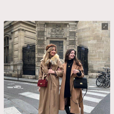
FigaroTalk
48
FigaroWatch
83
Grooming&Fitness
38
HommesFashion
2
HommeStyle
132
NoBagNoLife
349
People
53
#FigaroIssue 專訪陳漢娜Hanna與Takuro｜模特
TheFrenchWay
145
情侶談愛情
VAxChowSangSang
4
WatchesWonder&Beyond
21
WatchesWonder&Beyond
1
向ChanelN°5致敬
1
大時代小事情
42
時尚熱話
537
時尚配飾
297