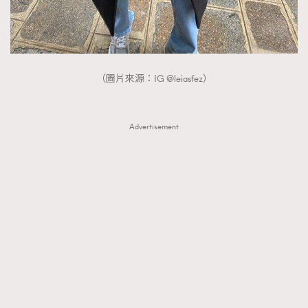
（圖片來源：IG @leiasfez）
Advertisement