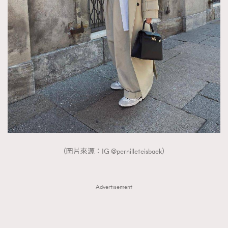
（圖片來源：IG @pernilleteisbaek）
Advertisement