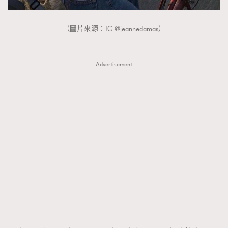
（圖片來源：IG @jeannedamas）
Advertisement