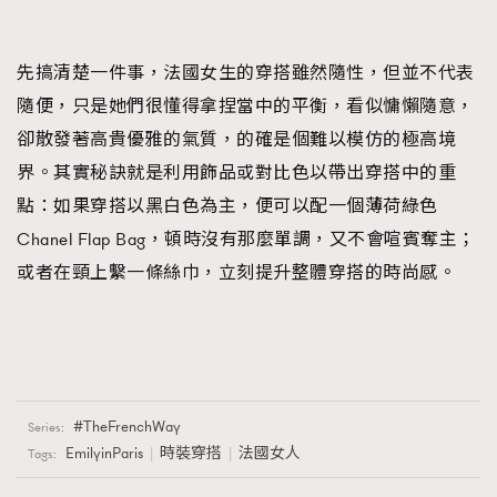
先搞清楚一件事，法國女生的穿搭雖然隨性，但並不代表
隨便，只是她們很懂得拿捏當中的平衡，看似慵懶隨意，
卻散發著高貴優雅的氣質，的確是個難以模仿的極高境
界。其實秘訣就是利用飾品或對比色以帶出穿搭中的重
點：如果穿搭以黑白色為主，便可以配一個薄荷綠色
Chanel Flap Bag，頓時沒有那麼單調，又不會喧賓奪主；
或者在頸上繫一條絲巾，立刻提升整體穿搭的時尚感。
TheFrenchWay
Series:
EmilyinParis
時裝穿搭
法國女人
Tags: