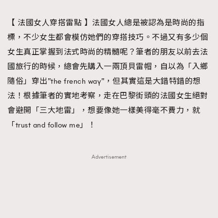
TRENDING
【 法國女人穿搭雷點 】法國女人總是被認為是時尚的指
#FigaroExhibition 群星力撐MF X Leung Mo《See
AFrenchMind
3
標，不少女生都會模仿她們的穿搭技巧。不過又有多少個
You In My Dream》展覽
DressLikeAParisienne
1
女生真正掌握到法式時尚的精髓呢？筆者的朋友以前去法
EmpowerF
103
國旅行的時候，總會先購入一兩頂貝雷帽，自以為「入鄉
FashionWeek
191
隨俗」穿出”the french way”，但其實這是大錯特錯的想
FigaroAesthetic
308
法！根據筆者的實地考察，走在巴黎街頭的法國女生絕對
FigaroAstrology
416
會避開「三大地雷」，想要像她一樣美得毫不費力，就
FigaroBeauty
424
「trust and follow me」！
FigaroBeautyRitual
7
FigaroCeleb
547
Advertisement
#FigaroExhibition Wyman 揭曉 Figaro Exhibition
FigaroCinéma
281
第二站！
FigaroDigitalCover
17
FigaroExhibition
12
FigaroExpert
1