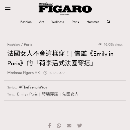
Fashion
Art
Wellness
Paris
Hommes
Fashion
Fashion
Paris
16.08k views
Art
法國女人不會這樣穿！| 借鑑《Emily in
Paris》的「荷李活式法國穿搭」
Wellness
Madame Figaro HK
16.12.2022
Karena Lam is On Our Cover
TheFrenchWay
Series:
Paris
EmilyinParis
時裝穿搭
法國女人
Tags:
Hommes