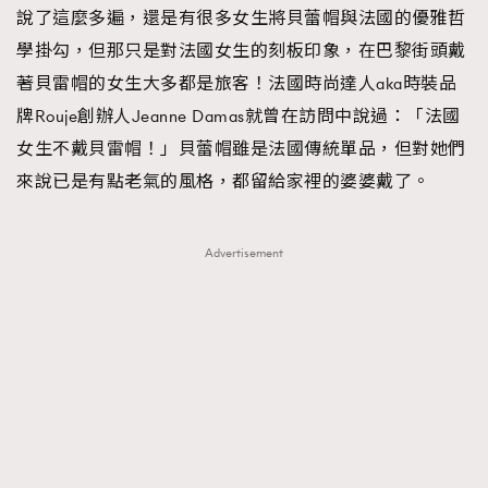
說了這麼多遍，還是有很多女生將貝蕾帽與法國的優雅哲
學掛勾，但那只是對法國女生的刻板印象，在巴黎街頭戴
著貝雷帽的女生大多都是旅客！法國時尚達人aka時裝品
牌Rouje創辦人Jeanne Damas就曾在訪問中說過：「法國
女生不戴貝雷帽！」貝蕾帽雖是法國傳統單品，但對她們
來說已是有點老氣的風格，都留給家裡的婆婆戴了。
Advertisement