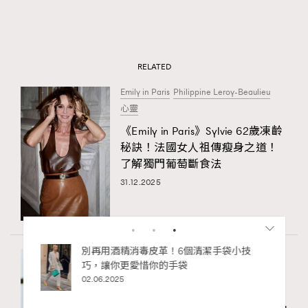
RELATED
Emily in Paris
Philippine Leroy-Beaulieu
心靈
《Emily in Paris》Sylvie 62歲凍齡
秘訣！法國女人祖傳瘦身之道！
了解獨門葡萄斷食法
31.12.2025
Emily in Paris
The Devil wears Prada
劇集
《穿Prada的惡魔2》終於回歸！
比起《Emily In Paris》的Emily ，
RECOMMENDED