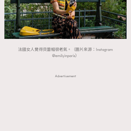
About us
Collaboration Opportunity
Disclaimer
Privacy
New Media Group
|
Madame Figaro editions:
France
|
Greece
|
Japan
|
Portugal
|
Spain
法國女人覺得貝蕾帽很老氣。（圖片來源：Instagram
@emilyinparis）
Advertisement